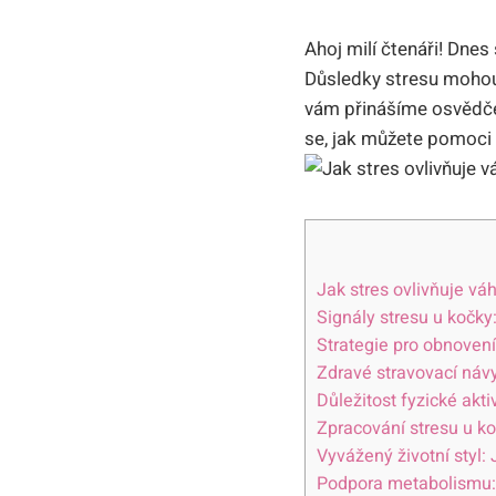
Ahoj milí čtenáři! Dnes 
Důsledky stresu mohou 
vám přinášíme osvědčen
se, jak můžete pomoci 
Jak stres ovlivňuje vá
Signály stresu u kočky:
Strategie pro obnovení
Zdravé stravovací návyk
Důležitost fyzické akti
Zpracování stresu u k
Vyvážený životní styl:
Podpora metabolismu: 