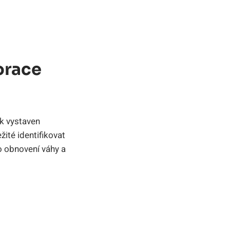
orace
ek vystaven
ité identifikovat
ro obnovení váhy a