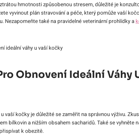
ztrátou hmotnosti způsobenou stresem, důležité je konzulto
te vyvinout plán stravování a péče, který pomůže vaší kočc
itu. Nezapomeňte také na pravidelné veterinární prohlídky a
k
.
Pro Obnovení Ideální Váhy 
 u vaší kočky je důležité se zaměřit na správnou výživu. Zkuste
em bílkovin a nižším obsahem sacharidů. Také se vyhněte
řispívat k obezitě.