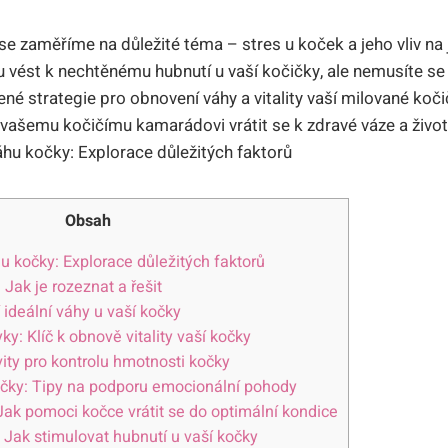
se zaměříme na důležité téma – stres u koček a jeho vliv na je
vést k nechtěnému hubnutí u vaší kočičky, ale nemusíte se
é strategie pro obnovení váhy a vitality vaší milované kočič
vašemu kočičímu kamarádovi vrátit se k zdravé váze a životn
Obsah
hu kočky: Explorace důležitých faktorů
 Jak je rozeznat a řešit
 ideální váhy u vaší kočky
y: Klíč k obnově vitality vaší kočky
vity pro kontrolu hmotnosti kočky
očky: Tipy na podporu emocionální pohody
 Jak pomoci kočce vrátit se do optimální kondice
Jak stimulovat hubnutí u vaší kočky