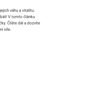
jich váhu a vitalitu.
 bát! V tomto článku
ky. Čtěte dál a dozvíte
í síle.