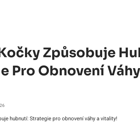
 Kočky Způsobuje Hu
ie Pro Obnovení Váhy
026