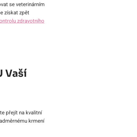
vat se veterinárním
e získat zpět
ontrolu zdravotního
U Vaší
 přejít na kvalitní
 nadměrnému krmení