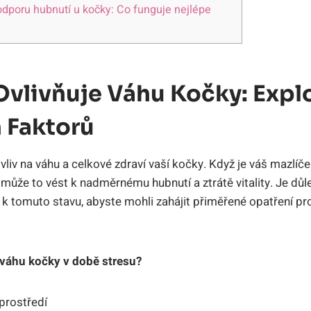
odporu hubnutí u kočky: Co funguje nejlépe
Ovlivňuje Váhu Kočky: Expl
 Faktorů
liv na váhu a celkové zdraví vaší kočky. Když je váš mazlíč
ůže to vést k nadměrnému hubnutí a ztrátě vitality. Je důlež
jí k tomuto stavu, abyste mohli zahájit přiměřené opatření p
 váhu kočky v době stresu?
prostředí