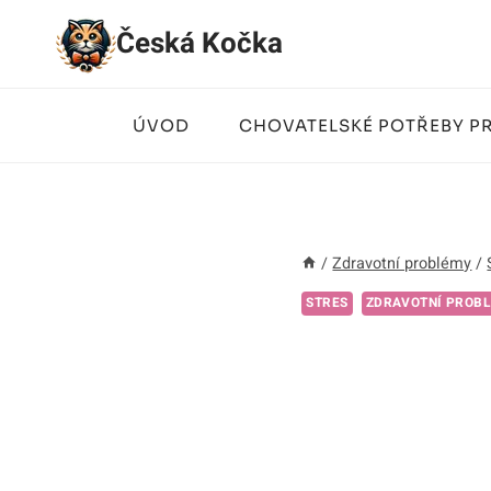
Přeskočit
Česká Kočka
na
obsah
ÚVOD
CHOVATELSKÉ POTŘEBY P
/
Zdravotní problémy
/
STRES
ZDRAVOTNÍ PROB