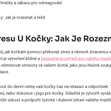
hračky a zábavu pro odreagování
resu U Kočky: Jak Je Rozezn
, jak kočkám pomoci překonat stres a obnovit ztracenou váh
ií je vytvoření klidné a
bezpečné prostředí pro vašeho mazlí
 eliminovat stresory ve vašem domě, jako jsou hlučné zvuk
lace.
nout do denní rutiny vaší kočky čas na relaxaci a odpočinek
čení, nebo dokonce i jógu pro kočky. Důležité je vytvořit vy
nížit úzkost a podpořit fyzické i duševní zdraví vašeho mazlí