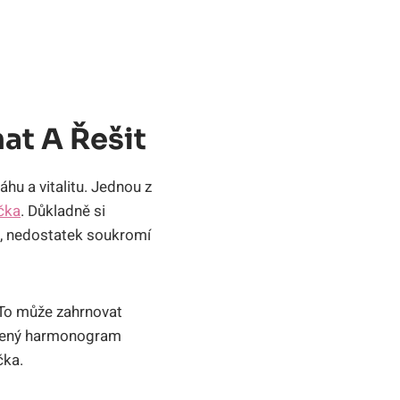
at A Řešit
u a vitalitu. Jednou z
čka
. Důkladně si
y, nedostatek soukromí
. To může zahrnovat
vážený harmonogram
čka.