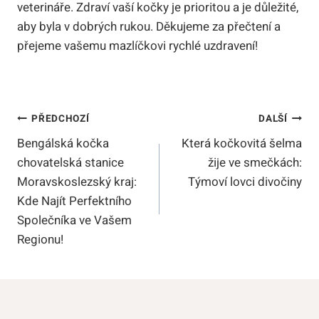
veterináře. Zdraví vaší kočky je prioritou a je důležité,
aby byla v dobrých rukou. Děkujeme za přečtení a
přejeme vašemu mazlíčkovi rychlé uzdravení!
Navigace
PŘEDCHOZÍ
DALŠÍ
Bengálská kočka
Která kočkovitá šelma
Pro
chovatelská stanice
žije ve smečkách:
Příspěvek
Moravskoslezský kraj:
Týmoví lovci divočiny
Kde Najít Perfektního
Společníka ve Vašem
Regionu!