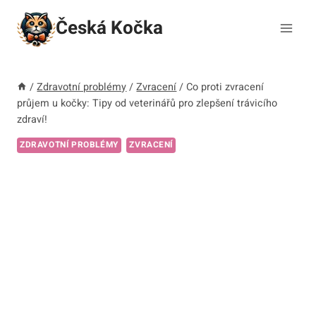
Přeskočit
Česká Kočka
na
obsah
/
Zdravotní problémy
/
Zvracení
/
Co proti zvracení
průjem u kočky: Tipy od veterinářů pro zlepšení trávicího
zdraví!
ZDRAVOTNÍ PROBLÉMY
ZVRACENÍ