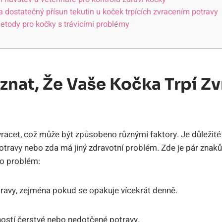
na dostatečný přísun tekutin u koček trpících zvracením potravy
etody pro kočky s trávicími problémy
znat, Že Vaše Kočka Trpí Z
acet, což může být způsobeno různými faktory. Je důležité
otravy nebo zda má jiný zdravotní problém. Zde je pár znak
o problém:
travy, zejména pokud se opakuje vícekrát denně.
ností čerstvé nebo nedotčené potravy.