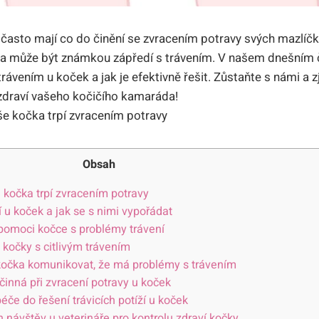
 často mají co do činění se zvracením potravy svých mazlíčk
 a může být známkou zápředí s trávením. V našem dnešním č
ávením u koček a jak je efektivně řešit. Zůstaňte s námi a zj
zdraví vašeho kočičího kamaráda!
Obsah
 kočka trpí zvracením potravy
 u koček a jak se s nimi vypořádat
 pomoci kočce s problémy trávení
kočky s citlivým trávením
kočka komunikovat, že má problémy s trávením
inná při zvracení potravy u koček
éče do řešení trávicích potíží u koček
h návštěv u veterináře pro kontrolu zdraví kočky