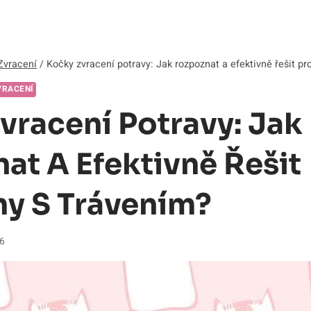
Zvracení
/
Kočky zvracení potravy: Jak rozpoznat a efektivně řešit p
VRACENÍ
vracení Potravy: Jak
at A Efektivně Řešit
y S Trávením?
26