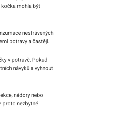
še kočka mohla být
 konzumace nestrávených
mi potravy a častěji.
ožky v potravě. Pokud
tních návyků a vyhnout
fekce, nádory nebo
e proto nezbytné