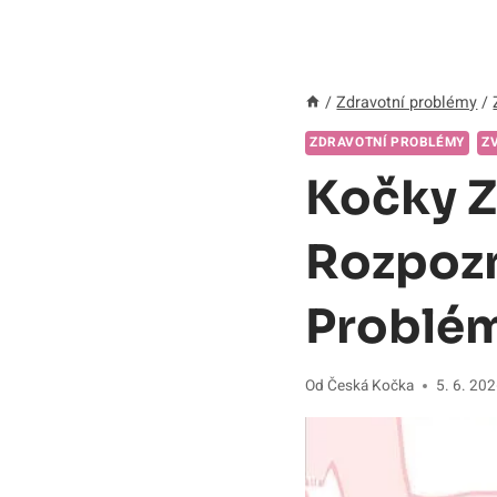
/
Zdravotní problémy
/
ZDRAVOTNÍ PROBLÉMY
Z
Kočky Z
Rozpozn
Problém
Od
Česká Kočka
5. 6. 20