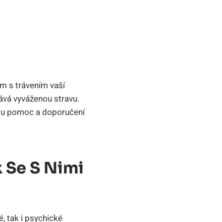
ém s trávením vaší
ává vyváženou stravu.
kou pomoc a doporučení
 Se S Nimi
, tak i psychické