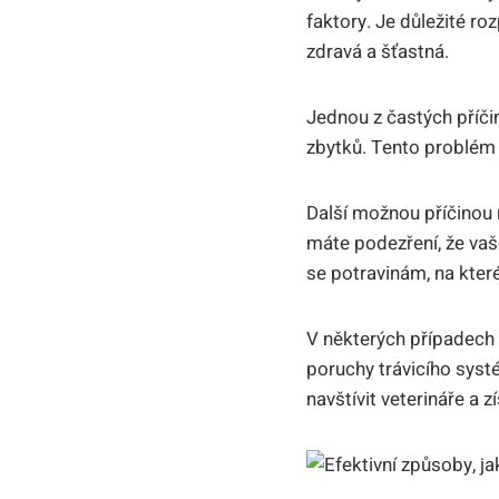
faktory. Je důležité ro
zdravá a šťastná.
Jednou z častých příči
zbytků. Tento problém 
Další možnou příčinou 
máte podezření, že va
se potravinám, na kter
V některých případech 
poruchy trávicího sys
navštívit veterináře a