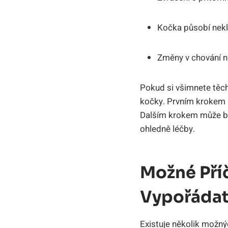
Kočka působí nekl
Změny v chování n
Pokud si všimnete těcht
kočky. Prvním krokem m
Dalším krokem může bý
ohledně léčby.
Možné Příč
Vypořáda
Existuje několik možnýc