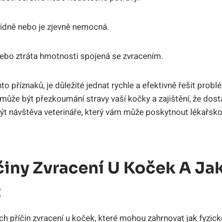
idně nebo je zjevně nemocná.
ebo ztráta hmotnosti spojená se zvracením.
o příznaků, je důležité jednat rychle a efektivně řešit probl
ůže být přezkoumání stravy vaší kočky a zajištění, že dost
t návštěva veterináře, který vám může poskytnout lékařs
iny Zvracení U Koček A Jak
t
h příčin zvracení u koček, které mohou zahrnovat jak fyzické