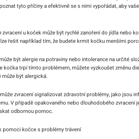
zpoznat tyto příčiny a efektivně se s nimi vypořádat, aby va
n zvracení u koček může být rychlé zanoření do jídla nebo
lze řešit například tím, že budete krmit kočku menšími porce
může být alergie na potraviny nebo intolerance na určité sl
še kočka trpí tímto problémem, můžete vyzkoušet změnu die
é může být alergická.
může zvracení signalizovat zdravotní problémy, jako jsou in
tému. V případě opakovaného nebo dlouhodobého zvracení j
 získat odbornou pomoc.