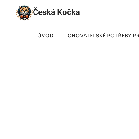
Přeskočit
Česká Kočka
na
obsah
ÚVOD
CHOVATELSKÉ POTŘEBY P