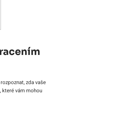
vracením
 rozpoznat, zda vaše
ů, které vám mohou