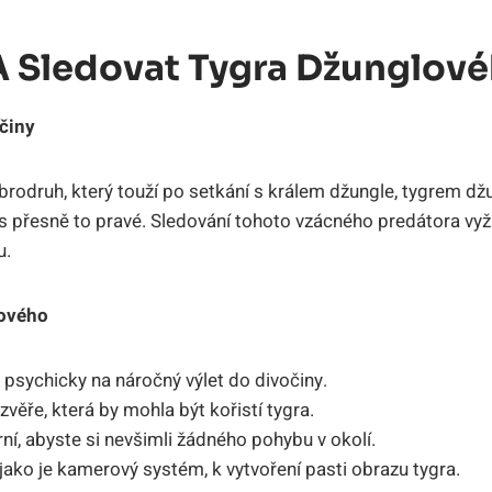
 A Sledovat Tygra Džunglov
činy
rodruh, který touží po setkání s králem džungle, tygrem dž
s přesně to pravé. Sledování tohoto vzácného predátora vyža
u.
lového
 i psychicky na náročný výlet do divočiny.
věře, která by mohla být kořistí tygra.
rní, abyste si nevšimli žádného pohybu v okolí.
, jako je kamerový systém, k vytvoření pasti obrazu tygra.