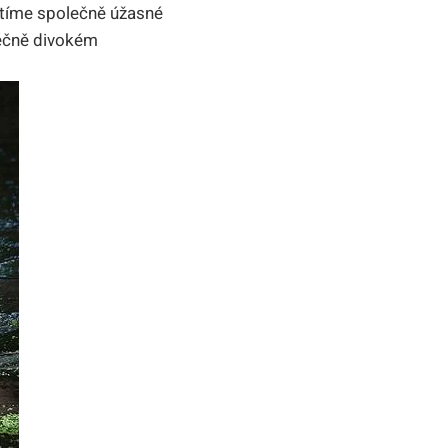
štíme společně úžasné
věčně divokém