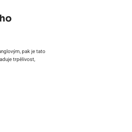
ého
unglovým, pak je tato
duje trpělivost,