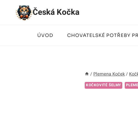
Přeskočit
Česká Kočka
na
obsah
ÚVOD
CHOVATELSKÉ POTŘEBY P
/
Plemena Koček
/
Kočk
KOČKOVITÉ ŠELMY
PLEM