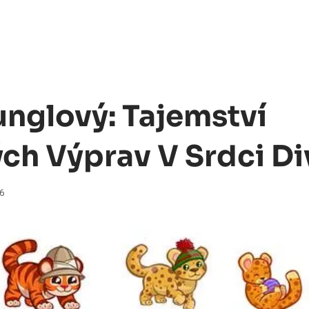
unglový: Tajemství
ch Výprav V Srdci Di
26