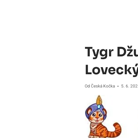
Tygr Dž
Lovecký
Od
Česká Kočka
5. 6. 20