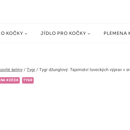
RO KOČKY
JÍDLO PRO KOČKY
PLEMENA 
ovité šelmy
/
Tygr
/
Tygr džunglový: Tajemství loveckých výprav v sr
ENA KOČEK
TYGR