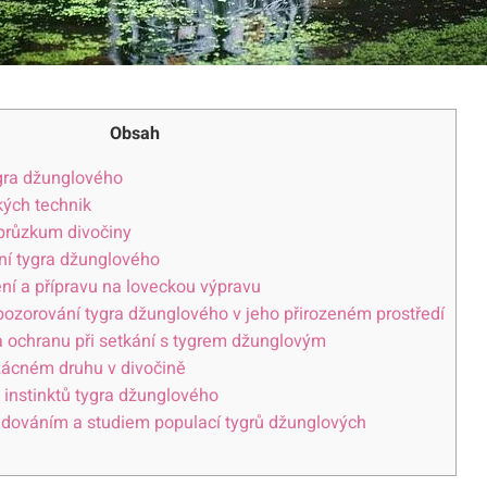
Obsah
ygra džunglového
kých technik
 průzkum divočiny
ní tygra džunglového
ní a přípravu na loveckou výpravu
 pozorování tygra džunglového v jeho přirozeném prostředí
a ochranu při setkání s tygrem džunglovým
zácném druhu v divočině
 instinktů tygra džunglového
dováním a studiem populací tygrů džunglových