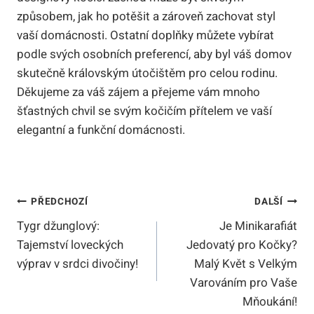
způsobem, jak ho potěšit a zároveň zachovat styl
vaší domácnosti. Ostatní doplňky můžete vybírat
podle svých osobních preferencí, aby byl váš domov
skutečně královským útočištěm pro celou rodinu.
Děkujeme za váš zájem a přejeme vám mnoho
šťastných chvil se svým kočičím přítelem ve vaší
elegantní a funkční domácnosti.
Navigace
PŘEDCHOZÍ
DALŠÍ
Tygr džunglový:
Je Minikarafiát
Pro
Tajemství loveckých
Jedovatý pro Kočky?
Příspěvek
výprav v srdci divočiny!
Malý Květ s Velkým
Varováním pro Vaše
Mňoukání!