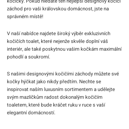
kočičky. Pokud hledáte ten nejlepší designový kočičí
záchod pro vaši královskou domácnost, jste na
správném místě!
V naší nabídce najdete široký výběr exkluzivních
kočičích toalet, které nejenže skvěle doplní váš
interiér, ale také poskytnou vašim kočkám maximální
pohodlí a soukromí.
S našimi designovými kočičími záchody můžete své
kočky hýčkat jako nikdy předtím. Nechte se
inspirovat naším luxusním sortimentem a udělejte
svým mazlíčkům radost dokonalým kočičím
toaletem, které bude kráčet ruku v ruce s vaší
elegantní domácností.