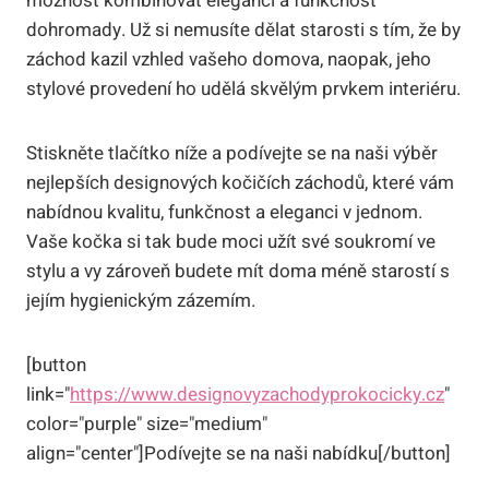
možnost kombinovat eleganci a funkčnost
dohromady. Už si nemusíte dělat starosti s tím, že by
záchod kazil vzhled vašeho domova, naopak, jeho
stylové provedení ho udělá skvělým prvkem interiéru.
Stiskněte tlačítko níže a podívejte se na naši výběr
nejlepších designových kočičích záchodů, které vám
nabídnou kvalitu, funkčnost a eleganci v jednom.
Vaše kočka si tak bude moci užít své soukromí ve
stylu a vy zároveň budete mít doma méně starostí s
jejím hygienickým zázemím.
[button
link="
https://www.designovyzachodyprokocicky.cz
"
color="purple" size="medium"
align="center"]Podívejte se na naši nabídku[/button]