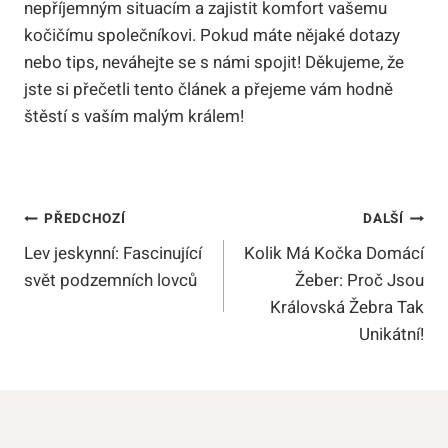
nepříjemným situacím a zajistit komfort vašemu
kočičímu společníkovi. Pokud máte nějaké dotazy
nebo tips, neváhejte se s námi spojit! Děkujeme, že
jste si přečetli tento článek a přejeme vám hodně
štěstí s vaším malým králem!
Navigace
PŘEDCHOZÍ
DALŠÍ
Lev jeskynní: Fascinující
Kolik Má Kočka Domácí
Pro
svět podzemních lovců
Žeber: Proč Jsou
Příspěvek
Královská Žebra Tak
Unikátní!