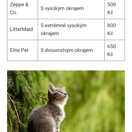
Zeppe &
500
S vysokým okrajem
Co.
Kč
S extrémně vysokým
800
LitterMaid
okrajem
Kč
650
Elite Pet
S dvouvrstvým okrajem
Kč