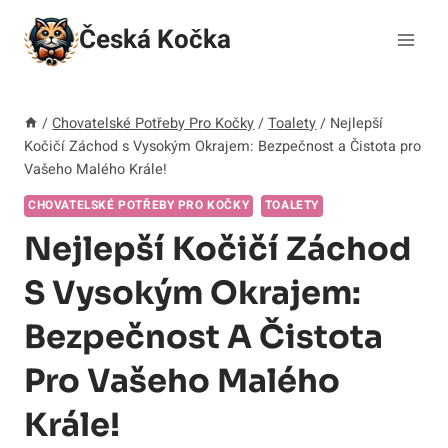
Přeskočit
Česká Kočka
na
obsah
/
Chovatelské Potřeby Pro Kočky
/
Toalety
/
Nejlepší
Kočičí Záchod s Vysokým Okrajem: Bezpečnost a Čistota pro
Vašeho Malého Krále!
CHOVATELSKÉ POTŘEBY PRO KOČKY
TOALETY
Nejlepší Kočičí Záchod
S Vysokým Okrajem:
Bezpečnost A Čistota
Pro Vašeho Malého
Krále!