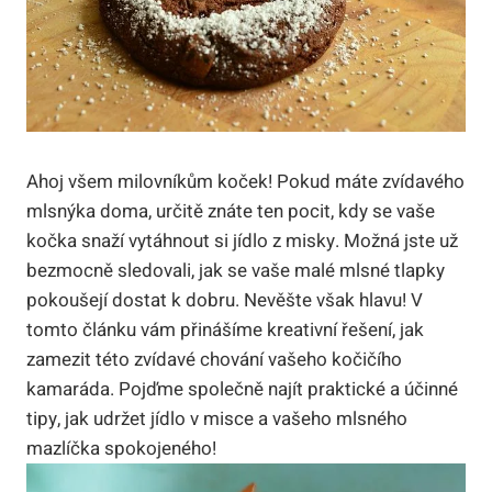
Ahoj všem milovníkům koček! Pokud máte zvídavého
mlsnýka doma, určitě znáte ten pocit, kdy se vaše
kočka snaží vytáhnout si jídlo z misky. Možná jste už
bezmocně sledovali, jak se vaše malé mlsné tlapky
pokoušejí dostat k dobru. Nevěšte však hlavu! V
tomto článku vám přinášíme kreativní řešení, jak
zamezit této zvídavé chování vašeho kočičího
kamaráda. Pojďme společně najít praktické a účinné
tipy, jak udržet jídlo v misce a vašeho mlsného
mazlíčka spokojeného!