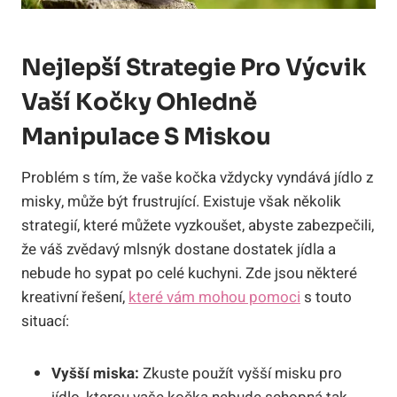
Nejlepší Strategie Pro Výcvik
Vaší Kočky Ohledně
Manipulace S Miskou
Problém s tím, že vaše kočka vždycky vyndává jídlo z
misky, může být frustrující. Existuje však několik
strategií, které můžete vyzkoušet, abyste zabezpečili,
že váš zvědavý mlsnýk dostane dostatek jídla a
nebude ho sypat po celé kuchyni. Zde jsou některé
kreativní řešení,
které vám mohou pomoci
s touto
situací:
Vyšší miska:
Zkuste použít vyšší misku pro