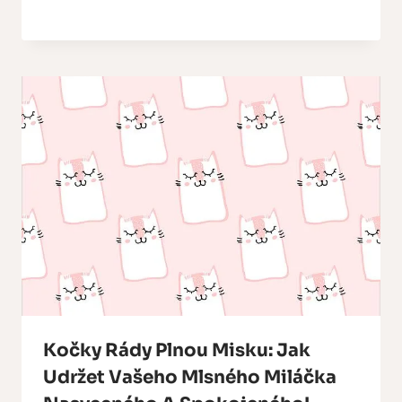
Kočky Rády Plnou Misku: Jak
Udržet Vašeho Mlsného Miláčka