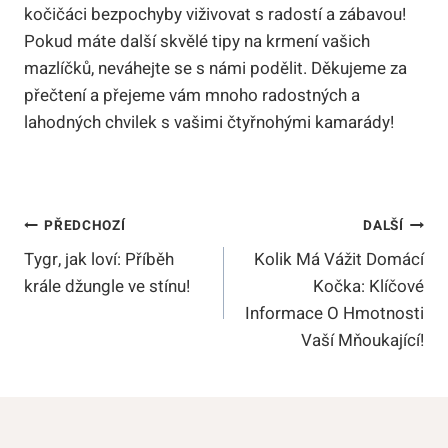
kočičáci bezpochyby viživovat s radostí a zábavou!
Pokud máte další skvělé tipy na krmení vašich
mazlíčků, neváhejte se s námi podělit. Děkujeme za
přečtení a přejeme vám mnoho radostných a
lahodných chvilek s vašimi čtyřnohými kamarády!
Navigace
PŘEDCHOZÍ
DALŠÍ
Tygr, jak loví: Příběh
Kolik Má Vážit Domácí
Pro
krále džungle ve stínu!
Kočka: Klíčové
Příspěvek
Informace O Hmotnosti
Vaší Mňoukající!