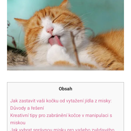
Obsah
Jak zastavit vaši kočku od vytažení jídla z misky:
Důvody a řešení
Kreativní tipy pro zabránění kočce v manipulaci s
miskou
Jak vybrat správnou misku pro vašeho zvědavého