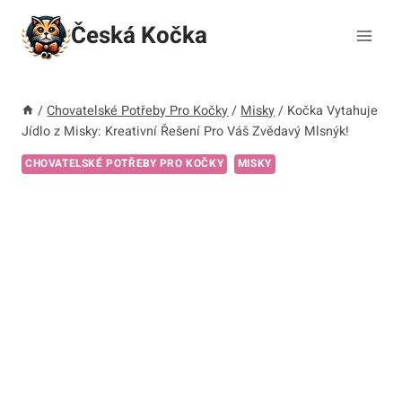
Přeskočit
Česká Kočka
na
obsah
/
Chovatelské Potřeby Pro Kočky
/
Misky
/
Kočka Vytahuje
Jídlo z Misky: Kreativní Řešení Pro Váš Zvědavý Mlsnýk!
CHOVATELSKÉ POTŘEBY PRO KOČKY
MISKY