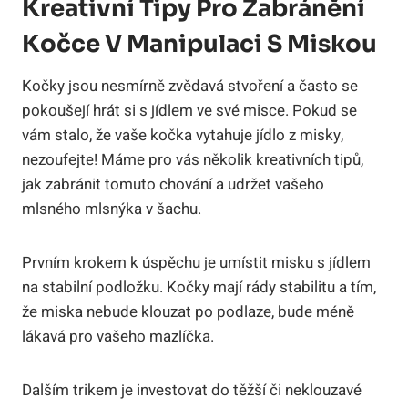
Kreativní Tipy Pro Zabránění
Kočce V Manipulaci S Miskou
Kočky jsou nesmírně zvědavá stvoření a často se
pokoušejí hrát si s jídlem ve své misce. Pokud se
vám stalo, že vaše kočka vytahuje jídlo z misky,
nezoufejte! Máme pro vás několik kreativních tipů,
jak zabránit tomuto chování a udržet vašeho
mlsného mlsnýka v šachu.
Prvním krokem k úspěchu je umístit misku s jídlem
na stabilní podložku. Kočky mají rády stabilitu a tím,
že miska nebude klouzat po podlaze, bude méně
lákavá pro vašeho mazlíčka.
Dalším trikem je investovat do těžší či neklouzavé