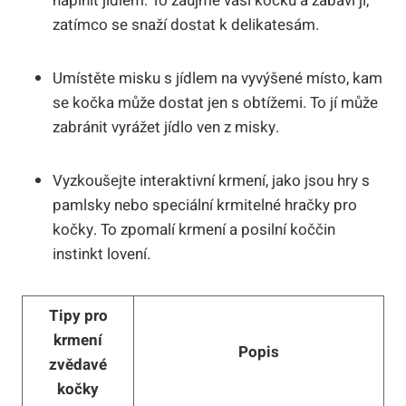
naplnit jídlem. To zaujme vaši kočku a zabaví ji,
zatímco se snaží dostat k delikatesám.
Umístěte misku s jídlem na vyvýšené místo, kam
se kočka může dostat jen s obtížemi. To jí může
zabránit vyrážet jídlo ven z misky.
Vyzkoušejte interaktivní krmení, jako jsou hry s
pamlsky nebo speciální krmitelné hračky pro
kočky. To zpomalí krmení a posilní koččin
instinkt lovení.
Tipy pro
krmení
Popis
zvědavé
kočky