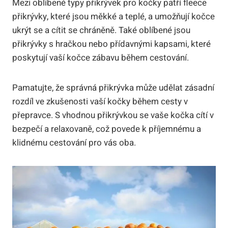
Mezi oblíbené typy přikrývek pro kočky patří fleece
přikrývky, které jsou měkké a teplé, a umožňují kočce
ukrýt se a cítit se chráněně. Také oblíbené jsou
přikrývky s hračkou nebo přídavnými kapsami, které
poskytují vaší kočce zábavu během cestování.
Pamatujte, že správná přikrývka může udělat zásadní
rozdíl ve zkušenosti vaší kočky během cesty v
přepravce. S vhodnou přikrývkou se vaše kočka cítí v
bezpečí a relaxovaně, což povede k příjemnému a
klidnému cestování pro vás oba.