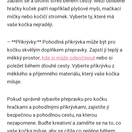
zabavit se a uvolnit stres během cesty. Mezi oblíbené
hračky koček patří například plyšové myši, mačkací
míčky nebo kočičí stromek. Vyberte ty, které má
vaše kočka nejraději.
– **Přikrývky:** Pohodlná přikrývka může být pro
kočku skvělým doplňkem přepravky. Zajistí jí teplý a
měkký prostor,
kde si může odpočinout
nebo si
poležet během dlouhé cesty. Vyberte přikrývku z
měkkého a příjemného materiálu, který vaše kočka
miluje.
Pokud správně vybavíte přepravku pro kočku
hračkami a pohodlnými přikrývkami, zajistíte jí
bezpečnou a pohodlnou cestu, na kterou
nezapomene. Buďte kreativní a zaměřte se na to, co
vaše kočka miluje, aby se cítila co nejlépe během