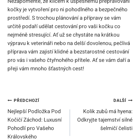
Nezapomeňte, že klíčem k úspěšnému přepravování
kočky je vytvoření pro ni pohodlného a bezpečného
prostředí. S trochou plánování a přípravy se vám
určitě podaří udělat cestování pro vaši kočku co
nejméně stresující. Ať už se chystáte na krátkou
výpravu k veterináři nebo na delší dovolenou, pečlivá
příprava vám zajistí klidné a bezstarostné cestování
pro vás i vašeho čtyřnohého přítele. Ať se vám daří a
přeji vám mnoho šťastných cest!
Navigace
PŘEDCHOZÍ
DALŠÍ
Nejlepší Podložka Pod
Kolik zubů má hyena:
Pro
Kočičí Záchod: Luxusní
Odkryjte tajemství silné
Příspěvek
Pohodlí pro Vašeho
šelmičí čelisti
Královského