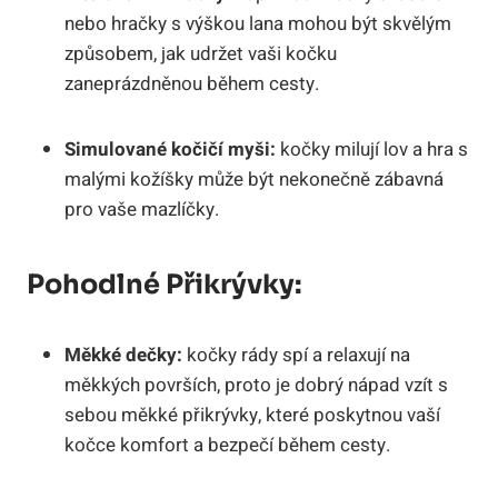
nebo hračky s výškou lana mohou být skvělým
způsobem, jak udržet vaši kočku
zaneprázdněnou během cesty.
Simulované kočičí myši:
kočky milují lov a hra s
malými kožíšky může být nekonečně zábavná
pro vaše mazlíčky.
Pohodlné Přikrývky:
Měkké dečky:
kočky rády spí a relaxují na
měkkých površích, proto je dobrý nápad vzít s
sebou měkké přikrývky, které poskytnou vaší
kočce komfort a bezpečí během cesty.