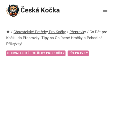
Přeskočit
Česká Kočka
na
obsah
/
Chovatelské Potřeby Pro Kočky
/
Přepravky
/
Co Dát pro
Kočku do Přepravky: Tipy na Oblíbené Hračky a Pohodlné
Přikrývky!
CHOVATELSKÉ POTŘEBY PRO KOČKY
PŘEPRAVKY