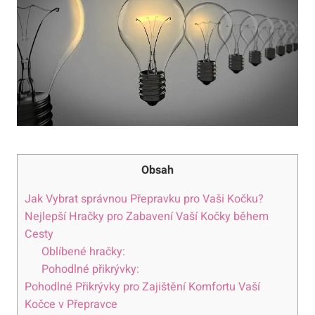
Obsah
Jak Vybrat správnou Přepravku pro Vaši Kočku?
Nejlepší Hračky pro Zabavení Vaší Kočky během
Cesty
Oblíbené hračky:
Pohodlné přikrývky:
Pohodlné Přikrývky pro Zajištění Komfortu Vaší
Kočce v Přepravce