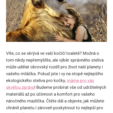
Víte, co se skrývá ve vaší kočičí toaletě? Možná o
tom nikdy nepřemýšlíte, ale výběr správného steliva
může udělat obrovský rozdíl pro život naší planety i
vašeho miláčka. Pokud jste i vy na stopě nejlepšího
ekologického steliva pro kočky,
máme pro vás
skvělou zprávu
! Budeme probírat vše od udržitelných
materiálů až po účinnost a komfort pro vašeho
náročného mazlíčka. Čtěte dál a objevte, jak můžete
chránit planetu i zároveň poskytnout to nejlepší pro