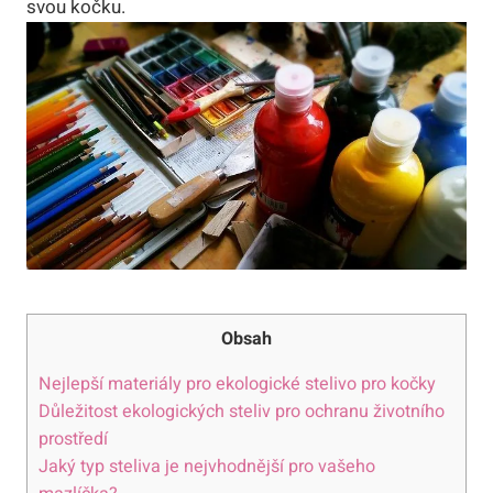
svou kočku.
Obsah
Nejlepší materiály pro ekologické stelivo pro kočky
Důležitost ekologických steliv pro ochranu životního
prostředí
Jaký typ steliva je nejvhodnější pro vašeho