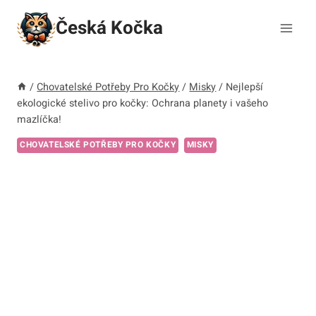
Přeskočit
Česká Kočka
na
obsah
/
Chovatelské Potřeby Pro Kočky
/
Misky
/
Nejlepší
ekologické stelivo pro kočky: Ochrana planety i vašeho
mazlíčka!
CHOVATELSKÉ POTŘEBY PRO KOČKY
MISKY