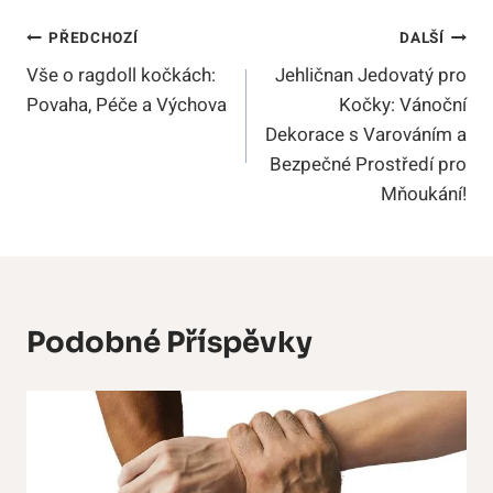
Navigace
PŘEDCHOZÍ
DALŠÍ
Vše o ragdoll kočkách:
Jehličnan Jedovatý pro
Pro
Povaha, Péče a Výchova
Kočky: Vánoční
Příspěvek
Dekorace s Varováním a
Bezpečné Prostředí pro
Mňoukání!
Podobné Příspěvky