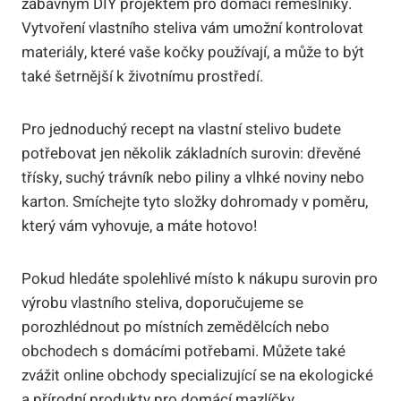
zábavným DIY projektem pro domácí řemeslníky.
Vytvoření vlastního steliva vám umožní kontrolovat
materiály, které vaše kočky používají, a může to být
také šetrnější k životnímu prostředí.
Pro jednoduchý recept na vlastní stelivo budete
potřebovat jen několik základních surovin: dřevěné
třísky, suchý trávník nebo piliny a vlhké noviny nebo
karton. Smíchejte tyto složky dohromady v poměru,
který vám vyhovuje, a máte hotovo!
Pokud hledáte spolehlivé místo k nákupu surovin pro
výrobu vlastního steliva, doporučujeme se
porozhlédnout po místních zemědělcích nebo
obchodech s domácími potřebami. Můžete také
zvážit online obchody specializující se na ekologické
a přírodní produkty pro domácí mazlíčky.