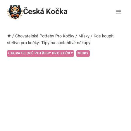
Přeskočit
Česká Kočka
na
obsah
/
Chovatelské Potřeby Pro Kočky
/
Misky
/
Kde koupit
stelivo pro kočky: Tipy na spolehlivé nákupy!
CHOVATELSKÉ POTŘEBY PRO KOČKY
MISKY