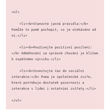
<ul>
    <li><b>Stanovte jasná pravidla:</b> 
Pomůže to pumě pochopit, co je očekáváno od 
ní.</li>
    <li><b>Používejte pozitivní posílení:
</b> Odměňování za správné chování je klíčem 
k úspěšnému výcviku.</li>
    <li><b>Investujte čas do sociální 
interakce:</b> Puma je společenské zvíře, 
které potřebuje dostatek pozornosti a 
interakce s lidmi i ostatními zvířaty.</li>
</ul>