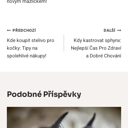
novým mazlíčkem!
Navigace
PŘEDCHOZÍ
DALŠÍ
Kde koupit stelivo pro
Kdy kastrovat sphynx:
Pro
kočky: Tipy na
Nejlepší Čas Pro Zdraví
Příspěvek
spolehlivé nákupy!
a Dobré Chování
Podobné Příspěvky