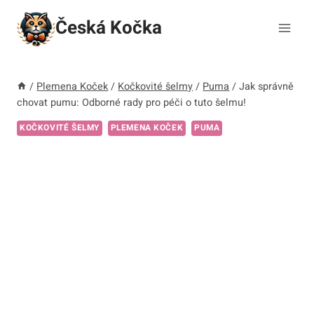
Přeskočit
Česká Kočka
na
obsah
/
Plemena Koček
/
Kočkovité šelmy
/
Puma
/
Jak správně
chovat pumu: Odborné rady pro péči o tuto šelmu!
KOČKOVITÉ ŠELMY
PLEMENA KOČEK
PUMA