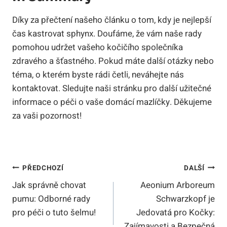
Díky za přečtení našeho článku o tom, kdy je nejlepší
čas kastrovat sphynx. Doufáme, že vám naše rady
pomohou udržet vašeho kočičího společníka
zdravého a šťastného. Pokud máte další otázky nebo
téma, o kterém byste rádi četli, neváhejte nás
kontaktovat. Sledujte naši stránku pro další užitečné
informace o péči o vaše domácí mazlíčky. Děkujeme
za vaši pozornost!
Navigace
PŘEDCHOZÍ
DALŠÍ
Jak správně chovat
Aeonium Arboreum
Pro
pumu: Odborné rady
Schwarzkopf je
Příspěvek
pro péči o tuto šelmu!
Jedovatá pro Kočky:
Zajímavosti a Bezpečná