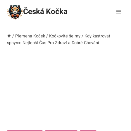
Přeskočit
Česká Kočka
na
obsah
/
Plemena Koček
/
Kočkovité šelmy
/
Kdy kastrovat
sphynx: Nejlepší Čas Pro Zdraví a Dobré Chování