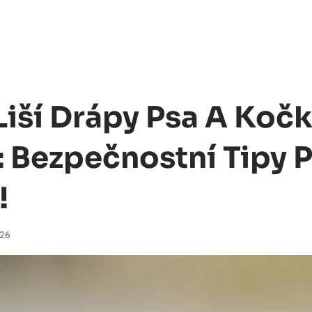
Liší Drápy Psa A Koč
 Bezpečnostní Tipy 
!
026