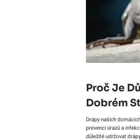
Proč Je Dů
Dobrém St
Drápy našich domácích 
prevenci úrazů a infekc
důležité udržovat drápy