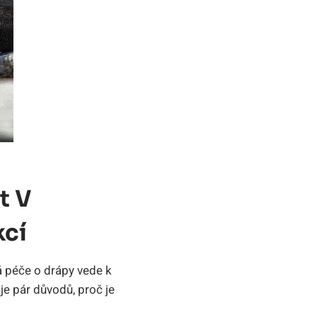
t V
kcí
á péče o drápy vede k
je pár důvodů, proč je