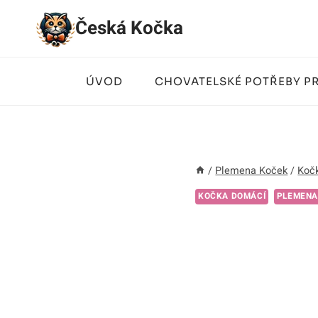
Přeskočit
Česká Kočka
na
obsah
ÚVOD
CHOVATELSKÉ POTŘEBY P
/
Plemena Koček
/
Koč
KOČKA DOMÁCÍ
PLEMENA