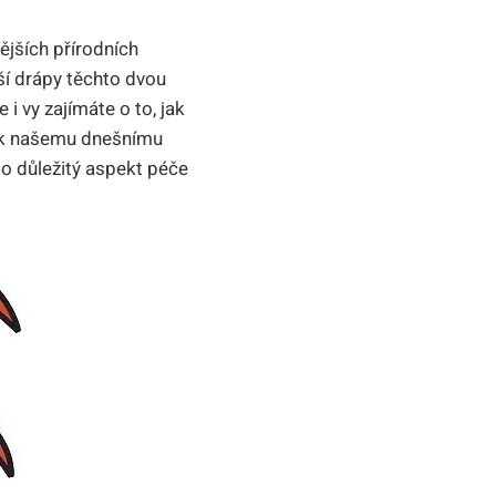
ějších přírodních
iší drápy těchto dvou
i vy zajímáte o to, jak
t k našemu dnešnímu
o důležitý aspekt péče