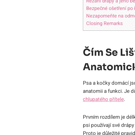
Řezání drápy a jeho b
Bezpečné ošetření po 
Nezapomeňte na odměn
Closing Remarks
Čím Se Liš
Anatomick
Psa a kočky domácí jsou
anatomii a funkci. Je d
chlupatého přítele
.
Prvním rozdílem je délk
psi používají své drápy
Proto je důležité pravid