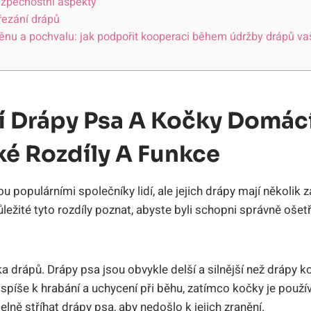
ezpečnostní aspekty
řezání drápů
u a pochvalu: jak podpořit kooperaci během údržby drápů va
í Drápy Psa A Kočky Domácí
é Rozdíly A Funkce
 populárními společníky lidí, ale jejich drápy mají několik z
ůležité tyto rozdíly poznat, abyste byli schopni správně ošet
a drápů. Drápy psa jsou obvykle delší a silnější než drápy ko
 spíše k hrabání a uchycení při běhu, zatímco kočky je používa
elně stříhat drápy psa, aby nedošlo k jejich zranění.