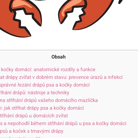
Obsah
a kočky domácí: anatomické rozdíly a funkce
vat drápy zvířat v dobrém stavu: prevence úrazů a infekcí
 správné řezání drápů psa a kočky domácí
íhání drápů: nástroje a techniky
s na stříhání drápů vašeho domácího mazlíčka
 jak stříhat drápy psa a kočky domácí
říhání drápů u domácích zvířat
es a nepohodlí během stříhání drápů u psa a kočky domácí
 psů a koček s tmavými drápy