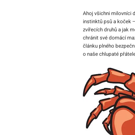
Ahoj všichni milovníci
instinktů psů a koček –
zvířecích druhů a jak m
chránit své domácí maz
článku plného bezpečn
o naše chlupaté přátele