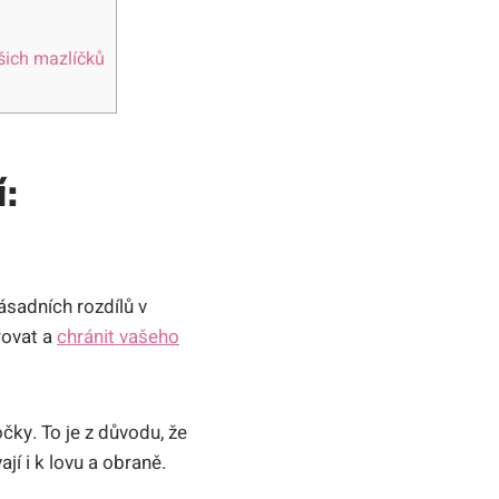
šich mazlíčků
:
ásadních rozdílů v
řovat a
chránit vašeho
čky. To je z důvodu, že
jí i k lovu a obraně.