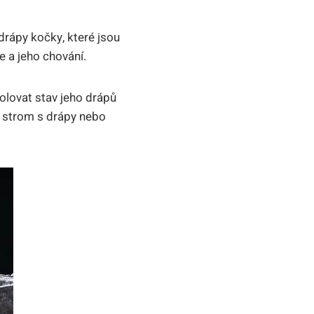
 drápy kočky, které jsou
e a jeho chování.
olovat stav jeho drápů
ní strom s drápy nebo