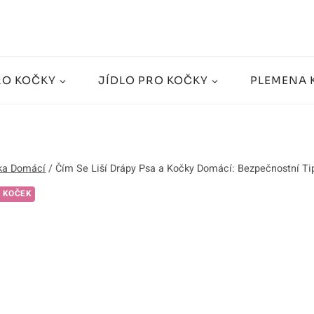
RO KOČKY
JÍDLO PRO KOČKY
PLEMENA 
ka Domácí
/
Čím Se Liší Drápy Psa a Kočky Domácí: Bezpečnostní Tip
 KOČEK