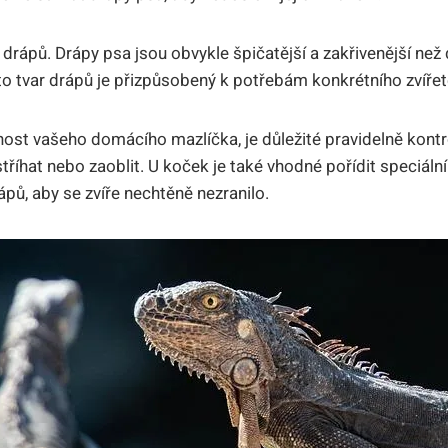
 drápů. Drápy psa jsou obvykle špičatější a zakřivenější než
nto tvar drápů je přizpůsobený k potřebám konkrétního zvířet
čnost vašeho domácího mazlíčka, je důležité pravidelně kontr
stříhat nebo zaoblit. U koček je také vhodné pořídit speciál
pů, aby se zvíře nechtěně nezranilo.