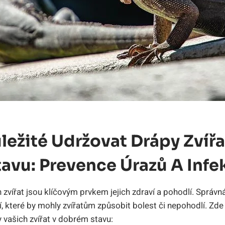
ležité Udržovat Drápy Zvířa
avu: Prevence Úrazů A Infe
zvířat jsou klíčovým prvkem jejich zdraví a pohodlí. Správn
í, které by mohly zvířatům způsobit bolest či nepohodlí. Zde 
 vašich zvířat v dobrém stavu: