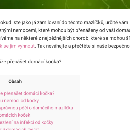
okud jste jako já zamilovaní do těchto mazlíčků, určitě vám n
ůznými nemocemi, které mohou být přenášeny od vaší domá
váme na některé z nejběžnějších chorob, které se mohou ší
ak se jim vyhnout
. Tak neváhejte a přečtěte si naše bezpečn
Obsah
e přenášet domácí kočka?
osu nemocí od kočky
 správnou péči o domácího mazlíčka
omácích koček
ezření na infekci od kočky
aví domácích zvířat