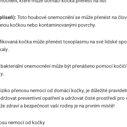
ocnění, které může domácí kočka přenést na lidi:
líseň):
Toto houbové onemocnění se může přenést na člov
vanou kočkou nebo kontaminovanými povrchy.
fikovaná kočka může přenést toxoplasmu na své lidské spo
aly.
 bakteriální onemocnění může být přenášeno pomocí kočičí
y.
riziko přenosu nemocí od domácí kočky, je důležité pravide
održovat preventivní opatření a udržovat čisté prostředí pro
že zdraví a bezpečnost vaší rodiny je na prvním místě!