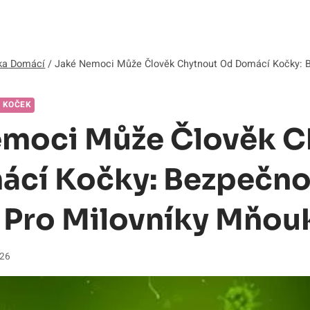
ka Domácí
/
Jaké Nemoci Může Člověk Chytnout Od Domácí Kočky: 
 KOČEK
moci Může Člověk C
cí Kočky: Bezpečno
Pro Milovníky Mňouk
026