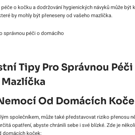
 péče o kočku a dodržování hygienických návyků může být k
které by mohly být přeneseny od vašeho mazlíčka.
tní Tipy Pro Správnou Péči
Mazlíčka
 Nemocí Od Domácích Koče
lým společníkem, může také představovat riziko přenosu ně
rčitá opatření, abyste chránili sebe i své blízké. Zde je něko
d domácích koček: