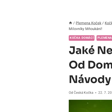
/
Plemena Koček
/
Koč
Milovníky Mňoukání!
KOČKA DOMÁCÍ
PLEMENA
Jaké Ne
Od Domá
Návody 
Od
Česká Kočka
22. 7. 2