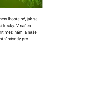
ení lhostejné, jak se
cí kočky. V našem
řit mezi námi a naše
ostní návody pro