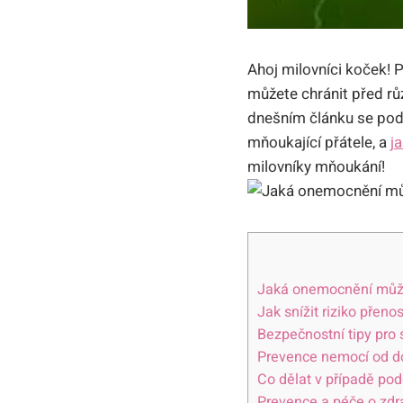
Ahoj milovníci koček! P
můžete chránit před r
dnešním článku se podí
mňoukající přátele, a
j
milovníky mňoukání!
Jaká onemocnění můž
Jak snížit riziko přen
Bezpečnostní tipy pro
Prevence nemocí od d
Co dělat v případě pod
Prevence a péče o zdr