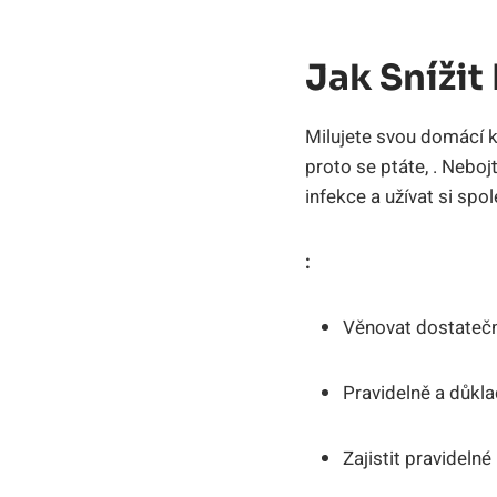
Jak Sníži
Milujete svou domácí k
proto se ptáte, . Nebo
infekce a užívat si spo
:
Věnovat dostatečn
Pravidelně a důkla
Zajistit pravideln