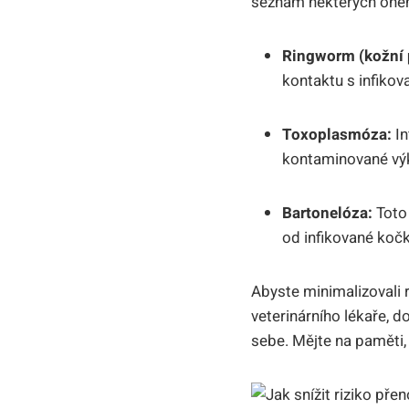
seznam některých onem
Ringworm (kožní p
kontaktu s infiko
Toxoplasmóza:
In
kontaminované výk
Bartonelóza:
Toto
od infikované kočk
Abyste minimalizovali 
veterinárního lékaře, d
sebe. Mějte na paměti, 