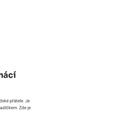
mácí
dské přátele. Je
azlíčkem. Zde je