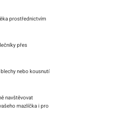
ěka prostřednictvím
lečníky přes
 blechy nebo kousnutí
lně navštěvovat
 vašeho mazlíčka i pro