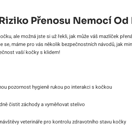
t Riziko Přenosu Nemocí Od
očku, ale možná jste si už řekli, jak může váš mazlíček přen
jte se, máme pro vás několik bezpečnostních návodů, jak m
lečnost vaší kočky s klidem!
ou pozornost hygieně rukou po interakci s kočkou
dně čistit záchody a vyměňovat stelivo
é návštěvy veterináře pro kontrolu zdravotního stavu kočky