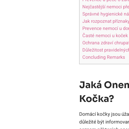
Nejčastější nemoci př
Správné hygienické náv
Jak rozpoznat přízna
Prevence nemocí u do
Časté nemoci u koček
Ochrana zdraví chrupat
Důležitost pravidelných
Concluding Remarks
Jaká Onem
Kočka?
Domácí kočky jsou úžas
důležité být informova