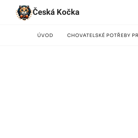
Přeskočit
Česká Kočka
na
obsah
ÚVOD
CHOVATELSKÉ POTŘEBY P