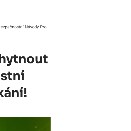
Bezpečnostní Návody Pro
hytnout
stní
ání!