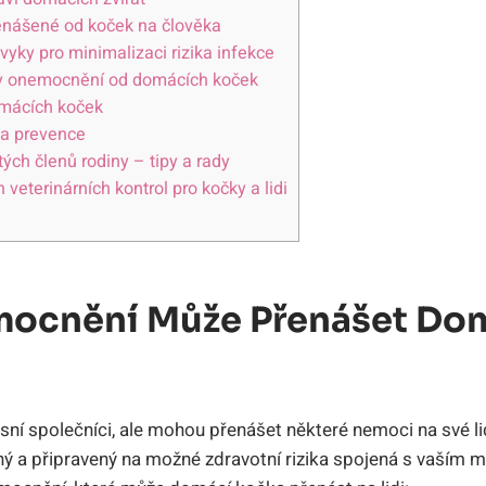
enášené od koček na člověka
yky pro minimalizaci rizika infekce
ky onemocnění od domácích koček
mácích koček
 a prevence
ých členů rodiny – tipy a rady
 veterinárních kontrol pro kočky a lidi
ocnění Může Přenášet Do
ní společníci, ale mohou přenášet některé nemoci na své li
ný a připravený na možné zdravotní rizika spojená s vaším m