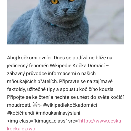
Ahoj kočkomilovníci! Dnes se podíváme blíže na
jedinečný fenomén Wikipedie Kočka Domácí –
zábavný průvodce informacemi o našich
mňoukajících přátelích. Připravte se na zajímavé
faktoidy, užitečné tipy a spoustu kočičího kouzla!
Připojte se ke čtení a nechte se unést do světa kočičí
moudrosti. 🐱✨ #wikipediekočkadomácí
#kočičífandí #mňoukanínavýsluní
<img class="kimage_class" src="
https://www.ceska-
kocka.cz/wp-