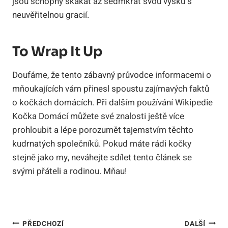
jsou schopny skákat až sedmkrát svou výšku s
neuvěřitelnou gracií.
To Wrap It Up
Doufáme, že tento zábavný průvodce informacemi o
mňoukajících vám přinesl spoustu zajímavých faktů
o kočkách domácích. Při dalším používání Wikipedie
Kočka Domácí můžete své znalosti ještě více
prohloubit a lépe porozumět tajemstvím těchto
kudrnatých společníků. Pokud máte rádi kočky
stejně jako my, neváhejte sdílet tento článek se
svými přáteli a rodinou. Mňau!
Navigace
PŘEDCHOZÍ
DALŠÍ