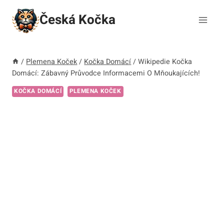
Přeskočit
Česká Kočka
na
obsah
/
Plemena Koček
/
Kočka Domácí
/
Wikipedie Kočka
Domácí: Zábavný Průvodce Informacemi O Mňoukajících!
KOČKA DOMÁCÍ
PLEMENA KOČEK