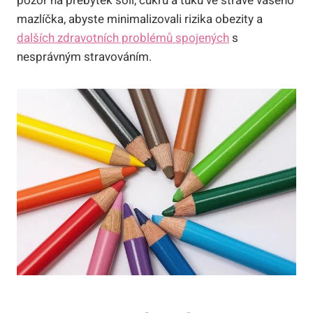
pozor na přebytek soli, cukrů a tuků ve stravě vašeho
mazlíčka, abyste minimalizovali rizika obezity a
dalších zdravotních problémů spojených
s
nesprávným stravováním.