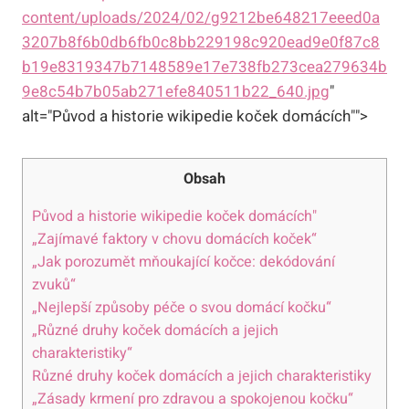
content/uploads/2024/02/g9212be648217eeed0a
3207b8f6b0db6fb0c8bb229198c920ead9e0f87c8
b19e8319347b7148589e17e738fb273cea279634b
9e8c54b7b05ab271efe840511b22_640.jpg
"
alt="Původ a historie wikipedie koček domácích"">
Obsah
Původ a historie wikipedie koček domácích"
„Zajímavé faktory v chovu domácích koček“
„Jak porozumět mňoukající kočce: dekódování
zvuků“
„Nejlepší způsoby péče o svou domácí kočku“
„Různé druhy koček domácích a jejich
charakteristiky“
Různé druhy koček domácích a jejich charakteristiky
„Zásady krmení pro zdravou a spokojenou kočku“