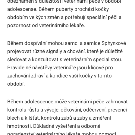
obeznámen s důležitostí veterinární péče v období
adolescense. Během puberty prochází kočky
obdobím velkých změn a potřebují speciální péči a
pozornost od veterinárního lékaře.
Během dospívání mohou samci a samice Sphynxové
projevovat různé signály a chování, které je důležité
sledovat a konzultovat s veterinárním specialistou.
Pravidelné návštěvy veterináře jsou klíčové pro
zachování zdraví a kondice vaší kočky v tomto
období.
Během adolescence může veterinární péče zahrnovat
kontrolu růstu a vývoje, očkování, odčervení, prevenci
blech a klíšťat, kontrolu zubů a zuby a změření
hmotnosti. Důkladné vyšetření a odborné
poradenství veterinárního lékaře mohou pomoci