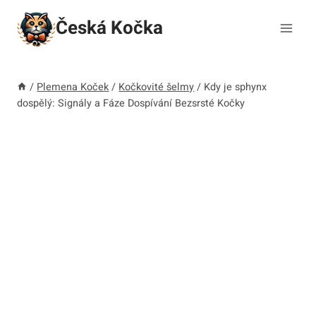
Přeskočit
Česká Kočka
na
obsah
/
Plemena Koček
/
Kočkovité šelmy
/
Kdy je sphynx
dospělý: Signály a Fáze Dospívání Bezsrsté Kočky