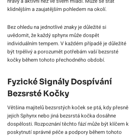
hravý a aktivní než ve svém mládí. Může se stát
klidnějším a zaujatějším pohledem na okolí.
Bez ohledu na jednotlivé znaky je důležité si
uvědomit, že každý sphynx může dospět
individuálním tempem. V každém případě je důležité
být trpělivý a porozumět potřebám vaší bezsrsté
kočky během tohoto přechodného období.
Fyzické Signály Dospívání
Bezsrsté Kočky
Většina majitelů bezsrstých koček se ptá, kdy přesně
jejich Sphynx nebo jiná bezsrstá kočka dosáhne
dospělosti. Rozpoznání těchto fází může být klíčem k
poskytnutí správné péče a podpory během tohoto