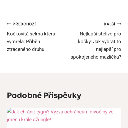
Navigace
PŘEDCHOZÍ
DALŠÍ
Kočkovitá šelma která
Nejlepší stelivo pro
Pro
vymřela: Příběh
kočky: Jak vybrat to
Příspěvek
ztraceného druhu
nejlepší pro
spokojeného mazlíčka?
Podobné Příspěvky