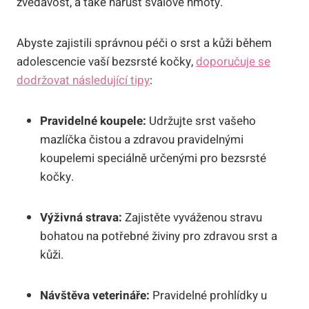
zvědavost, a také nárůst svalové hmoty.
Abyste zajistili správnou péči o srst a kůži během
adolescencie vaší bezsrsté kočky,
doporučuje se
dodržovat následující tipy
:
Pravidelné koupele:
Udržujte srst vašeho
mazlíčka čistou a zdravou pravidelnými
koupelemi speciálně určenými pro bezsrsté
kočky.
Výživná strava:
Zajistěte vyváženou stravu
bohatou na potřebné živiny pro zdravou srst a
kůži.
Návštěva veterináře:
Pravidelné prohlídky u