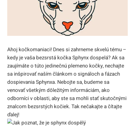
Ahoj kočkomaniaci! Dnes si zahrneme skvelú tému –
kedy je vaša bezsrstá kočka Sphynx dospelá? Ak sa
zaujímáte o túto jedinečnú plemeno kočky, nechajte
sa inšpirovať naším článkom o signáloch a fázach
dospievania Sphynxa. Nebojte sa, budeme sa
venovať všetkým dôležitým informáciám, ako
odborníci v oblasti, aby ste sa mohli stať skutočnými
znalcom bezsrstých kočiek. Tak nečakajte a čítajte
ďalej!