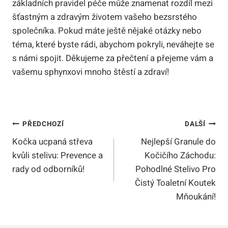
základních pravidel péče může znamenat rozdíl mezi
šťastným a zdravým životem vašeho bezsrstého
společníka. Pokud máte ještě nějaké otázky nebo
téma, které byste rádi, abychom pokryli, neváhejte se
s námi spojit. Děkujeme za přečtení a přejeme vám a
vašemu sphynxovi mnoho štěstí a zdraví!
Navigace
PŘEDCHOZÍ
DALŠÍ
Kočka ucpaná střeva
Nejlepší Granule do
Pro
kvůli stelivu: Prevence a
Kočičího Záchodu:
Příspěvek
rady od odborníků!
Pohodlné Stelivo Pro
Čistý Toaletní Koutek
Mňoukání!