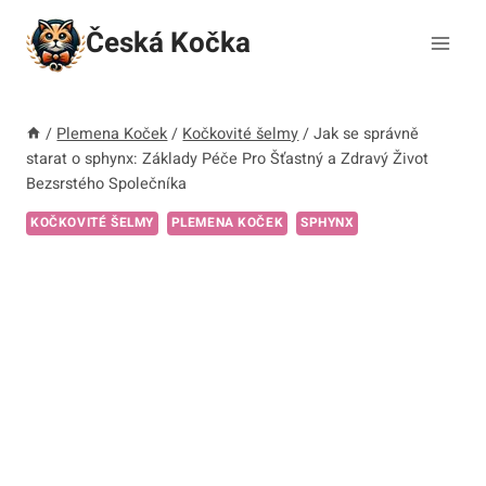
Přeskočit
Česká Kočka
na
obsah
/
Plemena Koček
/
Kočkovité šelmy
/
Jak se správně
starat o sphynx: Základy Péče Pro Šťastný a Zdravý Život
Bezsrstého Společníka
KOČKOVITÉ ŠELMY
PLEMENA KOČEK
SPHYNX