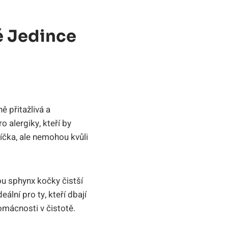
é Jedince
ě přitažlivá a
o alergiky, kteří by
íčka, ale nemohou kvůli
ou sphynx kočky čistší
deální pro ty, kteří dbají
omácnosti v čistotě.