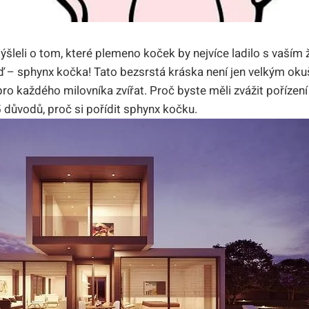
šleli o tom, které plemeno koček by nejvíce ladilo s vaším
– sphynx kočka! Tato bezsrstá kráska není jen velkým okuš
o každého milovníka zvířat. Proč byste měli zvážit pořízení
 5 důvodů, proč si pořídit sphynx kočku.