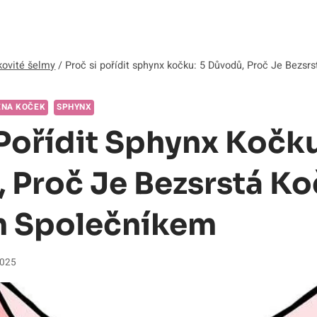
ovité šelmy
/
Proč si pořídit sphynx kočku: 5 Důvodů, Proč Je Bezs
ENA KOČEK
SPHYNX
 Pořídit Sphynx Kočku
 Proč Je Bezsrstá K
m Společníkem
2025