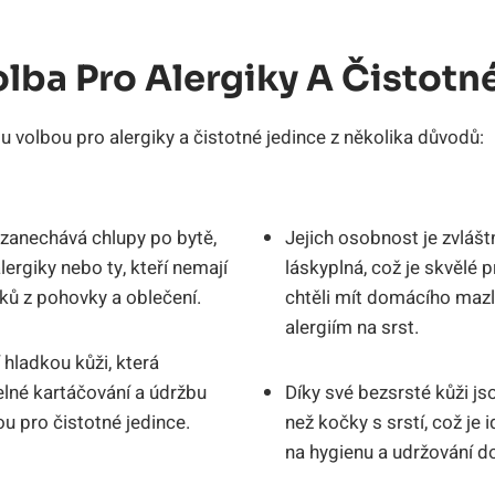
lba Pro Alergiky A Čistotn
u volbou pro alergiky a čistotné jedince z několika důvodů:
zanechává chlupy po bytě,
Jejich osobnost je zvláštn
alergiky nebo ty, kteří nemají
láskyplná, což je skvělé pr
pků z pohovky a oblečení.
chtěli mít domácího mazl
alergiím na srst.
hladkou kůži, která
elné kartáčování a údržbu
Díky své bezsrsté kůži js
ou pro čistotné jedince.
než kočky s srstí, což je i
na hygienu a udržování d