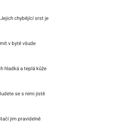
jich chybějící srst je
mít v bytě všude
h hladká a teplá kůže
udete se s nimi jistě
tačí jim pravidelně