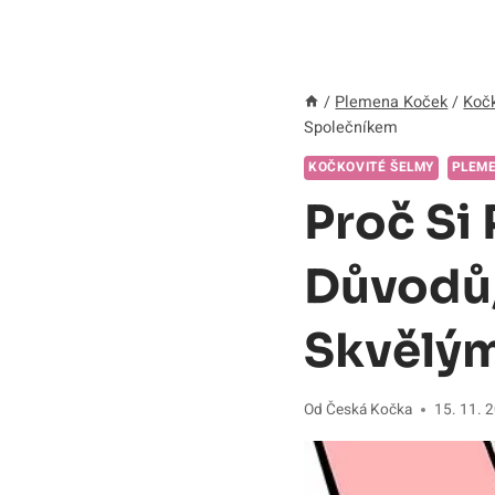
/
Plemena Koček
/
Kočk
Společníkem
KOČKOVITÉ ŠELMY
PLEM
Proč Si
Důvodů,
Skvělý
Od
Česká Kočka
15. 11. 