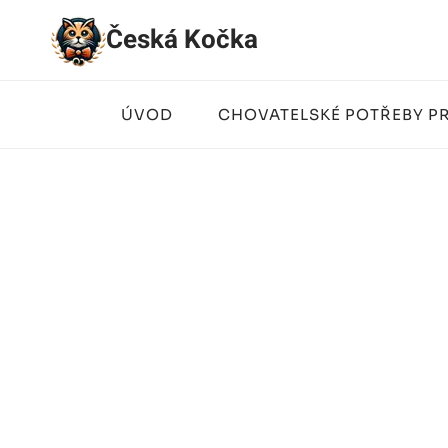
Přeskočit
Česká Kočka
na
obsah
ÚVOD
CHOVATELSKÉ POTŘEBY P