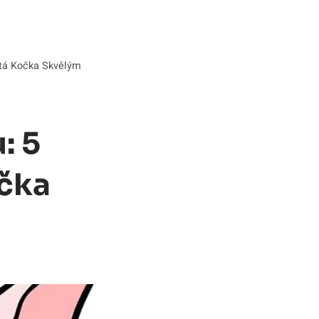
rstá Kočka Skvělým
: 5
očka