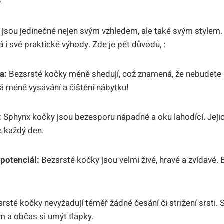
ý
jsou jedinečné nejen svým vzhledem, ale také svým stylem. Je
 i své praktické výhody. Zde je pět důvodů, :
a:
Bezsrsté kočky méně shedují, což znamená, že nebudete 
á méně vysávání a čištění nábytku!
:
Sphynx kočky jsou bezesporu nápadné a oku lahodící. Jejic
te každý den.
potenciál:
Bezsrsté kočky jsou velmi živé, hravé a zvídavé. B
rsté kočky nevyžadují téměř žádné česání či strižení srsti. S
em a občas si umýt tlapky.