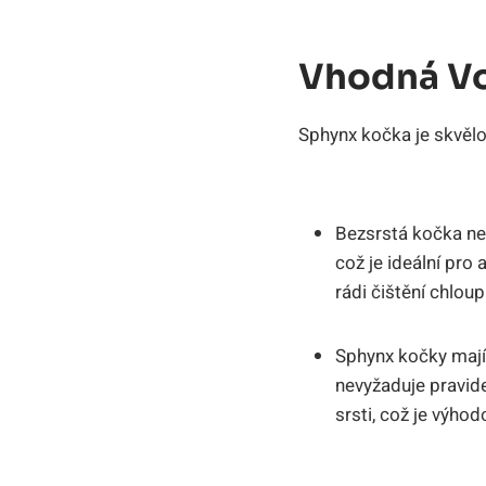
Vhodná Vo
Sphynx kočka je skvělo
Bezsrstá kočka ne
což je ideální pro 
rádi čištění chlou
Sphynx kočky mají 
nevyžaduje pravid
srsti, což je výhod