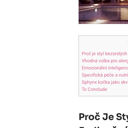
Proč je styl bezsrstýc
Vhodná volba pro alerg
Emocionální inteligen
Specifická péče a nutr
Sphynx kočka jako skvě
To Conclude
Proč Je St