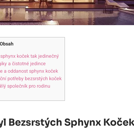
Obsah
h sphynx koček tak jedinečný
iky a čistotné jedince
ce a oddanost sphynx koček
iční potřeby bezsrstých koček
lý společník pro rodinu
yl Bezsrstých Sphynx Koček