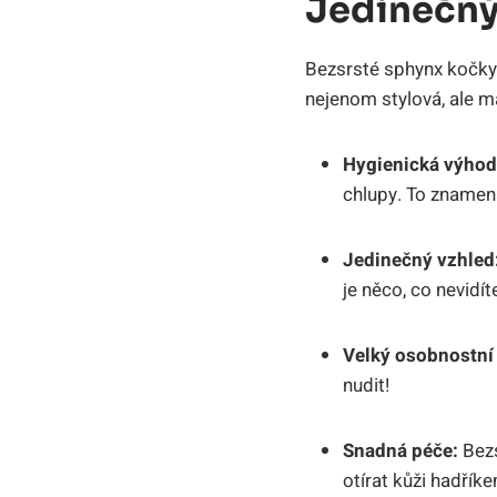
Jedinečn
Bezsrsté sphynx kočky 
nejenom stylová, ale má
Hygienická výhod
chlupy. To znamen
Jedinečný vzhled
je něco, co nevidí
Velký osobnostní 
nudit!
Snadná péče:
Bezs
otírat kůži hadřík