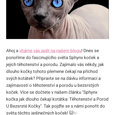
Ahoj a
vítáme vás zpět na našem blogu
! Dnes se
ponoříme do fascinujícího světa Sphynx koček a
jejich těhotenství a porodu. Zajímalo vás někdy, jak
dlouho kočky tohoto plemene čekají na příchod
svých kotátek? Připravte se na dávku informací a
zajímavostí o těhotenství a porodu u bezsrstých
koček. Více se dočtete v našem článku "Sphynx
kočka jak dlouho čekají kotátka: Těhotenství a Porod
U Bezsrsté Kočky". Tak pojďte se s námi ponořit do
světa těchto jedinečných koček! 🐱✨