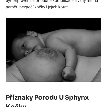
být připraven na případné komplikace a vždy mít na
paměti bezpečí kočky i jejích koťat.
Příznaky Porodu U Sphynx
Kočky