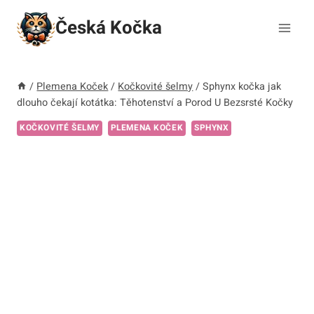
Přeskočit
Česká Kočka
na
obsah
/
Plemena Koček
/
Kočkovité šelmy
/
Sphynx kočka jak
dlouho čekají kotátka: Těhotenství a Porod U Bezsrsté Kočky
KOČKOVITÉ ŠELMY
PLEMENA KOČEK
SPHYNX