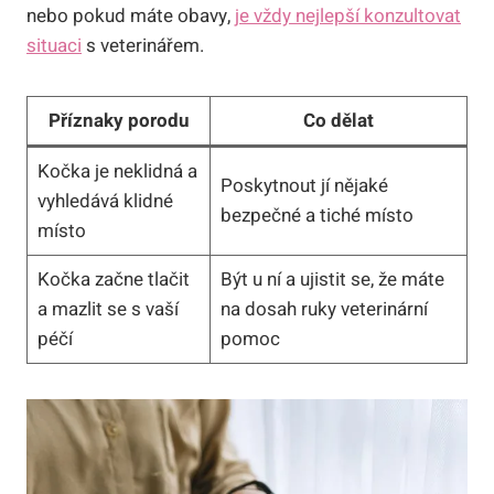
nebo pokud máte obavy,
je vždy nejlepší konzultovat
situaci
s veterinářem.
Příznaky porodu
Co dělat
Kočka je neklidná a
Poskytnout jí nějaké
vyhledává klidné
bezpečné a tiché místo
místo
Kočka začne tlačit
Být u ní a ujistit se, že máte
a mazlit se s vaší
na dosah ruky veterinární
péčí
pomoc