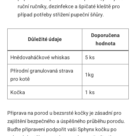
ruční ručníky, dezinfekce a špičaté kleště pro
případ potřeby střižení pupeční šňůry.
Doporučena
Důležité údaje
hodnota
Hnědovaháčkové whiskas
5 ks
Přírodní granulovaná strava
1kg
pro kotě
Kočka
1 ks
Připrava na porod u bezsrsté kočky je zásadní pro
zajištění bezpečného a úspěšného průběhu porodu.
Buďte připraveni podpořit vaši Sphynx kočku po