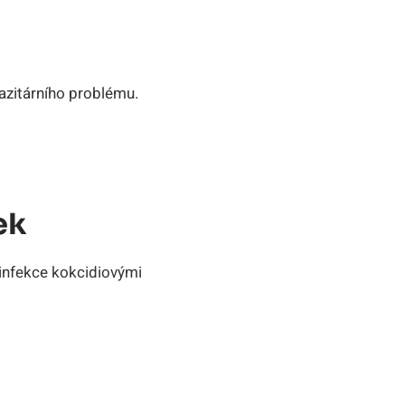
razitárního problému.
ek
 infekce kokcidiovými