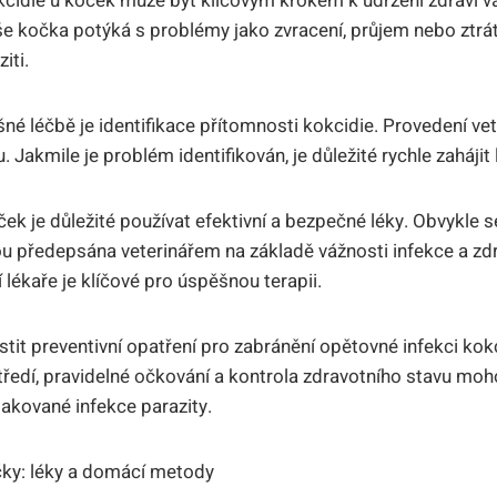
okcidie u koček může být klíčovým krokem k udržení zdraví
še kočka potýká s problémy jako zvracení, průjem nebo ztr
iti.
é léčbě je identifikace přítomnosti kokcidie. Provedení vete
 Jakmile je problém identifikován, je důležité rychle zahájit 
ček je důležité používat efektivní a bezpečné léky. Obvykle s
sou předepsána veterinářem na základě vážnosti infekce a zdr
lékaře je klíčové pro úspěšnou terapii.
tit preventivní opatření pro zabránění opětovné infekci kokc
tředí, pravidelné očkování a kontrola zdravotního stavu m
pakované infekce parazity.