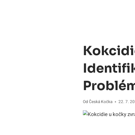
Kokcidi
Identif
Problé
Od
Česká Kočka
22. 7. 2