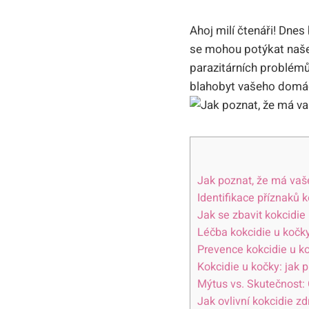
Ahoj milí čtenáři! Dne
se mohou potýkat naše 
parazitárních problém
blahobyt vašeho domác
Jak poznat, že má vaš
Identifikace příznaků 
Jak se zbavit kokcidie
Léčba kokcidie u kočk
Prevence kokcidie u ko
Kokcidie u kočky: jak 
Mýtus vs. Skutečnost: 
Jak ovlivní kokcidie zd