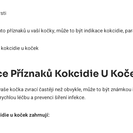
sti
to příznaků u vaší kočky, může to být indikace kokcidie, pa
ce Příznaků Kokcidie U Koč
vaše kočka zvrací častěji než obvykle, může to být známkou
 rychlou léčbu a prevenci šíření infekce.
idie u koček zahrnují: