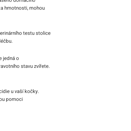
 vašeho domácího
áta hmotnosti, mohou
rinárního testu stolice
léčbu.
e jedná o
avotního stavu zvířete.
idie u vaší kočky.
ohou pomoci