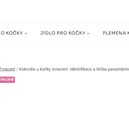
RO KOČKY
JÍDLO PRO KOČKY
PLEMENA 
Zvracení
/
Kokcidie u kočky zvracení: Identifikace a léčba parazitárn
VRACENÍ