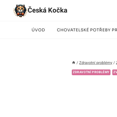
Přeskočit
Česká Kočka
na
obsah
ÚVOD
CHOVATELSKÉ POTŘEBY P
/
Zdravotní problémy
/
ZDRAVOTNÍ PROBLÉMY
Z