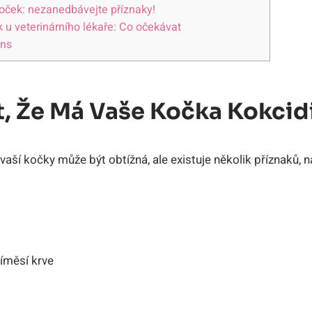
koček: nezanedbávejte příznaky!
 u veterinárního lékaře: Co očekávat
ons
t, Že Má Vaše Kočka Kokcid
 vaší kočky může být obtížná, ale existuje několik příznaků, n
íměsí krve