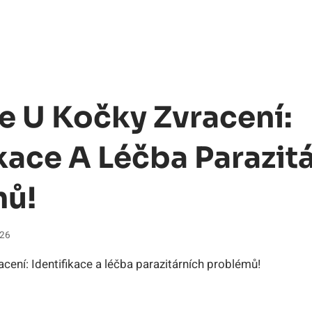
e U Kočky Zvracení:
ikace A Léčba Parazit
mů!
026