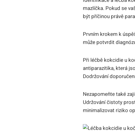
Identifikace a léčba k
mazlíčka. Pokud se va
být příčinou právě paraz
Prvním krokem k úspěšn
může potvrdit diagnózu.
Při léčbě kokcidie u ko
antiparazitika, která j
Dodržování doporučení 
Nezapomeňte také zajis
Udržování čistoty pros
minimalizovat riziko o