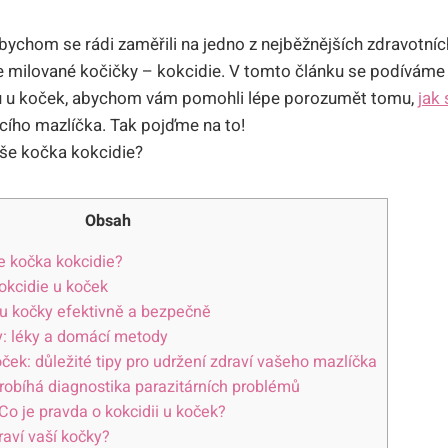
s bychom se rádi zaměřili na jedno z nejběžnějších zdravotní
milované kočičky – kokcidie. V tomto článku se podíváme na
ů u koček, abychom vám pomohli lépe porozumět tomu,
jak
ího mazlíčka. Tak pojďme na to!
Obsah
e kočka kokcidie?
kokcidie u koček
 u kočky efektivně a bezpečně
y: léky a domácí metody
ček: důležité tipy pro udržení zdraví vašeho mazlíčka
probíhá diagnostika parazitárních problémů
Co je pravda o kokcidii u koček?
raví vaší kočky?