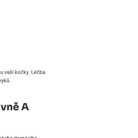
u vaší kočky. Léčba
vyků.
ivně A