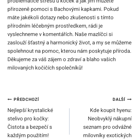
problematice stresu u koček a jak jim můžete
přirozeně pomoci s Bachovými kapkami. Pokud
máte jakékoli dotazy nebo zkušenosti s tímto
přírodním léčebným prostředkem, rádi je
vyslechneme v komentářích. Naše mazlíčci si
zaslouží šťastný a harmonický život, a my se můžeme
spolehnout na pomoc, kterou nám poskytuje příroda.
Děkujeme za váš zájem o zdraví a blaho vašich
milovaných kočičích společníků!
Navigace
PŘEDCHOZÍ
DALŠÍ
Nejlepší krystalické
Kde koupit hyenu:
Pro
stelivo pro kočky:
Neobvyklý nákupní
Příspěvek
Čistota a bezpečí s
seznam pro odvážné
každým použitím!
milovníky exotických