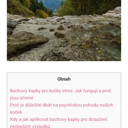
Obsah
Bachovy kapky pro kočky stres: Jak fungují a proč
jsou účinné
Proč je důležité dbát na psychickou pohodu našich
koček
Kdy a jak aplikovat bachovy kapky pro dosažení
nejlepších výsledků