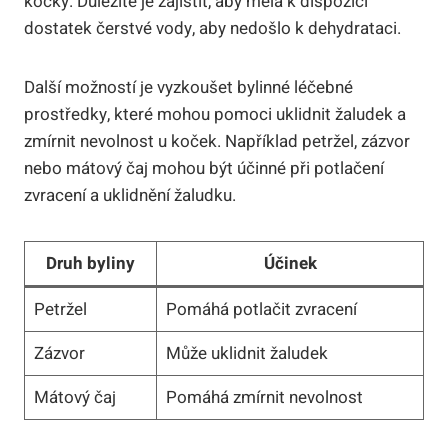
kočky. Důležité je zajistit, aby měla k dispozici
dostatek čerstvé vody, aby nedošlo k dehydrataci.
Další možností je vyzkoušet bylinné léčebné
prostředky, které mohou pomoci uklidnit žaludek a
zmírnit nevolnost u koček. Například petržel, zázvor
nebo mátový čaj mohou být účinné při potlačení
zvracení a uklidnění žaludku.
Druh byliny
Účinek
Petržel
Pomáhá potlačit zvracení
Zázvor
Může uklidnit žaludek
Mátový čaj
Pomáhá zmírnit nevolnost