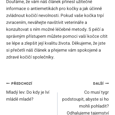
Doufáme, že vám náš článek přinesl užitečné
informace o antiemetikách pro kočky a jak účinně
zvládnout kočičí nevolnosti. Pokud vaše kočka trpí
zvracením, neváhejte navštívit veterináře a
konzultovat s ním možné léčebné metody. S péčí a
správným přístupem můžete pomoci vaší kočce cítit
se lépe a zlepšit její kvalitu života. Děkujeme, že jste
si přečetli náš článek a přejeme vám spokojené a
zdravé kočičí společníky.
Navigace
PŘEDCHOZÍ
DALŠÍ
Mladý lev: Do kdy je lví
Co musí tygr
Pro
mládě mladé?
podstoupit, abyste si ho
Příspěvek
mohli pohladit?
Odhalujeme tajemství