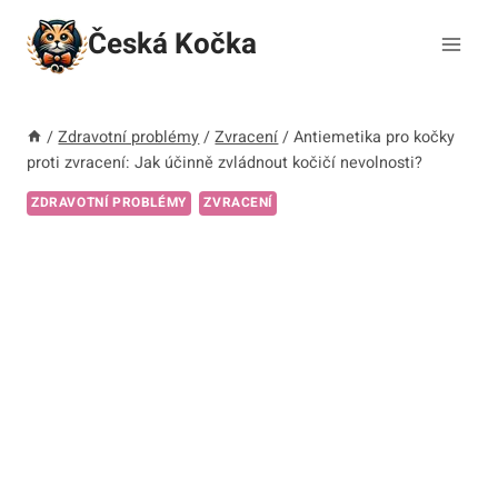
Přeskočit
Česká Kočka
na
obsah
/
Zdravotní problémy
/
Zvracení
/
Antiemetika pro kočky
proti zvracení: Jak účinně zvládnout kočičí nevolnosti?
ZDRAVOTNÍ PROBLÉMY
ZVRACENÍ