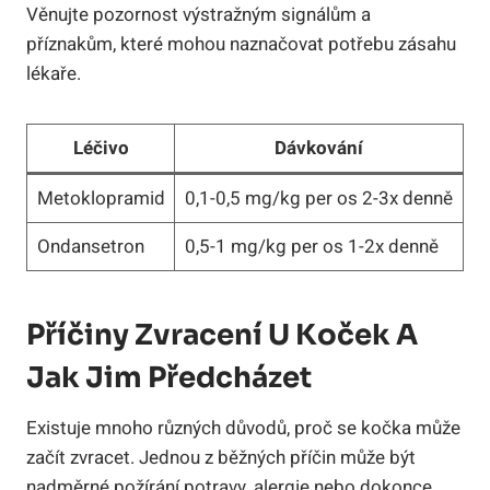
Věnujte pozornost výstražným signálům a
příznakům, které mohou naznačovat potřebu zásahu
lékaře.
Léčivo
Dávkování
Metoklopramid
0,1-0,5 mg/kg per os 2-3x denně
Ondansetron
0,5-1 mg/kg per os 1-2x denně
Příčiny Zvracení U Koček A
Jak Jim Předcházet
Existuje mnoho různých důvodů, proč se kočka může
začít zvracet. Jednou z běžných příčin může být
nadměrné požírání potravy, alergie nebo dokonce