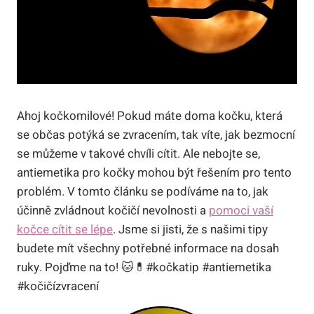
Ahoj kočkomilové! Pokud máte doma kočku, která
se občas potýká se zvracením, tak víte, jak bezmocní
se můžeme v takové chvíli cítit. Ale nebojte se,
antiemetika pro kočky mohou být řešením pro tento
problém. V tomto článku se podíváme na to, jak
účinně zvládnout kočičí nevolnosti a
pomoci vaší
kočce cítit se lépe
. Jsme si jisti, že s našimi tipy
budete mít všechny potřebné informace na dosah
ruky. Pojďme na to! 🐱💊#kočkatip #antiemetika
#kočičízvracení