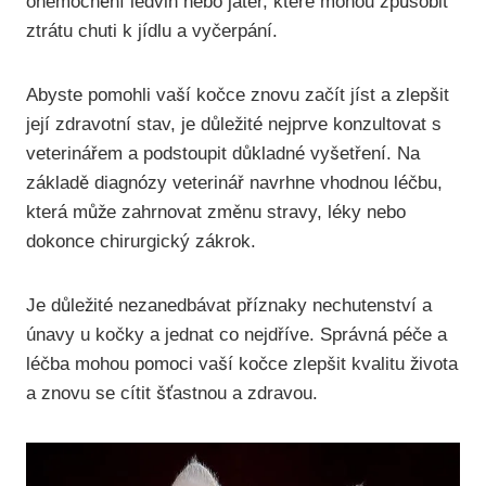
onemocnění ledvin nebo jater, které mohou způsobit
ztrátu chuti k jídlu a vyčerpání.
Abyste pomohli vaší kočce znovu začít jíst a zlepšit
její zdravotní stav, je důležité nejprve konzultovat s
veterinářem a podstoupit důkladné vyšetření. Na
základě diagnózy veterinář navrhne vhodnou léčbu,
která může zahrnovat změnu stravy, léky nebo
dokonce chirurgický zákrok.
Je důležité nezanedbávat příznaky nechutenství a
únavy u kočky a jednat co nejdříve. Správná péče a
léčba mohou pomoci vaší kočce zlepšit kvalitu života
a znovu se cítit šťastnou a zdravou.