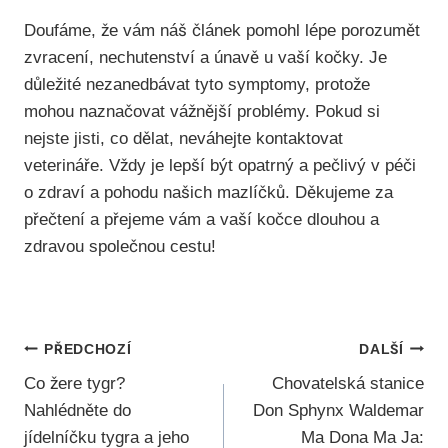
Doufáme, že vám náš článek pomohl lépe porozumět
zvracení, nechutenství a únavě u vaší kočky. Je
důležité nezanedbávat tyto symptomy, protože
mohou naznačovat vážnější problémy. Pokud si
nejste jisti, co dělat, neváhejte kontaktovat
veterináře. Vždy je lepší být opatrný a pečlivý v péči
o zdraví a pohodu našich mazlíčků. Děkujeme za
přečtení a přejeme vám a vaší kočce dlouhou a
zdravou společnou cestu!
Navigace
PŘEDCHOZÍ
DALŠÍ
Co žere tygr?
Chovatelská stanice
Pro
Nahlédněte do
Don Sphynx Waldemar
Příspěvek
jídelníčku tygra a jeho
Ma Dona Ma Ja: