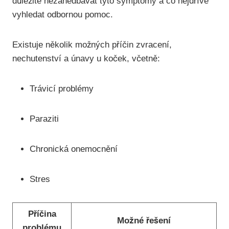
důležité nezanedbávat tyto symptomy a co nejdříve
vyhledat odbornou pomoc.
Existuje několik možných příčin zvracení,
nechutenství a únavy u koček, včetně:
Trávicí problémy
Paraziti
Chronická onemocnění
Stres
Příčina
Možné řešení
problému