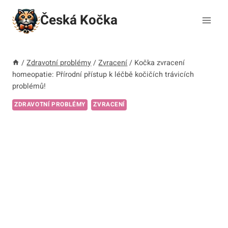
Přeskočit
Česká Kočka
na
obsah
/
Zdravotní problémy
/
Zvracení
/
Kočka zvracení
homeopatie: Přírodní přístup k léčbě kočičích trávicích
problémů!
ZDRAVOTNÍ PROBLÉMY
ZVRACENÍ