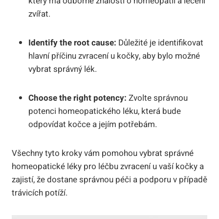
⁣který má odborné znalosti o ‍homeopatii‌ a léčení
zvířat.
Identify the root cause:
Důležité je identifikovat
hlavní příčinu zvracení​ u kočky, aby ‍bylo možné⁢
vybrat správný lék.
Choose ‌the right potency:
Zvolte správnou
potenci‍ homeopatického léku, která ‌bude
odpovídat kočce a jejím potřebám.
Všechny tyto ⁢kroky vám pomohou ‌vybrat správné
homeopatické léky pro léčbu zvracení u⁢ vaší kočky a
zajistí, ⁤že ⁤dostane správnou péči a podporu v případě
⁤trávicích‍ potíží.