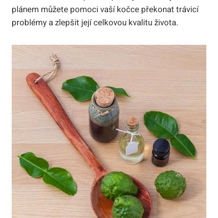
plánem můžete pomoci vaší ‍kočce překonat ⁢trávicí
⁢problémy a zlepšit její celkovou ​kvalitu života.