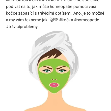
podívat na to, jak‍ může homeopatie‌ pomoci vaší
kočce ⁢zápasící s trávicími obtížemi. Ano, je to možné
​a my vám řekneme jak! 🐱💚 #kočka #homeopatie
#trávicíproblémy