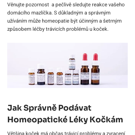
Věnujte pozornost ‌‌ a pečlivě​ sledujte reakce vašeho
domácího mazlíčka.‌ S důkladným a správným
užíváním ​může homeopatie ⁤být ​účinným a šetrným
způsobem léčby ⁤trávicích problémů u koček.
Jak ‍správně Podávat
Homeopatické Léky Kočkám
Většina koček má ⁣občas⁤ trávicí problémy a zvracení