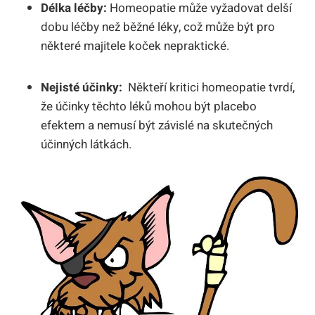
Délka léčby:
Homeopatie může ​vyžadovat delší ​
dobu léčby než běžné léky, což ⁣může být⁢ pro
některé​ majitele koček​ nepraktické.
Nejisté ‌účinky:
‌ Někteří kritici homeopatie tvrdí,
že účinky ⁣těchto ⁢léků mohou být placebo
efektem a nemusí být závislé na skutečných
⁢účinných látkách.