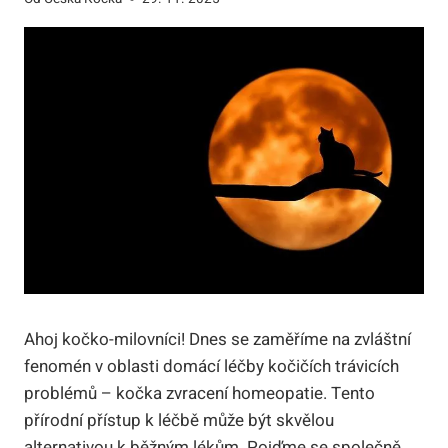
Ahoj kočko-milovníci! Dnes ⁤se zaměříme na‍ zvláštní
fenomén v⁢ oblasti ⁣domácí ⁢léčby⁤ kočičích trávicích⁤
problémů – ​kočka zvracení‌ homeopatie. Tento
⁣přírodní ‌přístup k léčbě může být skvělou
alternativou ⁤k⁣ běžným lékům. Pojďme se společně