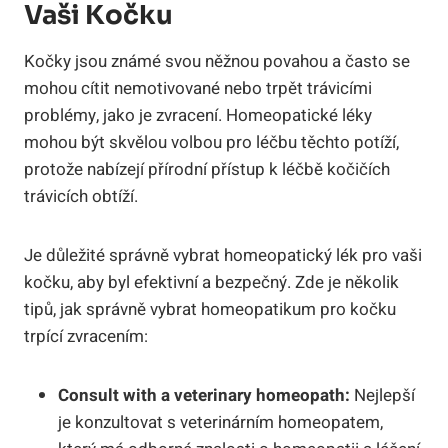
‌vaši⁢ Kočku
Kočky jsou známé svou něžnou⁤ povahou a často se
mohou cítit nemotivované nebo trpět trávicími
problémy, jako je zvracení. ⁢Homeopatické léky
mohou být‌ skvělou volbou pro​ léčbu‌ těchto ⁢potíží,
protože ⁣nabízejí ‍přírodní přístup k⁢ léčbě kočičích
trávicích obtíží.
Je důležité správně vybrat homeopatický lék ⁢pro vaši
​kočku, aby ‌byl‌ efektivní ⁢a bezpečný. Zde je několik
⁢tipů, jak⁣ správně vybrat ⁢homeopatikum pro kočku
trpící zvracením:
Consult with a veterinary homeopath:
Nejlepší
‌je⁤ konzultovat s veterinárním homeopatem,