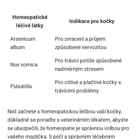
Homeopatické
Indikace pro kočky
léčivé látky
Arsenicum
Pro zvracení a průjem
album
způsobené nervozitou
Pro​ trávicí ⁢potíže způsobené
Nux vomica
nadměrným‌ stresem
Pro citlivé a plačtivé kočky ⁣s
Pulsatilla
trávicími ⁢problémy
Než začnete⁣ s homeopatickou léčbou vaší kočky,⁢
důkladně ⁣se poraďte⁤ s veterinárním lékařem, abyste
se ubezpečili,⁤ že homeopatie ⁤je⁣ správnou volbou pro‍
vašeho mazlíčka. S péčí a správným‌ léčebným