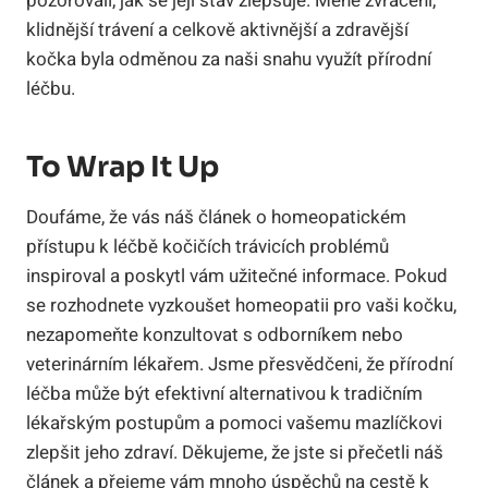
pozorovali, ⁤jak se její stav ‍zlepšuje.⁤ Méně⁢ zvracení,
klidnější⁣ trávení⁤ a celkově aktivnější a zdravější
kočka⁣ byla odměnou za naši snahu využít‍ přírodní
léčbu.
To Wrap It Up
Doufáme, že‌ vás náš článek o homeopatickém
přístupu k léčbě kočičích​ trávicích⁣ problémů
inspiroval a poskytl vám užitečné⁤ informace. ‌Pokud
se rozhodnete vyzkoušet homeopatii ‍pro vaši kočku,
nezapomeňte⁤ konzultovat s odborníkem​ nebo
‍veterinárním ⁤lékařem. Jsme přesvědčeni, že přírodní
léčba může být efektivní alternativou k tradičním⁣
lékařským postupům a pomoci vašemu mazlíčkovi
⁢zlepšit jeho zdraví. Děkujeme, že jste si přečetli​ náš
článek a⁢ přejeme vám mnoho ⁢úspěchů ⁢na ‍cestě k