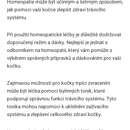
Homeopatie může být‍ účinným a šetrným způsobem,
jak ‌pomoci vaší kočce zlepšit zdraví trávicího
systému.
Při​ použití homeopatické léčby⁤ je ⁢důležité‌ dodržovat
doporučený režim​ a dávky. Nejlepší⁣ je jednat s
odborníkem na homeopatii, který vám pomůže s
výběrem⁣ správných přípravků⁤ a dávkováním⁣ pro vaši
kočku.
Zajímavou možností ⁤pro kočky trpící ⁣zvracením
může být léčba pomocí bylinných tonik, které
podporují správnou ​funkci trávicího‍ systému. Tyto
tonika ⁤mohou‍ napomoci k uklidnění zažívacího
systému a‌ zlepšení celkového zdraví‍ kočky.