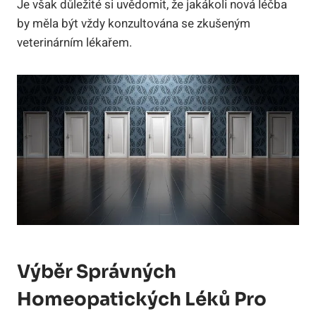
Je⁢ však ⁣důležité ‌si ‌uvědomit, že jakákoli nová léčba
by měla⁢ být vždy konzultována⁢ se ‍zkušeným
‍veterinárním lékařem.
Výběr⁣ Správných
Homeopatických Léků Pro