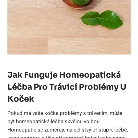
Jak Funguje⁤ Homeopatická
Léčba⁤ Pro Trávicí ⁢problémy U
Koček
Pokud má vaše kočka problémy s ⁤trávením, ‍může
být homeopatická léčba skvělou volbou.
Homeopatie se ‍zaměřuje na celistvý přístup⁢ k léčbě,