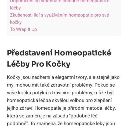
Doporučení od veterináře ‌ohledně homeopatické
léčby
Zkušenosti lidí ⁣s ‍využíváním homeopatie pro své
kočky
To Wrap It Up
Představení Homeopatické⁣
Léčby Pro Kočky
Kočky jsou ​nádherní a elegantní ‍tvory, ale stejně jako
‍my,​ mohou mít ​také⁤ zdravotní​ problémy. Pokud se
vaše kočka ⁢potýká s trávicími problémy,⁣ může být
homeopatická léčba skvělou volbou pro zlepšení‍
jejího zdraví. Homeopatie ‍je přírodní​ metoda léčby,
která se⁣ zaměřuje na zásadu "podobné léčí
podobné". To znamená, ⁤že homeopatické léky jsou