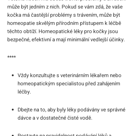
může být jedním z nich. Pokud se ‍vám‌ zdá, že vaše
kočka má častější ‌problémy s trávením,​ může ‍být‍
homeopatie skvělým přírodním⁢ přístupem k léčbě
těchto‍ obtíží. Homeopatické léky​ pro kočky ⁤jsou
‍bezpečné,⁣ efektivní ​a mají minimální ⁣vedlejší‌ účinky.
****
Vždy konzultujte ⁣s veterinárním lékařem ⁣nebo
‌homeopatickým specialistou před zahájením
⁢léčby.
Dbejte na ⁢to, aby ‍byly⁢ léky podávány ve správné
dávce a ​v dostatečné čisté⁤ vodě.
Postavte na ‌pravidelnost​ podávání léků⁢ a