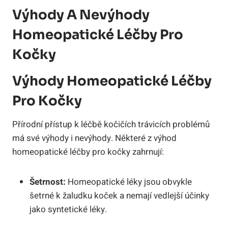
Výhody‌ A Nevýhody
‍homeopatické Léčby Pro
Kočky
Výhody Homeopatické Léčby
Pro ⁣kočky
Přírodní ‍přístup k léčbě kočičích trávicích⁢ problémů⁢
má ⁣své ⁤výhody i nevýhody. Některé z výhod
homeopatické léčby pro⁢ kočky zahrnují:
Šetrnost:
Homeopatické​ léky ‍jsou⁤ obvykle
šetrné⁢ k žaludku‍ koček a‌ nemají vedlejší účinky
jako‍ syntetické léky.