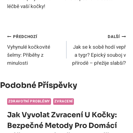
léčbě vaší kočky!
Navigace
PŘEDCHOZÍ
DALŠÍ
Vyhynulé kočkovité
Jak se k sobě hodí vepř
Pro
šelmy: Příběhy z
a tygr? Epický souboj v
Příspěvek
minulosti
přírodě – přežije slabší?
Podobné Příspěvky
ZDRAVOTNÍ PROBLÉMY
ZVRACENÍ
Jak Vyvolat Zvracení U Kočky:
Bezpečné Metody Pro Domácí