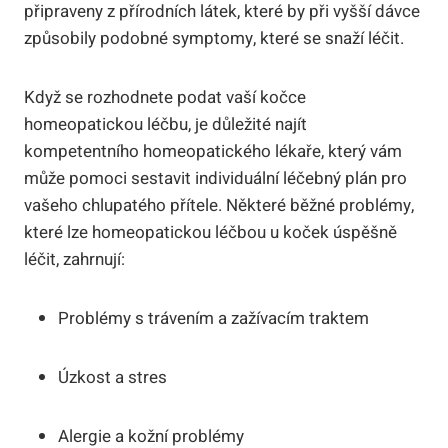
připraveny z přírodních ⁢látek, které by ⁢při vyšší dávce
způsobily podobné‌ symptomy,‌ které se snaží léčit.
Když se​ rozhodnete podat⁣ vaší kočce
homeopatickou léčbu, je ​důležité najít⁢
kompetentního homeopatického lékaře, který ​vám
může ⁣pomoci​ sestavit individuální léčebný ​plán ‌pro
vašeho chlupatého​ přítele. Některé běžné‌ problémy,
které lze homeopatickou léčbou u koček ⁢úspěšně
léčit,‌ zahrnují:
Problémy s⁢ trávením a zažívacím traktem
Úzkost a stres
Alergie a kožní problémy