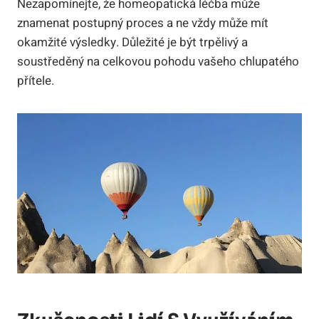
Nezapomínejte, že homeopatická léčba ⁤může
znamenat postupný ⁤proces a ne ⁣vždy může mít
okamžité výsledky. Důležité je být ⁢trpělivý a
soustředěný​ na ⁤celkovou pohodu vašeho chlupatého
přítele.