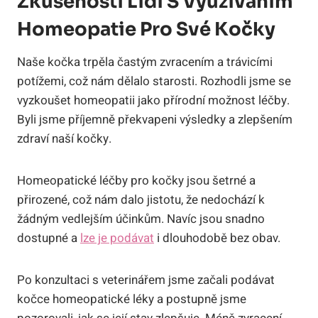
Zkušenosti Lidí ⁣s ‍využíváním
Homeopatie Pro Své Kočky
Naše kočka⁢ trpěla častým zvracením a trávicími
potížemi, což​ nám dělalo starosti. ​Rozhodli ‍jsme‍ se
vyzkoušet homeopatii jako přírodní možnost ⁢léčby.
Byli jsme příjemně​ překvapeni​ výsledky ⁤a zlepšením
zdraví naší ⁣kočky.
Homeopatické ‌léčby pro kočky jsou šetrné‌ a
přirozené, ⁤což nám dalo jistotu, že nedochází k⁣
žádným vedlejším účinkům. Navíc jsou snadno
dostupné a
lze je podávat
​ i dlouhodobě bez obav.
Po konzultaci s veterinářem jsme začali podávat
kočce homeopatické léky a postupně jsme