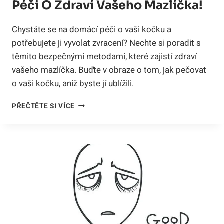
Péči O Zdraví Vašeho Mazlíčka!
Chystáte se na domácí péči o vaši kočku a
potřebujete ji vyvolat zvracení? Nechte si poradit s
těmito bezpečnými metodami, které zajistí zdraví
vašeho mazlíčka. Buďte v obraze o tom, jak pečovat
o vaši kočku, aniž byste jí ublížili.
JAK
PŘEČTĚTE SI VÍCE
VYVOLAT
ZVRACENÍ
U
KOČKY:
BEZPEČNÉ
METODY
PRO
DOMÁCÍ
PÉČI
O
ZDRAVÍ