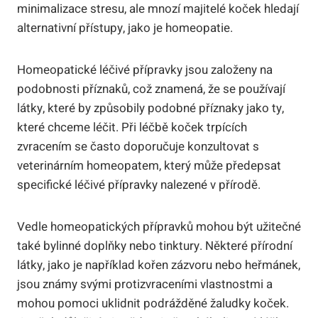
minimalizace‌ stresu, ale mnozí majitelé koček hledají‌
alternativní přístupy, ⁤jako ‌je homeopatie.
Homeopatické ‌léčivé přípravky jsou založeny na
podobnosti‍ příznaků, což znamená, že ⁤se⁤ používají‌
látky, které by⁣ způsobily podobné příznaky jako ty,
které chceme léčit. Při léčbě koček ​trpících
zvracením se často⁤ doporučuje ⁢konzultovat‌ s
veterinárním homeopatem, který ⁣může předepsat⁢
specifické léčivé⁣ přípravky⁤ nalezené ‌v‍ přírodě.
Vedle homeopatických přípravků‍ mohou⁢ být užitečné
také bylinné‍ doplňky ‍nebo⁣ tinktury. Některé přírodní
látky, jako je ‍například kořen ‍zázvoru nebo ‍heřmánek,
jsou známy‍ svými protizvraceními vlastnostmi a‌
mohou pomoci uklidnit podrážděné žaludky koček.