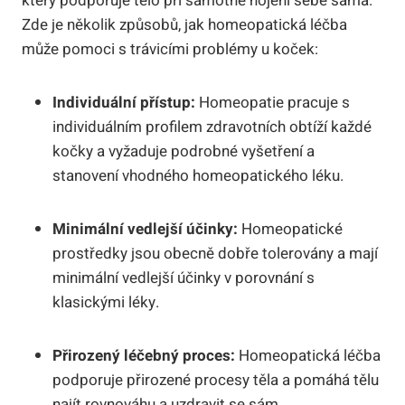
‍který podporuje tělo⁤ při ‌samotné hojení sebe sama.
Zde je několik způsobů,​ jak homeopatická léčba
může pomoci s⁢ trávicími⁢ problémy u koček:
Individuální přístup:
Homeopatie pracuje s⁢
individuálním profilem zdravotních obtíží každé
kočky ​a vyžaduje podrobné vyšetření ⁤a
stanovení vhodného homeopatického ⁣léku.
Minimální vedlejší účinky:
Homeopatické⁢
prostředky jsou obecně dobře ⁣tolerovány a mají
‌minimální vedlejší účinky​ v‌ porovnání s
klasickými léky.
Přirozený léčebný proces:
⁤Homeopatická léčba
podporuje přirozené procesy těla ‍a pomáhá tělu
najít rovnováhu a ‌uzdravit se ‌sám.