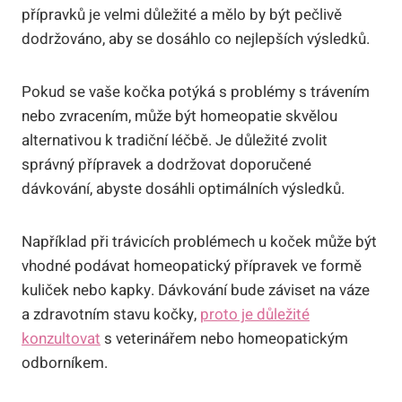
přípravků ⁣je ⁢velmi ⁢důležité a mělo by‍ být ‌pečlivě
dodržováno, aby se dosáhlo co nejlepších výsledků.
Pokud ‌se vaše⁢ kočka potýká s problémy s trávením
nebo zvracením, může být ‌homeopatie ⁣skvělou
alternativou k ‌tradiční léčbě.⁣ Je důležité‍ zvolit
správný přípravek a ⁢dodržovat ⁢doporučené
dávkování, abyste dosáhli⁣ optimálních⁣ výsledků.
Například při⁣ trávicích problémech u koček může být
⁢vhodné podávat homeopatický přípravek ⁢ve ⁣formě
⁢kuliček nebo kapky. Dávkování bude záviset‌ na ⁢váze
a zdravotním ⁤stavu kočky,
proto je důležité
konzultovat
s veterinářem nebo homeopatickým
odborníkem.