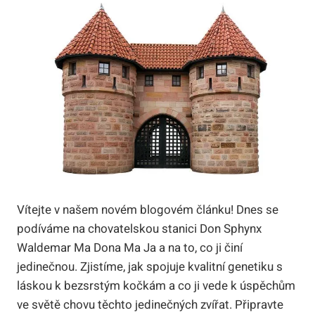
Vítejte v našem ⁤novém blogovém článku! Dnes se‍
podíváme na chovatelskou stanici Don Sphynx
Waldemar Ma Dona Ma ⁤Ja a⁤ na to, co ji ‌činí
jedinečnou. Zjistíme, jak spojuje‌ kvalitní⁢ genetiku s
láskou k ⁤bezsrstým kočkám a ‍co ji vede k úspěchům
ve světě chovu těchto‌ jedinečných ⁤zvířat. Připravte