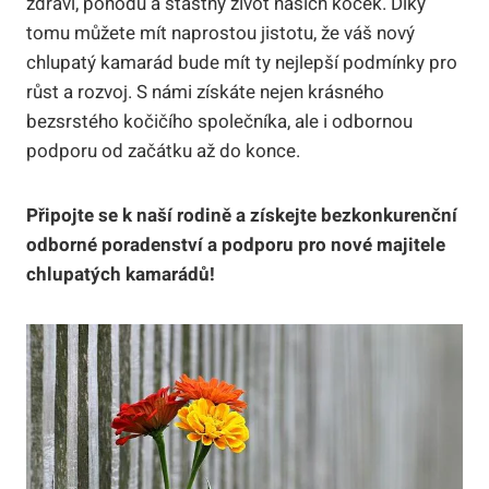
zdraví, pohodu a​ šťastný⁤ život našich koček. Díky
tomu můžete mít naprostou jistotu, že⁣ váš nový
chlupatý kamarád ⁣bude⁣ mít ty⁤ nejlepší⁢ podmínky pro
růst ⁤a ​rozvoj. S námi získáte nejen krásného
bezsrstého kočičího společníka,‌ ale i ​odbornou
podporu ‍od začátku až do konce.
Připojte⁤ se k ⁤naší rodině a získejte bezkonkurenční
odborné poradenství ⁤a podporu pro nové majitele
chlupatých kamarádů!