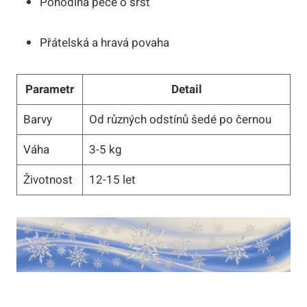
Pohodlná péče o srst
Přátelská⁤ a hravá povaha
Parametr
Detail
Barvy
Od různých odstínů šedé po ⁣černou
Váha
3-5 kg
Životnost
12-15 let