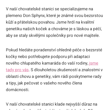
V naší chovatelské stanici se specializujeme na
plemeno Don⁣ Sphynx, které⁣ je známé svou bezsrstou
kůží a přátelskou povahou.⁢ Jsme‌ hrdí na kvalitní
genetiku​ našich koček‍ a chováme je s ⁣láskou a péčí,
aby se staly skvělými společníky pro​ nové majitele.
Pokud hledáte‍ poradenství ohledně péče o bezsrsté
kočky nebo potřebujete podporu při adaptaci
nového chlupatého kamaráda do vaší rodiny,
jsme
tady pro vás
. S dlouholetou zkušeností ‍a znalostmi v
oblasti chovu a genetiky, vám ‌rádi poskytneme rady
a tipy, jak pečovat o vašeho nového člena
⁣domácnosti.
V naší chovatelské⁣ stanici‌ klade nejvyšší důraz ⁢na