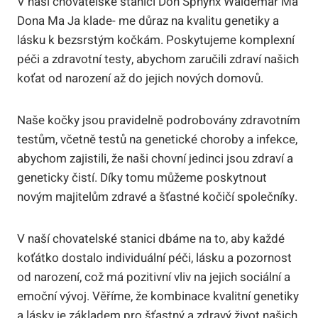
V naší chovatelské stanici Don Sphynx Waldemar Ma
Dona Ma Ja klade- ‍me důraz na⁢ kvalitu genetiky a
lásku k bezsrstým kočkám. Poskytujeme komplexní
péči a ⁣zdravotní testy, ⁣abychom zaručili zdraví našich
koťat ⁣od narození ‌až⁣ do⁣ jejich nových domovů.
Naše kočky jsou pravidelně podrobovány zdravotním⁣
testům, včetně testů na genetické⁣ choroby a infekce,‌
abychom zajistili, že naši ⁣chovní jedinci jsou zdraví‍ a
geneticky čistí. Díky tomu⁤ můžeme poskytnout
novým majitelům zdravé a šťastné kočičí společníky.
V naší chovatelské stanici‍ dbáme na⁢ to, aby každé
koťátko dostalo individuální péči,⁤ lásku a pozornost
od narození,⁤ což má pozitivní vliv na jejich sociální ⁢a
emoční⁤ vývoj. Věříme, že​ kombinace kvalitní genetiky⁢
a lásky je základem pro šťastný a zdravý život našich