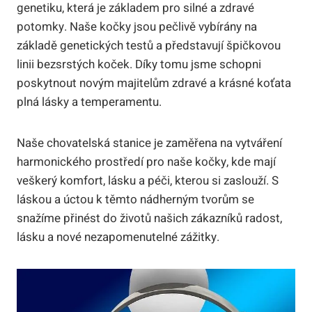
genetiku, která je ‍základem pro silné a zdravé
potomky. Naše kočky jsou ​pečlivě ‍vybírány na
základě genetických testů a ⁣představují špičkovou
linii bezsrstých koček. Díky tomu jsme schopni
poskytnout novým majitelům zdravé a krásné koťata
plná lásky a temperamentu.
Naše chovatelská stanice je zaměřena na vytváření
harmonického prostředí pro naše kočky,⁣ kde mají‍
veškerý ‍komfort, lásku a péči, kterou si zaslouží. S
láskou a ​úctou k těmto ​nádherným ‌tvorům se
snažíme přinést do životů ‌našich zákazníků radost,
lásku ⁣a ‍nové nezapomenutelné zážitky.