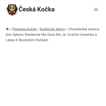
Přeskočit
Česká Kočka
na
obsah
/
Plemena Koček
/
Kočkovité šelmy
/
Chovatelská stanice
Don Sphynx Waldemar Ma Dona Ma Ja: Kvalitní Genetika a
Láska K Bezsrstým Kočkám