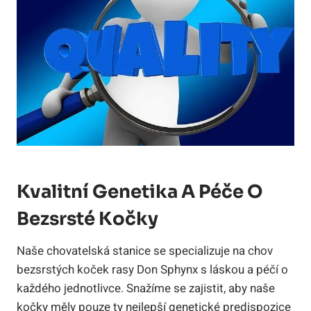
Kvalitní‌ Genetika A Péče‌ O
Bezsrsté Kočky
Naše ⁣chovatelská stanice se specializuje na chov
bezsrstých koček⁢ rasy Don Sphynx s láskou a péčí ⁤o
každého jednotlivce. Snažíme se zajistit, aby naše
kočky měly pouze ty‌ nejlepší⁢ genetické predispozice