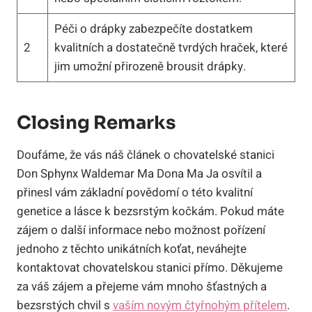
Péči o drápky zabezpečíte dostatkem
2
kvalitních a ⁢dostatečně tvrdých hraček, které
jim umožní přirozeně brousit drápky.
Closing Remarks
Doufáme, že vás⁤ náš⁤ článek o chovatelské stanici
Don Sphynx‍ Waldemar ‍Ma ​Dona Ma Ja osvítil a
přinesl vám základní povědomí o této kvalitní
genetice ​a lásce k​ bezsrstým kočkám. Pokud máte
zájem o další informace‌ nebo ‌možnost‍ pořízení
jednoho z těchto unikátních koťat, ‌neváhejte
kontaktovat chovatelskou ⁢stanici ⁤přímo. Děkujeme ​
za váš zájem a přejeme⁣ vám mnoho šťastných⁤ a
bezsrstých ​chvil s
vaším novým čtyřnohým přítelem
.