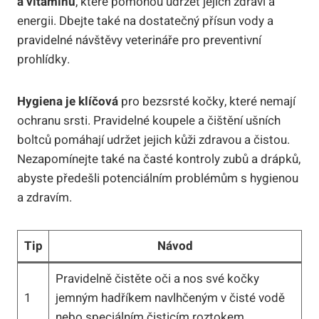
a vitamínů
, které ⁢pomohou udržet jejich zdraví a‍
energii. Dbejte také na dostatečný přísun vody a
pravidelné návštěvy veterináře ⁤pro preventivní
prohlídky.
Hygiena‍ je klíčová
pro bezsrsté kočky, které nemají
ochranu srsti. Pravidelné koupele a čištění ušních
boltců pomáhají udržet jejich kůži⁤ zdravou a čistou.
Nezapomínejte také na časté kontroly zubů a drápků,
abyste předešli potenciálním problémům s hygienou
a zdravím.
Tip
Návod
Pravidelně čistěte oči a nos své kočky
1
jemným hadříkem‍ navlhčeným v čisté vodě
nebo⁣ speciálním čisticím⁤ roztokem.