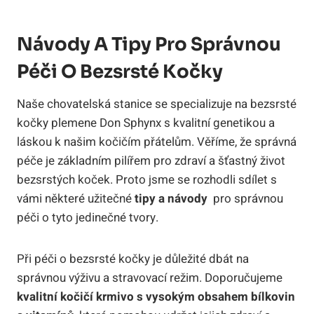
Návody A
Tipy Pro Správnou​
Péči
O⁢ Bezsrsté Kočky
Naše chovatelská stanice se⁤ specializuje na bezsrsté
kočky plemene Don Sphynx s kvalitní genetikou ⁣a
láskou k našim kočičím přátelům. Věříme, že správná
péče je ​základním pilířem pro ⁤zdraví a šťastný‌ život
‍bezsrstých ‍koček. Proto jsme se ‍rozhodli sdílet s
vámi některé užitečné
tipy a návody
⁣ pro správnou
péči o tyto jedinečné tvory.
Při péči o bezsrsté kočky je důležité dbát na
správnou ‌výživu a stravovací režim. Doporučujeme
kvalitní kočičí ⁤krmivo s vysokým obsahem bílkovin‍