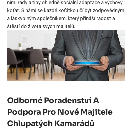
nimi rady a tipy ohledně sociální adaptace a výchovy
koťat. S námi se každé koťátko učí​ být ⁢zodpovědným
a láskyplným společníkem, který‌ přináší radost​ a
‌štěstí do ​života⁢ svých​ majitelů.
Odborné Poradenství⁣ A
Podpora Pro Nové Majitele
Chlupatých Kamarádů