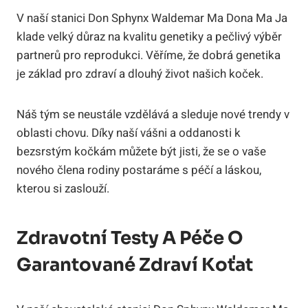
V naší ​stanici Don Sphynx Waldemar Ma Dona Ma Ja
klade⁢ velký⁤ důraz na kvalitu genetiky a pečlivý výběr
‍partnerů pro​ reprodukci. Věříme,⁤ že dobrá genetika
je ​základ pro ⁤zdraví a dlouhý život našich koček.
Náš tým se neustále vzdělává a sleduje nové ‍trendy v
oblasti chovu. Díky naší vášni a oddanosti k
⁤bezsrstým kočkám můžete být ‍jisti, že se o ‌vaše ​
nového člena rodiny postaráme s péčí a láskou,
kterou si⁢ zaslouží.
Zdravotní Testy A Péče O‌
Garantované Zdraví Koťat