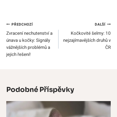
Navigace
PŘEDCHOZÍ
DALŠÍ
Zvracení nechutenství a
Kočkovité šelmy: 10
Pro
únava u kočky: Signály
nejzajímavějších druhů v
Příspěvek
vážnějších problémů a
ČR
jejich řešení!
Podobné Příspěvky