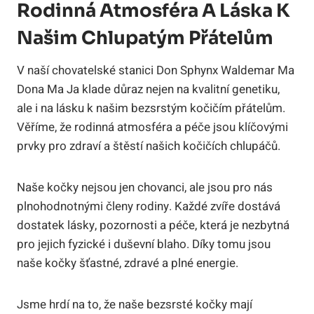
Rodinná Atmosféra A Láska K
Našim Chlupatým Přátelům
V naší chovatelské ⁣stanici​ Don Sphynx Waldemar Ma
Dona Ma Ja klade důraz nejen na ‌kvalitní genetiku,
ale ‌i na lásku k našim bezsrstým kočičím přátelům.
Věříme, že rodinná‌ atmosféra a péče jsou‌ klíčovými
prvky pro zdraví a štěstí našich⁢ kočičích ⁤chlupáčů.
Naše kočky nejsou ⁤jen chovanci, ale‌ jsou pro⁤ nás
plnohodnotnými členy rodiny. Každé zvíře dostává
dostatek‌ lásky, pozornosti a péče, která je nezbytná
pro jejich fyzické i duševní⁤ blaho.‌ Díky tomu jsou
naše kočky šťastné, zdravé a plné ‌energie.
Jsme hrdí na to, že naše bezsrsté⁢ kočky mají