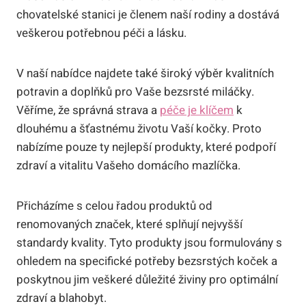
chovatelské stanici ⁢je členem naší rodiny a dostává​
veškerou potřebnou péči ‍a lásku.
V naší nabídce najdete také široký výběr kvalitních
potravin a doplňků pro Vaše bezsrsté miláčky.
Věříme, že‍ správná strava a
péče je klíčem
k
‌dlouhému a šťastnému‍ životu ⁤Vaší kočky. Proto
nabízíme pouze ty​ nejlepší produkty, které podpoří
zdraví a⁢ vitalitu Vašeho domácího mazlíčka.
Přicházíme s celou řadou‍ produktů od
renomovaných značek, které splňují‌ nejvyšší
standardy kvality. Tyto ⁣produkty jsou formulovány​ s
ohledem na ⁢specifické potřeby bezsrstých koček​ a
poskytnou jim veškeré důležité živiny⁣ pro⁢ optimální
‍zdraví a blahobyt.