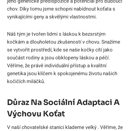
jeho genetické ​predispozice a‌ potenciál pro budoucí​
chov. Díky tomu jsme schopni nabídnout koťata s
vynikajícími ⁤geny ⁤a skvělými vlastnostmi.
Náš tým je tvořen lidmi s láskou ⁤k ​bezsrstým
kočkám a ⁤dlouholetou zkušeností v chovu. Snažíme
se ‌vytvořit prostředí, kde se naše kočky cítí‌ jako
součást rodiny a jsou ⁣obklopeny láskou a péčí.
Věříme, že právě ​individuální ‌přístup a kvalitní
genetika jsou klíčem ⁤k spokojenému životu našich
kočičích miláčků.
Důraz Na Sociální Adaptaci A
Výchovu Koťat
V naší chovatelské‍ stanici klademe velký . Věříme, že