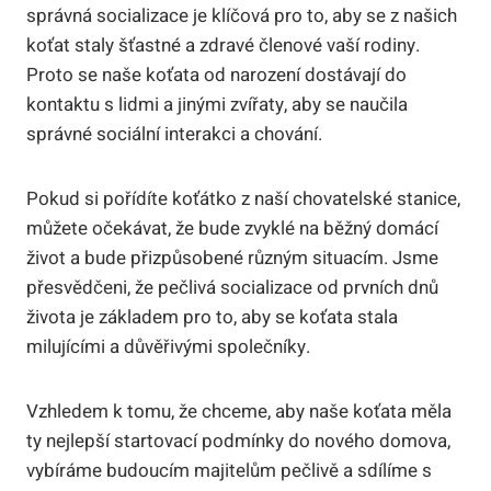
správná socializace je⁣ klíčová pro to, aby se z‌ našich
koťat staly šťastné ‌a zdravé členové vaší ⁤rodiny.
Proto se naše koťata od narození dostávají⁣ do
kontaktu s lidmi a jinými zvířaty,⁢ aby se naučila‌
správné sociální interakci a chování.
Pokud si pořídíte koťátko z naší chovatelské stanice,
můžete ‍očekávat, že bude zvyklé na běžný domácí
život a ⁢bude⁤ přizpůsobené různým situacím. Jsme
přesvědčeni, že pečlivá socializace od prvních dnů
života je základem pro​ to, aby se koťata​ stala
milujícími a ‌důvěřivými společníky.
Vzhledem k tomu, že‍ chceme, aby naše koťata‌ měla
ty‍ nejlepší startovací​ podmínky​ do nového domova,
vybíráme⁢ budoucím majitelům pečlivě a sdílíme s