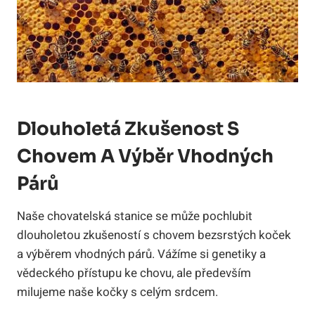
Dlouholetá Zkušenost S
Chovem A Výběr Vhodných
‍párů
Naše​ chovatelská stanice se může pochlubit
dlouholetou ‌zkušeností s ⁣chovem bezsrstých ⁢koček
a výběrem⁢ vhodných párů. ​Vážíme si ⁣genetiky a
vědeckého přístupu ‍ke chovu, ale především
milujeme naše ⁤kočky ​s celým srdcem.