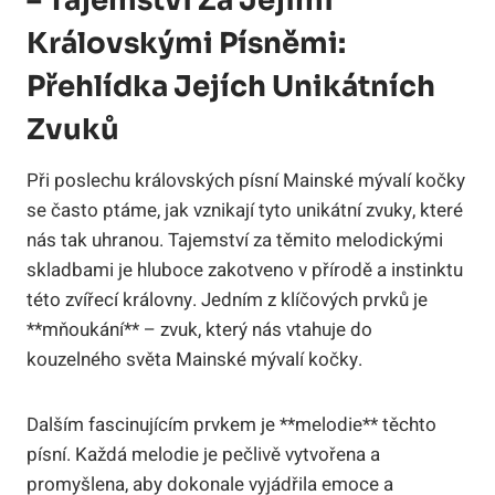
– Tajemství Za Jejími
Královskými Písněmi:
Přehlídka Jejích Unikátních
Zvuků
Při poslechu královských písní Mainské mývalí kočky
se často ptáme, jak vznikají tyto unikátní zvuky, které
nás tak uhranou. Tajemství za těmito melodickými
skladbami je hluboce zakotveno v přírodě a instinktu
této zvířecí královny. Jedním z klíčových prvků je
**mňoukání** – zvuk, který nás vtahuje do
kouzelného světa Mainské mývalí kočky.
Dalším fascinujícím prvkem je **melodie** těchto
písní. Každá melodie je pečlivě vytvořena a
promyšlena, aby dokonale vyjádřila emoce a