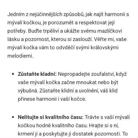
Jedním z nejúčinnějších způsobů, jak najít harmonii s
mývalí kočkou, je porozumět a respektovat její
potřeby. Buďte trpěliví a ukážte svému mazlíčkovi
lásku a pozornost, kterou si zaslouží. Věřte mi, vaše
mývalí kočka vám to odvděčí svými královskými
melodiemi.
Zůstaňte kladní:
Nepropadejte zoufalství, když
vaše mývalí kočka začne mnoukat nebo být
výbušná. Zůstaňte klidní a uvolnění, váš klid
přinese harmonii i vaší kočce.
Nelitujte si kvalitního času:
Trávte s vaší mývalí
kočkou hodně kvalitního času. Hrajte si s ní,
krmení ji a poskytujte ji dostatek pozornosti. To