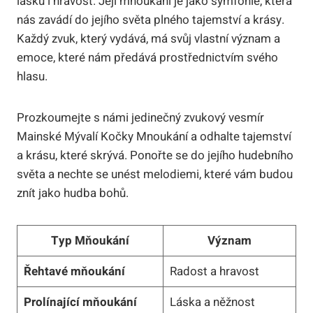
lásku i hravost. Její mňoukání je jako symfonie, která
nás zavádí do jejího světa plného tajemství a krásy.
Každý zvuk, který vydává, má svůj vlastní význam a
emoce, které nám předává prostřednictvím svého
hlasu.
Prozkoumejte s námi jedinečný zvukový vesmír
Mainské Mývalí Kočky Mnoukání a odhalte tajemství
a krásu, které skrývá. Ponořte se do jejího hudebního
světa a nechte se unést melodiemi, které vám budou
znít jako hudba bohů.
Typ Mňoukání
Význam
Řehtavé mňoukání
Radost a hravost
Prolínající mňoukání
Láska a něžnost