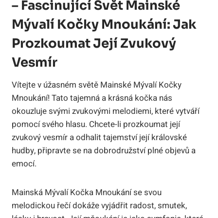
– Fascinující Svět Mainské
Mývalí Kočky Mnoukání: Jak
Prozkoumat Její Zvukový
Vesmír
Vítejte v úžasném světě Mainské Mývalí Kočky
Mnoukání! Tato tajemná a krásná kočka nás
okouzluje svými zvukovými melodiemi, které vytváří
pomocí svého hlasu. Chcete-li prozkoumat její
zvukový vesmír a odhalit tajemství její královské
hudby, připravte se na dobrodružství plné objevů a
emocí.
Mainská Mývalí Kočka Mnoukání se svou
melodickou řečí dokáže vyjádřit radost, smutek,