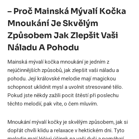
– Proč Mainská Mývalí Kočka
Mnoukání Je Skvělým
Způsobem Jak Zlepšit Vaši
Náladu A Pohodu
Mainská mývalí kočka mnoukání je jedním z
nejúčinnějších způsobů, jak zlepšit vaši náladu a
pohodu. Její královské melodie mají magickou
schopnost uklidnit mysl a uvolnit stresované tělo.
Pokud jste někdy zažili pocit štěstí při poslechu
těchto melodií, pak víte, o čem mluvím.
Mnoukání mývalí kočky je skvělým způsobem, jak si
dopřát chvíli klidu a relaxace v hektickém dni. Tyto
melodie mají léčivý účinek na vaši duši a pomáhají