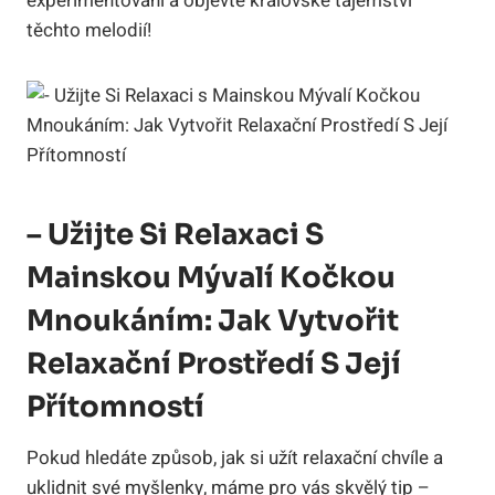
experimentování a objevte královské tajemství
těchto melodií!
– Užijte Si Relaxaci S
Mainskou Mývalí Kočkou
Mnoukáním: Jak Vytvořit
Relaxační Prostředí S Její
Přítomností
Pokud hledáte způsob, jak si užít relaxační chvíle a
uklidnit své myšlenky, máme pro vás skvělý tip –