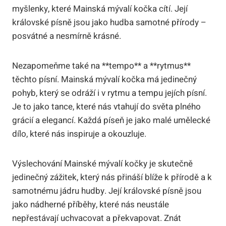
myšlenky, které Mainská mývalí kočka cítí. Její
královské písně jsou jako hudba samotné přírody –
posvátné a nesmírně krásné.
Nezapomeňme také na **tempo** a **rytmus**
těchto písní. Mainská mývalí kočka má jedinečný
pohyb, který se odráží i v rytmu a tempu jejích písní.
Je to jako tance, které nás vtahují do světa plného
grácií a elegancí. Každá píseň je jako malé umělecké
dílo, které nás inspiruje a okouzluje.
Výslechování Mainské mývalí kočky je skutečně
jedinečný zážitek, který nás přináší blíže k přírodě a k
samotnému jádru hudby. Její královské písně jsou
jako nádherné příběhy, které nás neustále
nepřestávají uchvacovat a překvapovat. Znát