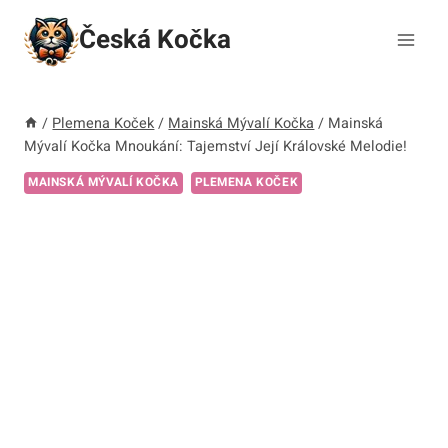
Přeskočit
Česká Kočka
na
obsah
/
Plemena Koček
/
Mainská Mývalí Kočka
/
Mainská
Mývalí Kočka Mnoukání: Tajemství Její Královské Melodie!
MAINSKÁ MÝVALÍ KOČKA
PLEMENA KOČEK