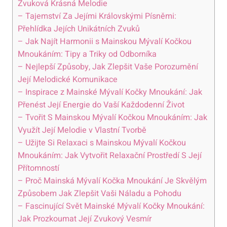
Zvuková Krásná Melodie
– Tajemství Za Jejími Královskými Písněmi:
Přehlídka Jejích Unikátních Zvuků
– Jak Najít Harmonii s Mainskou Mývalí Kočkou
Mnoukáním: Tipy a Triky od Odborníka
– Nejlepší Způsoby, Jak Zlepšit Vaše Porozumění
Její Melodické Komunikace
– Inspirace z Mainské Mývalí Kočky Mnoukání: Jak
Přenést Její Energie do Vaší Každodenní Život
– Tvořit S Mainskou Mývalí Kočkou Mnoukáním: Jak
Využít Její Melodie v Vlastní Tvorbě
– Užijte Si Relaxaci s Mainskou Mývalí Kočkou
Mnoukáním: Jak Vytvořit Relaxační Prostředí S Její
Přítomností
– Proč Mainská Mývalí Kočka Mnoukání Je Skvělým
Způsobem Jak Zlepšit Vaši Náladu a Pohodu
– Fascinující Svět Mainské Mývalí Kočky Mnoukání:
Jak Prozkoumat Její Zvukový Vesmír