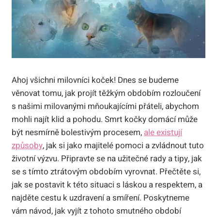
Ahoj všichni milovníci koček! Dnes se budeme
věnovat tomu, jak projít těžkým obdobím rozloučení
s našimi milovanými mňoukajícími přáteli, abychom
mohli najít klid a pohodu. Smrt kočky domácí může
být nesmírně bolestivým procesem,
ale existují
způsoby
, jak si jako majitelé pomoci a zvládnout tuto
životní výzvu. Připravte se na užitečné rady a tipy, jak
se s tímto ztrátovým obdobím vyrovnat. Přečtěte si,
jak se postavit k této situaci s láskou a respektem, a
najděte cestu k uzdravení a smíření. Poskytneme
vám návod, jak vyjít z tohoto smutného období