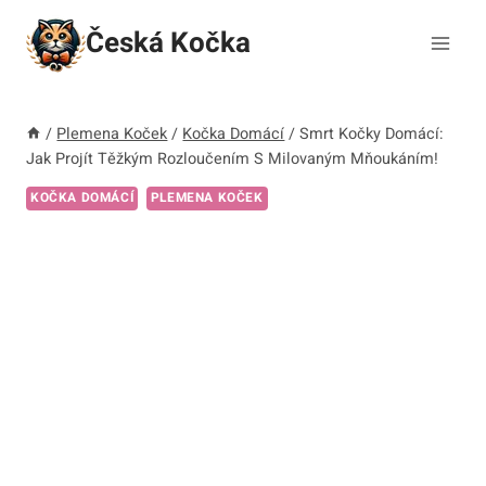
Přeskočit
Česká Kočka
na
obsah
/
Plemena Koček
/
Kočka Domácí
/
Smrt Kočky Domácí:
Jak Projít Těžkým Rozloučením S Milovaným Mňoukáním!
KOČKA DOMÁCÍ
PLEMENA KOČEK