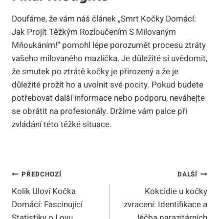
Doufáme, že vám náš článek „Smrt Kočky Domácí:
Jak Projít Těžkým Rozloučením S Milovaným
Mňoukáním!“ pomohl lépe porozumět procesu ztráty
vašeho milovaného mazlíčka. Je důležité si uvědomit,
že smutek po ztrátě kočky je přirozený a že je
důležité prožít ho a uvolnit své pocity. Pokud budete
potřebovat další informace nebo podporu, neváhejte
se obrátit na profesionály. Držíme vám palce při
zvládání této těžké situace.
Navigace
PŘEDCHOZÍ
DALŠÍ
Kolik Uloví Kočka
Kokcidie u kočky
Pro
Domácí: Fascinující
zvracení: Identifikace a
Příspěvek
Statistiky o Lovu
léčba parazitárních