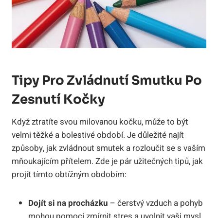
Tipy Pro Zvládnutí Smutku Po
Zesnutí Kočky
Když ztratíte svou milovanou kočku, může to být
velmi těžké a bolestivé období. Je důležité najít
způsoby, jak zvládnout smutek a rozloučit se s vaším
mňoukajícím přítelem. Zde je pár užitečných tipů, jak
projít tímto obtížným obdobím:
Dojít si na procházku
– čerstvý vzduch a pohyb
mohou pomoci zmírnit stres a uvolnit vaši mysl.