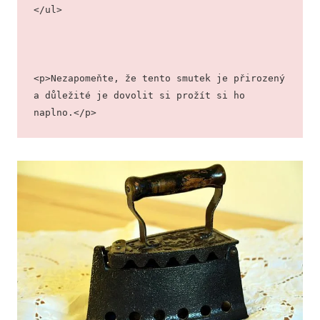
</ul>
<p>Nezapomeňte, že tento smutek je přirozený 
a důležité je dovolit si prožít si ho 
naplno.</p>