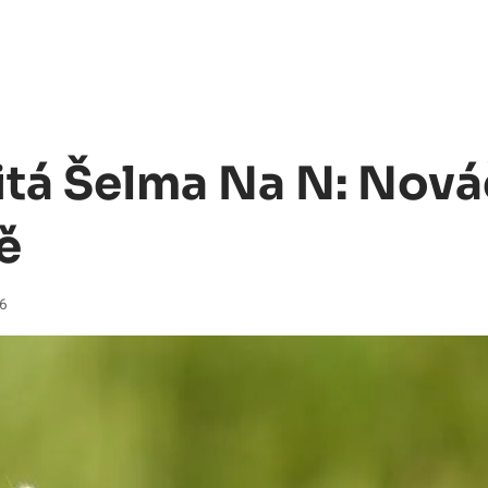
tá Šelma Na N: Nová
ě
26