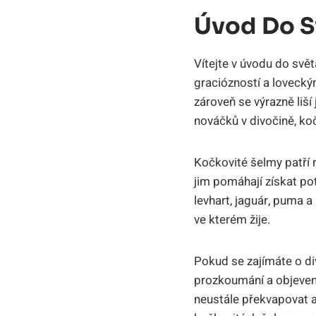
Úvod Do S
Vítejte v úvodu do svět
graciózností a lovecký
zároveň se výrazně liš
nováčků v divočině, ko
Kočkovité šelmy patří m
jim pomáhají získat pot
levhart, jaguár, puma a
ve kterém žije.
Pokud se zajímáte o di
prozkoumání a objevení
neustále překvapovat a 