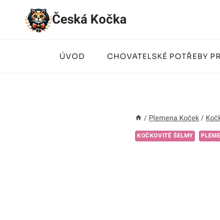
Přeskočit
Česká Kočka
na
obsah
ÚVOD
CHOVATELSKÉ POTŘEBY P
/
Plemena Koček
/
Kočk
KOČKOVITÉ ŠELMY
PLEM