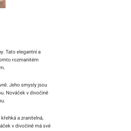
y. Tato elegantní a
v tomto rozmanitém
em.
ivně. Jeho smysly jsou
ou. Nováček v divočině
mu.
křehká a zranitelná,
váček v divočině má své