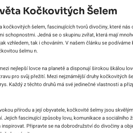
věta Kočkovitých Šelem
a kočkovitých šelem, fascinujících tvorů divočiny, které nás
mi schopnostmi. Jedná se o skupinu zvířat, která mají mnoh
í jak vzhledem, tak i chováním. V našem článku se podíváme 
čkovitou šelmu n.
ezi nejlepší lovce na planetě a disponují širokou škálou lov
ravu pro svůj přežití. Mezi nejznámější druhy kočkovitých šel
 rys. Každý z těchto druhů má své jedinečné vlastnosti a při
vokou přírodu a její obyvatele, kočkovité šelmy jsou skvěl
. Jejich fascinující způsoby lovu, komunikace a sociálního
inspirovat. Připravte se na dobrodružství do divočiny a obj