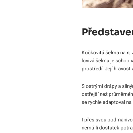
Představe
Kočkovitá šelma na n, 
lovivá šelma je schopná
prostředí. Její hravost
S ostrými drápy a silný
ostřejší než průměrnéh
se rychle adaptoval na
I přes svou podmanivou
nemá-li dostatek potra