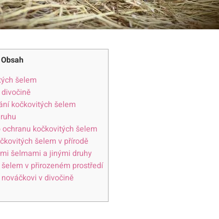
Obsah
tých šelem
 divočině
vání kočkovitých šelem
druhu
o ochranu kočkovitých šelem
čkovitých šelem v přírodě
ými šelmami a jinými druhy
 šelem v přirozeném prostředí
nováčkovi v divočině