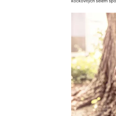
kočkovitých šelem spo