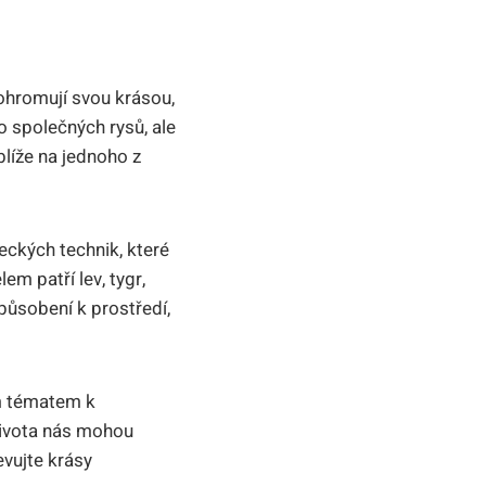
 ohromují svou krásou,
o společných rysů, ale
blíže na jednoho z
eckých technik, které
em patří lev, tygr,
způsobení k prostředí,
ým tématem k
 života nás mohou
evujte krásy