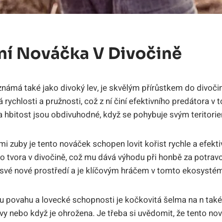
ní Nováčka V Divočině
známá také jako divoký lev, je skvělým přírůstkem do divočin
 rychlosti a pružnosti, což z ní činí efektivního predátora 
 a hbitost jsou obdivuhodné, když se pohybuje svým teritori
mi zuby je tento nováček schopen lovit kořist rychle a efekt
o tvora v divočině, což mu dává výhodu při honbě za potrav
 své nové prostředí a je klíčovým hráčem v tomto ekosysté
 povahu a lovecké schopnosti je kočkovitá šelma na n také 
vy nebo když je ohrožena. Je třeba si uvědomit, že tento no