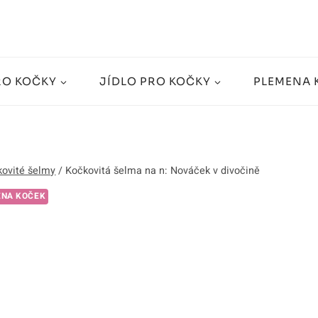
RO KOČKY
JÍDLO PRO KOČKY
PLEMENA 
ovité šelmy
/
Kočkovitá šelma na n: Nováček v divočině
ENA KOČEK