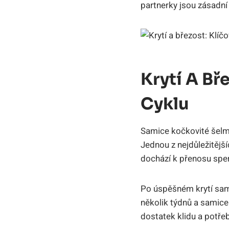
partnerky jsou zásadn
Krytí A Bř
Cyklu
Samice kočkovité šelmy 
Jednou z nejdůležitější
dochází k přenosu sper
Po úspěšném krytí sam
několik týdnů a samice
dostatek klidu a potře