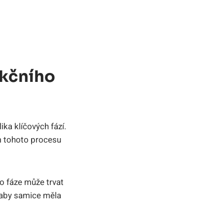
ukčního
ika klíčových fází.
m tohoto procesu
ato fáze může trvat
, aby samice měla