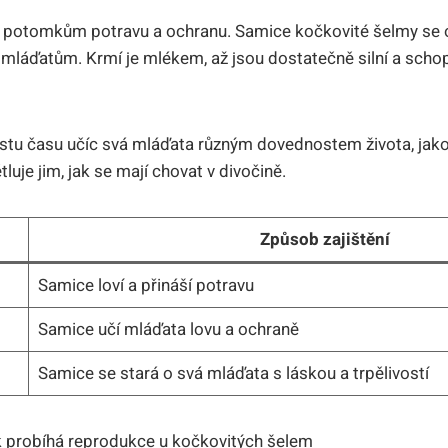
tit potomkům potravu a ochranu. Samice kočkovité šelmy se o
 mláďatům. Krmí je mlékem, až jsou dostatečně silní a schop
stu času učíc svá mláďata různým dovednostem života, jako 
tluje jim, jak se mají chovat v divočině.
Způsob zajištění
Samice loví a přináší potravu
Samice učí mláďata lovu a ochraně
Samice se stará o svá mláďata s láskou a trpělivostí