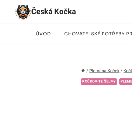
Přeskočit
Česká Kočka
na
obsah
ÚVOD
CHOVATELSKÉ POTŘEBY P
/
Plemena Koček
/
Kočk
KOČKOVITÉ ŠELMY
PLEM