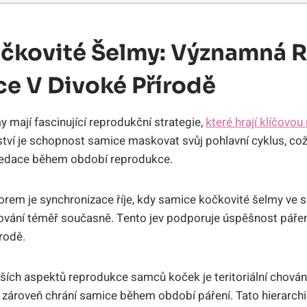
čkovité Šelmy: Významná R
e V Divoké Přírodě
 mají fascinující reprodukční strategie,
které hrají klíčovou 
tví je schopnost samice maskovat svůj pohlavní cyklus, co
predace během období reprodukce.
rem je synchronizace říje, kdy samice kočkovité šelmy ve 
ování téměř současně. Tento jev podporuje úspěšnost pářen
rodě.
ích aspektů reprodukce samců koček je teritoriální chování,
zároveň chrání samice během období páření. Tato hierarchi