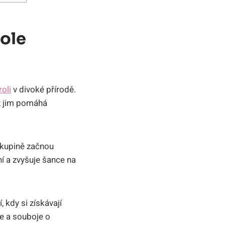
ole
roli
v divoké přírodě.
ž jim pomáhá
skupině začnou
í a zvyšuje šance na
 kdy si získávají
e a souboje o