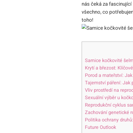
nás čeká za fascinující
všechno, co potřebuje
toho!
Samice kočkovité šelm
Krytí a březost: Klíčov
Porod a mateřství: Jak
Tajemství páření: Jak
Vliv prostředí na rep
Sexuální výběr u kočko
Reprodukční cyklus s
Zachování genetické ro
Politika ochrany druhů
Future Outlook