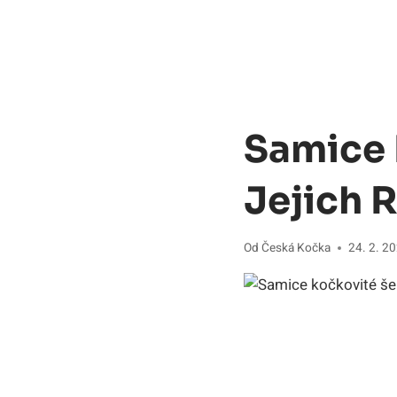
Samice 
Jejich 
Od
Česká Kočka
24. 2. 2