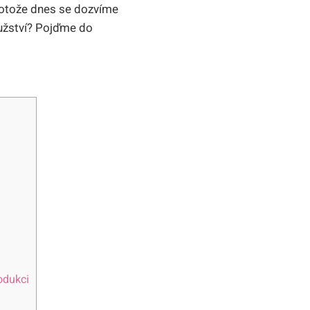
 protože dnes se dozvíme
užství? Pojďme do
odukci