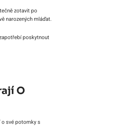
tečně zotavit po
nově narozených mláďat.
 zapotřebí poskytnout
ají O
í o své potomky s