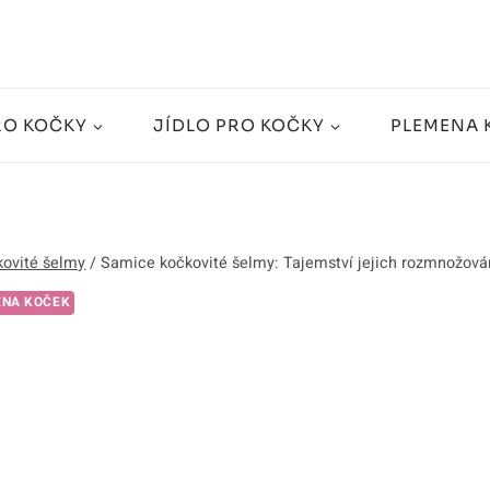
RO KOČKY
JÍDLO PRO KOČKY
PLEMENA 
ovité šelmy
/
Samice kočkovité šelmy: Tajemství jejich rozmnožová
ENA KOČEK