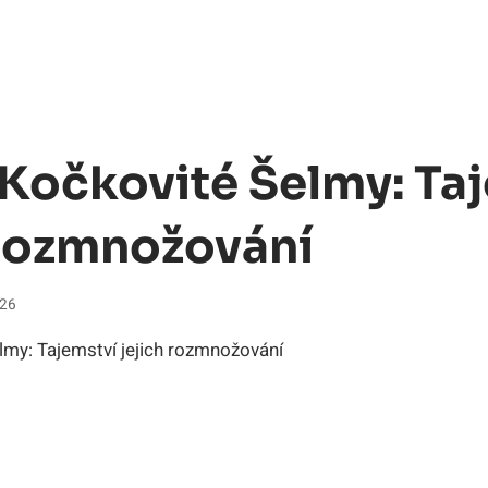
Kočkovité Šelmy: Ta
Rozmnožování
026