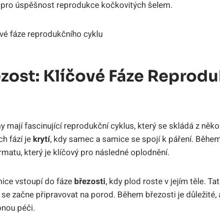
í pro úspěšnost reprodukce kočkovitých šelem.
ezost: Klíčové Fáze Reprod
mají fascinující reprodukční cyklus, který se skládá z někol
ch fází je
krytí
, kdy samec a samice se spojí k páření. Běhe
matu, který je klíčový pro následné oplodnění.
ice vstoupí do fáze
březosti
, kdy plod roste v jejím těle. T
 se začne připravovat na porod. Během březosti je důležité
bnou péči.