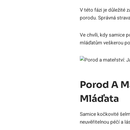
V této fázi je důležité 
porodu. Správná strava 
Ve chvíli, kdy samice 
mláďatům veškerou potř
Porod A Ma
Mláďata
Samice kočkovité šelmy
neuvěřitelnou péčí a l