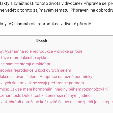
 fakty a zvláštnosti tohoto života v divočině? Připravte se,
me vědět o tomto zajímavém tématu. Připraveni na dobrodr
Obsah
y: Významná role reprodukce v divoké přírodě
é fáze reprodukčního cyklu
 se samice starají o mláďata
 probíhá reprodukce u kočkovitých šelem
rodukční chování šelem: Adaptace na různé podmínky
vitých šelem: Jak se vyvíjí preference partnera
amice: Jak se mění hormonální hladiny během rozmnožování
zmanitosti: Důležitost křížení mezi různými jedinci
: Jak chránit ohrožené kočkovité šelmy a zabezpečit jejich repr