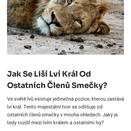
Jak Se Liší Lví Král Od
Ostatních Členů Smečky?
Ve světě lvů existuje jedinečná pozice, kterou zastává
lví král. Tento majestátní tvor se odlišuje od
ostatních členů smečky v mnoha ohledech. Jaký je
tedy rozdíl mezi lvím králem a ostatními lvy?