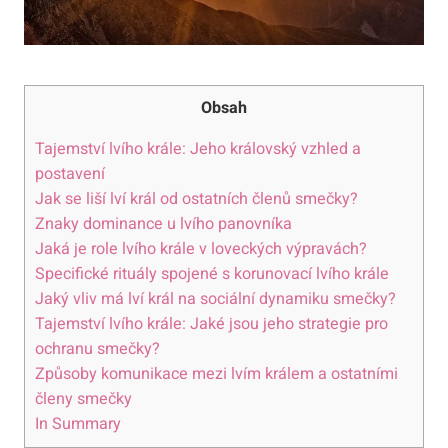
Obsah
Tajemství lvího krále: Jeho královský vzhled a
postavení
Jak se liší lví král od ostatních členů smečky?
Znaky dominance u lvího panovníka
Jaká je role lvího krále v loveckých výpravách?
Specifické rituály spojené s korunovací lvího krále
Jaký vliv má lví král na sociální dynamiku smečky?
Tajemství lvího krále: Jaké jsou jeho strategie pro
ochranu smečky?
Způsoby komunikace mezi lvím králem a ostatními
členy smečky
In Summary