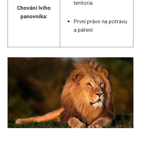
teritoria
Chování lvího
panovníka:
První právo na potravu
a páření