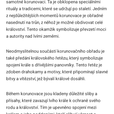
samotné korunovaci. Ta je obklopena speciálními
rituály a tradicemi, které se udržují po staletí. Jedním
z nejdůležitějších momentů korunovace je obřadné
nasednutí na trůn, z něhož je možné obdivovat celé
království. Tento okamžik symbolizuje převzetí moci
a autority nad lvími zeměmi.
Neodmyslitelnou součástí korunovačního obřadu je
také předání královského řetězu, který symbolizuje
spojení krále s dřívějšími panovníky. Tento řetěz je
zdoben drahokamy a motivy, které připomínají slavné
bitvy a vítězství, jež bývalí králové dosáhli.
Během korunovace jsou kladeny důležité sliby a
přísahy, které zavazují lvího krále k ochraně svého
rodu a království. Tím je upevněno spojení mezi