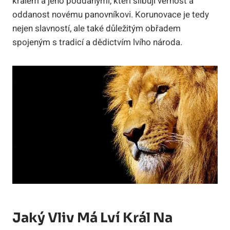
králem a jeho poddanými, kteří slibují věrnost a
oddanost novému panovníkovi. Korunovace je tedy
nejen slavností, ale také důležitým obřadem
spojeným s tradicí a dědictvím lvího národa.
Jaký Vliv Má Lví Král Na