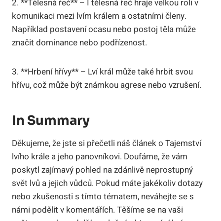
2. **Tělesná řeč** – I tělesná řeč hraje velkou roli v
komunikaci mezi lvím králem a ostatními členy.
Například postavení ocasu nebo postoj těla může
značit dominance nebo podřízenost.
3. **Hrbení hřívy** – Lví král může také hrbit svou
hřívu, což může být známkou agrese nebo vzrušení.
In Summary
Děkujeme, že jste si přečetli náš článek o Tajemství
lvího krále a jeho panovníkovi. Doufáme, že vám
poskytl zajímavý pohled na zdánlivě neprostupný
svět lvů a jejich vůdců. Pokud máte jakékoliv dotazy
nebo zkušenosti s tímto tématem, neváhejte se s
námi podělit v komentářích. Těšíme se na vaši