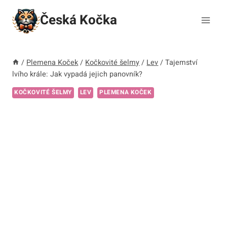
Přeskočit
Česká Kočka
na
obsah
/
Plemena Koček
/
Kočkovité šelmy
/
Lev
/
Tajemství
lvího krále: Jak vypadá jejich panovník?
KOČKOVITÉ ŠELMY
LEV
PLEMENA KOČEK