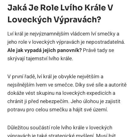
Jaká Je Role Lvího Krále V
Loveckých Výpravách?
Lví král je nejvýznamnějším vládcem lví smečky a
jeho role v loveckých výpravách je nepostradatelná.
Ale jak vypadá jejich panovník?
Právě tady se
skrývají tajemství lvího krále.
V první řadě, lví král je obvykle největším a
nejsilnějším lvem ve smečce. Díky své síle a autoritě
dokáže vést skupinu na loveckých expedicích a
chránit ji před nebezpečím. Jeho úlohou je zajistit
potravu pro celou smečku a hájit své území.
Důležitou součástí role lvího krále v loveckých
výpravách je také strategické myšlení. Musí být