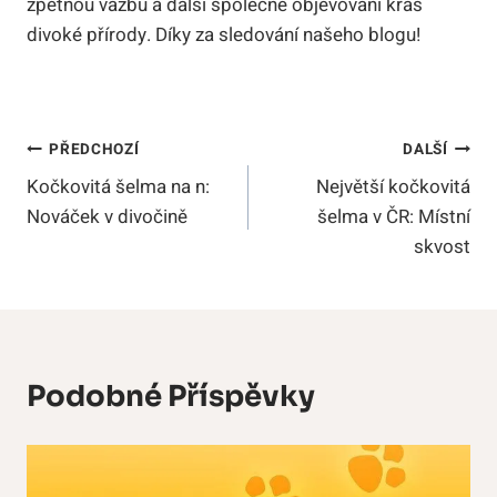
zpětnou vazbu a další společné objevování krás
divoké přírody. Díky za sledování našeho blogu!
Navigace
PŘEDCHOZÍ
DALŠÍ
Kočkovitá šelma na n:
Největší kočkovitá
Pro
Nováček v divočině
šelma v ČR: Místní
Příspěvek
skvost
Podobné Příspěvky