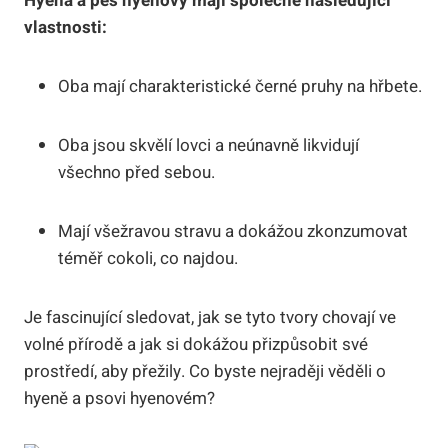
Hyena a pes hyenový mají společné následující
vlastnosti:
Oba mají charakteristické černé pruhy na hřbete.
Oba jsou skvělí lovci a neúnavně likvidují
všechno před sebou.
Mají všežravou stravu a dokážou zkonzumovat
téměř cokoli, co najdou.
Je fascinující sledovat, jak se tyto tvory chovají ve
volné přírodě a jak si dokážou přizpůsobit své
prostředí, aby přežily. Co byste nejraději věděli o
hyeně a psovi hyenovém?