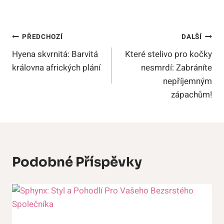
Navigace
PŘEDCHOZÍ
DALŠÍ
Hyena skvrnitá: Barvitá
Které stelivo pro kočky
Pro
královna afrických plání
nesmrdí: Zabráníte
Příspěvek
nepříjemným
zápachům!
Podobné Příspěvky