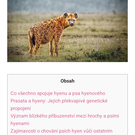
Obsah
Co všechno spojuje hyenu a psa hyenového
Prasata a hyeny: Jejich překvapivé genetické
propojení
Význam blízkého příbuzenství mezi hrochy a psími
hyenami
Zajímavosti o chování psích hyen vůči ostatním