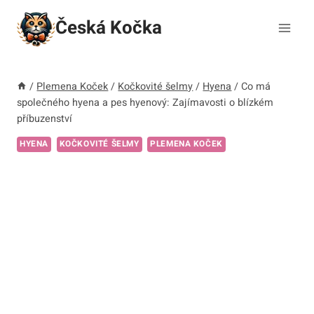
Přeskočit
Česká Kočka
na
obsah
/
Plemena Koček
/
Kočkovité šelmy
/
Hyena
/
Co má
společného hyena a pes hyenový: Zajímavosti o blízkém
příbuzenství
HYENA
KOČKOVITÉ ŠELMY
PLEMENA KOČEK