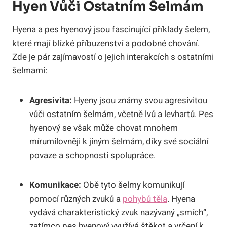
Hyen Vůči Ostatním Šelmám
Hyena a pes hyenový jsou fascinující příklady šelem,
které mají blízké příbuzenství a podobné chování.
Zde je pár zajímavostí o jejich interakcích s ostatními
šelmami:
Agresivita:
Hyeny jsou známy svou agresivitou
vůči ostatním šelmám, včetně lvů a levhartů. Pes
hyenový se však může chovat mnohem
mírumilovněji k jiným šelmám, díky své sociální
povaze a schopnosti spolupráce.
Komunikace:
Obě tyto šelmy komunikují
pomocí různých zvuků a
pohybů těla
. Hyena
vydává charakteristický zvuk nazývaný „smích“,
zatímco pes hyenový využívá štěkot a vrčení k