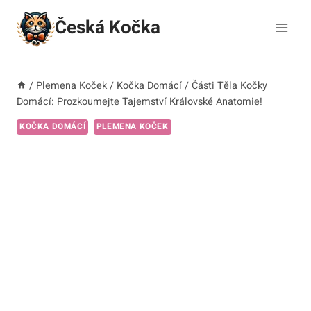
Přeskočit
Česká Kočka
na
obsah
/
Plemena Koček
/
Kočka Domácí
/
Části Těla Kočky
Domácí: Prozkoumejte Tajemství Královské Anatomie!
KOČKA DOMÁCÍ
PLEMENA KOČEK