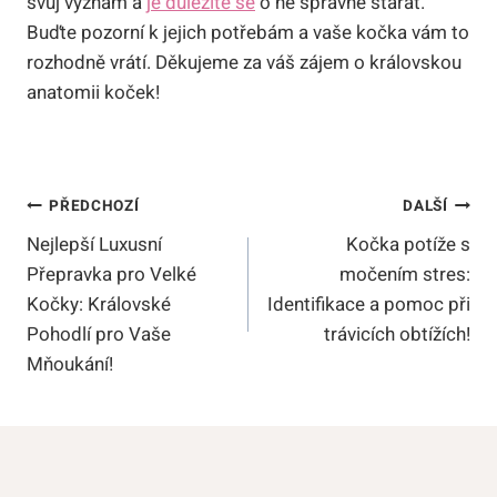
svůj význam a
je důležité se
o ně správně starat.
Buďte pozorní k jejich potřebám a vaše kočka vám to
rozhodně vrátí. Děkujeme za váš zájem o královskou
anatomii koček!
Navigace
PŘEDCHOZÍ
DALŠÍ
Nejlepší Luxusní
Kočka potíže s
Pro
Přepravka pro Velké
močením stres:
Příspěvek
Kočky: Královské
Identifikace a pomoc při
Pohodlí pro Vaše
trávicích obtížích!
Mňoukání!