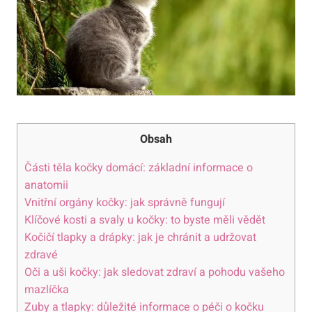
Obsah
Části těla kočky domácí: základní informace o
anatomii
Vnitřní orgány kočky: jak správně fungují
Klíčové kosti a svaly u kočky: to byste měli vědět
Kočičí tlapky a drápky: jak je chránit a udržovat
zdravé
Oči a uši kočky: jak sledovat zdraví a pohodu vašeho
mazlíčka
Zuby a tlapky: důležité informace o péči o kočku