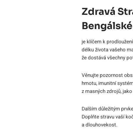
Zdravá St
Bengálské
je klíčem k prodloužení 
délku života vašeho maz
že dostává všechny pot
Věnujte pozornost obsah
hmotu, imunitní systé
z masných⁣ zdrojů, jako 
Dalším důležitým prvke
Doplňte stravu vaší ko
a dlouhovekost.