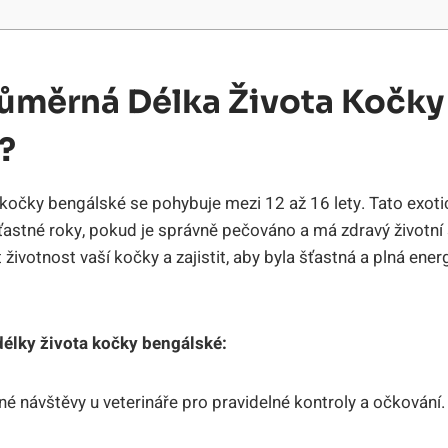
růměrná Délka Života Kočky
?
očky⁣ bengálské se pohybuje⁤ mezi 12 ⁣až 16 lety. Tato exot
 šťastné roky, pokud je správně pečováno a má zdravý životní s
životnost ​vaší​ kočky ⁣a zajistit, aby byla šťastná‍ a plná ener
délky života kočky bengálské:
é návštěvy ‌u veterináře pro ‍pravidelné kontroly a očkování.