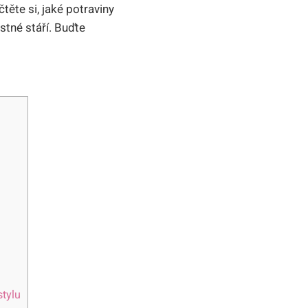
ěte si, jaké ⁤potraviny
ostné stáří. Buďte
stylu