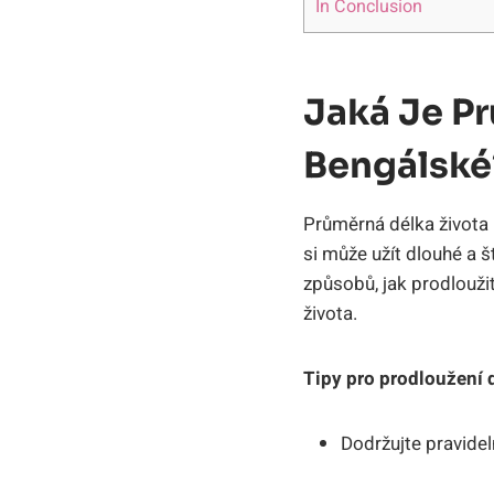
In Conclusion
Jaká Je P
Bengálské
Průměrná délka života k
si může užít dlouhé⁢ a⁤
způsobů, jak prodloužit 
života.
Tipy pro prodloužení 
Dodržujte pravideln