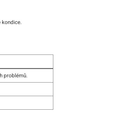
é kondice.
ch problémů.