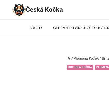
Přeskočit
Česká Kočka
na
obsah
ÚVOD
CHOVATELSKÉ POTŘEBY P
/
Plemena Koček
/
Brit
BRITSKÁ KOČKA
PLEMEN