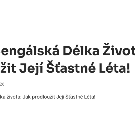
engálská Délka Život
it Její Šťastné Léta!
026