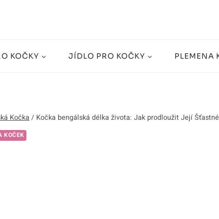
RO KOČKY
JÍDLO PRO KOČKY
PLEMENA 
ská Kočka
/
Kočka bengálská délka života: Jak prodloužit Její Šťastné
A KOČEK