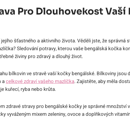
rava Pro Dlouhovekost Vaší
jejího šťastného a aktivního života. Věděli jste, že správná s
líčka? Sledování potravy, kterou vaše bengálská kočka ⁤konzu
řebné živiny pro zdravý a dlouhý život.
u ⁣bílkovin ve stravě vaší kočky bengálské. Bílkoviny jsou 
m a
celkové zdraví vašeho mazlíčka
. Zajistěte, aby⁣ měla dost
⁢je kuřecí, ryba nebo krůta.
m zdravé stravy pro bengálské kočky je správné množství v
čky vyváženým mixem ⁣zeleniny,⁣ ovoce a doplňkových vitamín