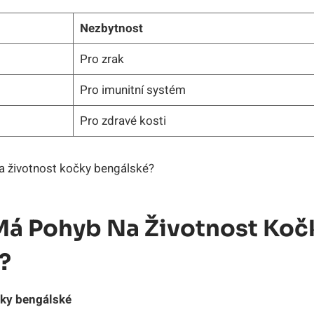
Nezbytnost
Pro zrak
Pro imunitní systém
Pro zdravé‍ kosti
 Má Pohyb Na Životnost Koč
?
čky bengálské