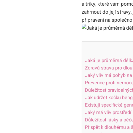
a triky, které vám pomo
zahrnout do její stravy, 
připraveni ⁣na společn
Jaká je průměrná délk
Zdravá strava pro dlo
Jaký vliv má pohyb na
Prevence proti nemoce
Důležitost pravidelnýc
Jak udržet kočku bengá
Existují ⁢specifické ⁤ge
Jaký má vliv prostředí
Důležitost lásky a péče
Přispět k dlouhému a š