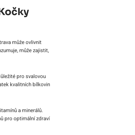
 Kočky
trava může ⁣ovlivnit
muje, ​může ⁢zajistit,
důležité pro svalovou
atek kvalitních ‍bílkovin
itamínů a minerálů.
ů pro optimální zdraví