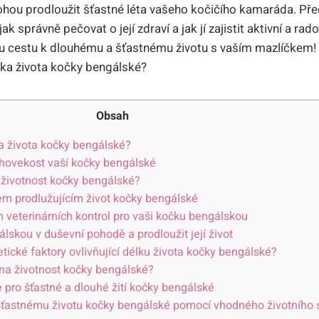
hou prodloužit šťastné léta vašeho kočičího kamaráda. Přečt
jak správně pečovat o její zdraví a jak jí zajistit aktivní a rad
ou ⁤cestu k dlouhému a⁣ šťastnému životu s vaším mazlíčkem!
Obsah
a života kočky bengálské?
uhovekost vaší kočky bengálské
 životnost kočky bengálské?
m‌ prodlužujícím život kočky bengálské
h veterinárních kontrol pro vaši kočku bengálskou
lskou v duševní pohodě a​ prodloužit její život
netické ‍faktory ovlivňující délku života kočky bengálské?
 na životnost kočky bengálské?
 pro šťastné a dlouhé žití ⁤kočky bengálské
ťastnému ‍životu kočky bengálské‌ pomocí vhodného životního 