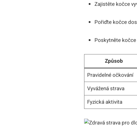
Zajistěte kočce⁤ v
Pořiďte kočce dost
Poskytněte kočce lá
Způsob
Pravidelné očkování
Vyvážená strava
Fyzická aktivita