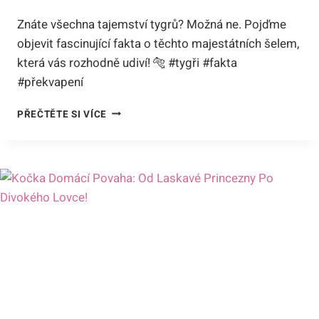
Znáte všechna tajemství tygrů? Možná ne. Pojďme
objevit fascinující fakta o těchto majestátních šelem,
která vás rozhodně udiví! 🐅 #tygři #fakta
#překvapení
CO
PŘEČTĚTE SI VÍCE
JSTE
NEVĚDĚLI
O
TYGRECH?
FASCINUJÍCÍ
FAKTA,
KTERÁ
VÁS
UDIVÍ!