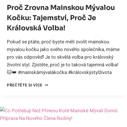
Proč Zrovna Mainskou Mývalou
Kočku: Tajemství, Proč Je
Královská Volba!
Pokud se ptáte, proč byste měli zvolit mainskou
mývalou kočku jako svého nového společníka, máme
pro vás odpověď! Je to skvělá volba pro královský
životní styl. Zjistěte, proč je to taková tajemná volba!
🐱👑 #mainskámývalákočka #královskýstylživota
PROČ
PŘEČTĚTE SI VÍCE
ZROVNA
MAINSKOU
MÝVALOU
KOČKU:
TAJEMSTVÍ,
PROČ
JE