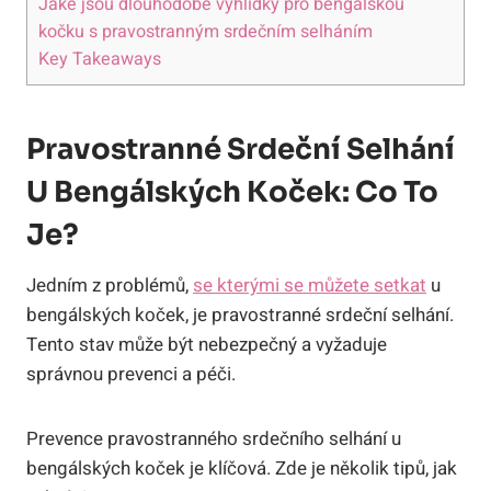
Jaké jsou dlouhodobé vyhlídky pro bengálskou
kočku s pravostranným srdečním selháním
Key Takeaways
Pravostranné Srdeční Selhání
U Bengálských Koček: Co To
Je?
Jedním z problémů,
se kterými se můžete setkat
u
bengálských koček, je pravostranné srdeční selhání.
Tento stav může být nebezpečný a vyžaduje
správnou prevenci a péči.
Prevence pravostranného srdečního selhání u
bengálských koček je klíčová. Zde je několik tipů, jak