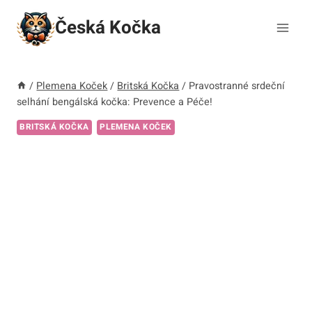
Přeskočit
Česká Kočka
na
obsah
/
Plemena Koček
/
Britská Kočka
/
Pravostranné srdeční
selhání bengálská kočka: Prevence a Péče!
BRITSKÁ KOČKA
PLEMENA KOČEK