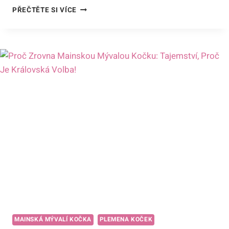
KOČKA
PŘEČTĚTE SI VÍCE
DOMÁCÍ
POVAHA:
OD
LASKAVÉ
PRINCEZNY
PO
DIVOKÉHO
LOVCE!
MAINSKÁ MÝVALÍ KOČKA
PLEMENA KOČEK