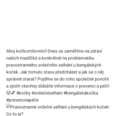
Ahoj kočkomilovníci! Dnes se zaměříme na zdraví
našich mazlíčků a konkrétně na problematiku
pravostranného srdečního selhání u bengálských
koček. Jak tomuto stavu předcházet a jak se o něj
správně starat? Pojďme se do toho společně ponořit
a zjistit všechny důležité informace o prevenci a péči!
🐱💕 #kočky #srdečníselhání #bengálskákočka
#prevenceapéče