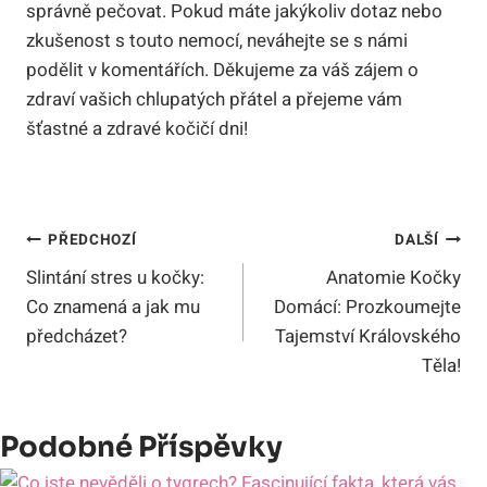
správně pečovat. Pokud máte jakýkoliv dotaz nebo
zkušenost s touto nemocí, neváhejte se s námi
podělit v komentářích. Děkujeme za váš zájem o
zdraví vašich chlupatých přátel a přejeme vám
šťastné a zdravé kočičí dni!
Navigace
PŘEDCHOZÍ
DALŠÍ
Slintání stres u kočky:
Anatomie Kočky
Pro
Co znamená a jak mu
Domácí: Prozkoumejte
Příspěvek
předcházet?
Tajemství Královského
Těla!
Podobné Příspěvky