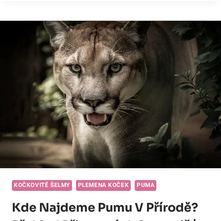
KE
KOČCE
BENGÁLSKÉ:
JAK
VYBRAT
ODPOVÍDAJÍCÍ
DRUH!
KOČKOVITÉ ŠELMY
PLEMENA KOČEK
PUMA
Kde Najdeme Pumu V Přírodě?