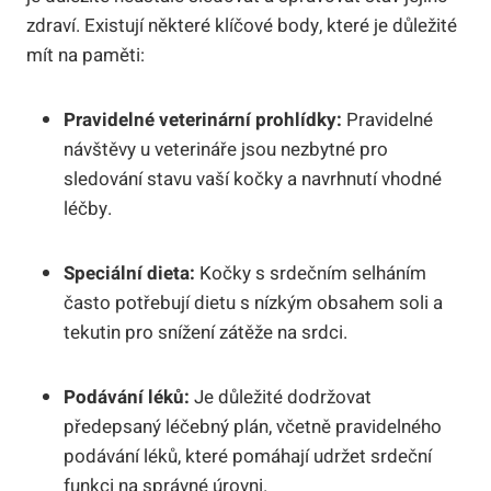
zdraví. Existují některé klíčové body, které je důležité
mít na paměti:
Pravidelné veterinární prohlídky:
Pravidelné
návštěvy u veterináře jsou nezbytné pro
sledování stavu vaší kočky a navrhnutí vhodné
léčby.
Speciální dieta:
Kočky s srdečním selháním
často potřebují dietu s nízkým obsahem soli a
tekutin pro snížení zátěže na srdci.
Podávání léků:
Je důležité dodržovat
předepsaný léčebný plán, včetně pravidelného
podávání léků, které pomáhají udržet srdeční
funkci na správné úrovni.