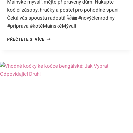
Mainské mývalí, mějte připravený dům. Nakupte
kočičí zásoby, hračky a postel pro pohodlné spaní.
Čeká vás spousta radosti! 🐱🏡 #novýčlenrodiny
#příprava #kotěMainskéMývalí
CO
PŘEČTĚTE SI VÍCE
POTŘEBUJI
NEŽ
PŘINESU
KOTĚ
MAINSKÉ
MÝVALÍ
DOMŮ:
PŘÍPRAVA
NA
NOVÉHO
ČLENA
RODINY!