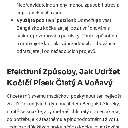
Nepředvídatelné změny mohou způsobit stres a
nepořádek v chování.
Využijte pozitivní posílení:
Odměňujte vaši
Bengálskou kočku za její pozitivní chování s
láskou, pozorností a pamlsky. Tímto způsobem
ji motivujete k opakování žádoucího chování a
odrazujete ji od nežádoucích projevů.
Efektivní Způsoby, Jak Udržet
Kočičí Písek Čistý A Voňavý
Chcete mít svému mazlíčkovi poskytnout ten nejlepší
život? Pokud jste hrdým majitelem Bengálské kočky,
určitě se snažíte, aby měl váš chlupatý společník vše,
co potřebuje k šťastnému a plnohodnotnému životu.
Jedním z důležitých prvků péče o kočku je udržování