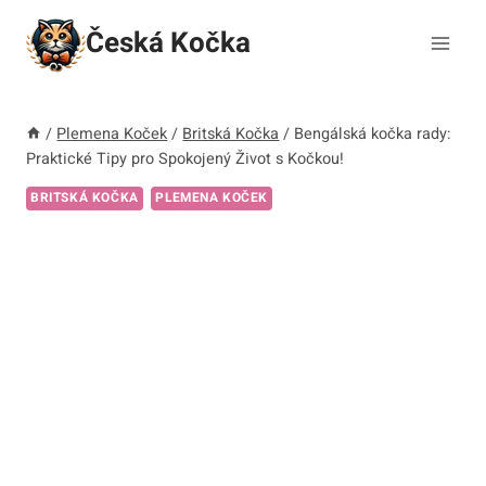
Přeskočit
Česká Kočka
na
obsah
/
Plemena Koček
/
Britská Kočka
/
Bengálská kočka rady:
Praktické Tipy pro Spokojený Život s Kočkou!
BRITSKÁ KOČKA
PLEMENA KOČEK