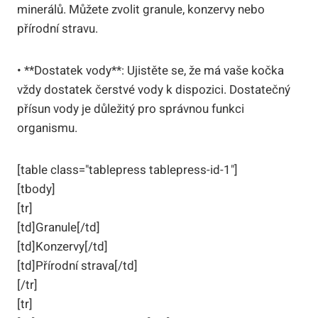
minerálů. Můžete zvolit granule, konzervy nebo
přírodní stravu.
• **Dostatek vody**: Ujistěte se, že má vaše kočka
vždy dostatek čerstvé vody k dispozici. Dostatečný
přísun vody je důležitý pro správnou funkci
organismu.
[table class="tablepress tablepress-id-1"]
[tbody]
[tr]
[td]Granule[/td]
[td]Konzervy[/td]
[td]Přírodní strava[/td]
[/tr]
[tr]