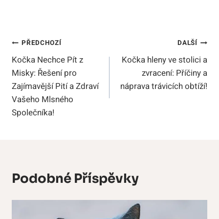
Navigace
PŘEDCHOZÍ
DALŠÍ
Kočka Nechce Pít z
Kočka hleny ve stolici a
Pro
Misky: Řešení pro
zvracení: Příčiny a
Příspěvek
Zajímavější Pití a Zdraví
náprava trávicích obtíží!
Vašeho Mlsného
Společníka!
Podobné Příspěvky