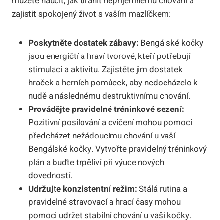
můžete naučit, jak bránit nepříjemnému chování a
zajistit spokojený život s vaším mazlíčkem:
Poskytněte dostatek zábavy:
Bengálské kočky
jsou energičtí a hraví tvorové, kteří potřebují
stimulaci a aktivitu. Zajistěte jim dostatek
hraček a herních pomůcek, aby nedocházelo k
nudě a následnému destruktivnímu chování.
Provádějte pravidelné tréninkové sezení:
Pozitivní posilování a cvičení mohou pomoci
předcházet nežádoucímu chování u vaší
Bengálské kočky. Vytvořte pravidelný tréninkový
plán a buďte trpěliví při výuce nových
dovedností.
Udržujte konzistentní režim:
Stálá rutina a
pravidelné stravovací a hrací časy mohou
pomoci udržet stabilní chování u vaší kočky.