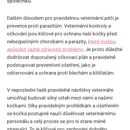
společníků.
Dalším důvodem pro pravidelnou veterinární péči je
prevence proti parazitům. Veterinární kontroly a
očkování jsou klíčové pro ochranu naší kočky před
nebezpečnými chorobami a parazity,
které mohou
způsobit vážné zdravotní problémy
. Je proto důležité
dodržovat doporučený očkovací plán a pravidelně
podstupovat preventivní ošetření, jako je
odčervování a ochrana proti blechám a klíšťatům.
V neposlední řadě pravidelné návštěvy veterináře
umožňují budovat silný vztah mezi námi a našimi
kočkami. Díky pravidelným prohlídkám a ošetřením
se kočka postupně naučí důvěřovat veterinárnímu
personálu a celý proces se pro ni stane méně
stresující. To je klíčové pro zachování dobrého