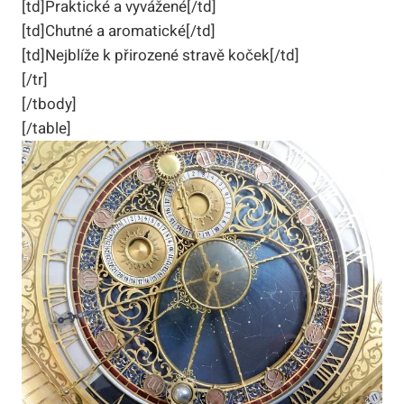
[td]Praktické a vyvážené[/td]
[td]Chutné a aromatické[/td]
[td]Nejblíže k přirozené stravě koček[/td]
[/tr]
[/tbody]
[/table]