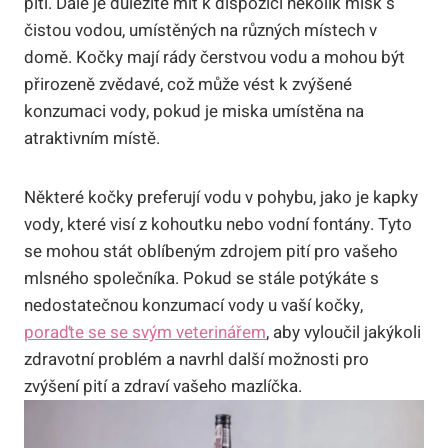
pití. Dále je důležité mít k dispozici několik misk s
čistou vodou, umístěných na různých místech v
domě. Kočky mají rády čerstvou vodu a mohou být
přirozeně zvědavé, což může vést k zvýšené
konzumaci vody, pokud je miska umístěna na
atraktivním místě.
Některé kočky preferují vodu v pohybu, jako je kapky
vody, které visí z kohoutku nebo vodní fontány. Tyto
se mohou stát oblíbeným zdrojem pití pro vašeho
mlsného společníka. Pokud se stále potýkáte s
nedostatečnou konzumací vody u vaší kočky,
poraďte se se svým veterinářem
, aby vyloučil jakýkoli
zdravotní problém a navrhl další možnosti pro
zvýšení pití a zdraví vašeho mazlíčka.