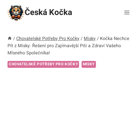
Přeskočit
Česká Kočka
na
obsah
/
Chovatelské Potřeby Pro Kočky
/
Misky
/
Kočka Nechce
Pít z Misky: Řešení pro Zajímavější Pití a Zdraví Vašeho
Mlsného Společníka!
CHOVATELSKÉ POTŘEBY PRO KOČKY
MISKY