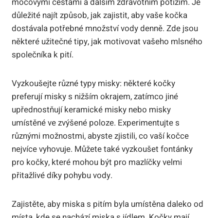
močovými cestami a dalším zdravotním potížím. Je
důležité najít způsob, jak zajistit, aby vaše kočka
dostávala potřebné množství vody denně. Zde jsou
některé užitečné tipy, jak motivovat vašeho mlsného
společníka k pití.
Vyzkoušejte různé typy misky: některé kočky
preferují misky s nižším okrajem, zatímco jiné
upřednostňují keramické misky nebo misky
umístěné ve zvýšené poloze. Experimentujte s
různými možnostmi, abyste zjistili, co vaší kočce
nejvíce vyhovuje. Můžete také vyzkoušet fontánky
pro kočky, které mohou být pro mazlíčky velmi
přitažlivé díky pohybu vody.
Zajistěte, aby miska s pitím byla umístěna daleko od
místa, kde se nachází miska s jídlem. Kočky mají