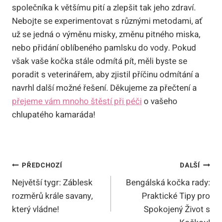
společníka k většímu pití a zlepšit tak jeho zdraví.
Nebojte se experimentovat s různými metodami, ať
už se jedná o výměnu misky, změnu pitného miska,
nebo přidání oblíbeného pamlsku do vody. Pokud
však vaše kočka stále odmítá pít, měli byste se
poradit s veterinářem, aby zjistil příčinu odmítání a
navrhl další možné řešení. Děkujeme za přečtení a
přejeme vám mnoho štěstí při péči
o vašeho
chlupatého kamaráda!
Navigace
PŘEDCHOZÍ
DALŠÍ
Největší tygr: Záblesk
Bengálská kočka rady:
Pro
rozměrů krále savany,
Praktické Tipy pro
Příspěvek
který vládne!
Spokojený Život s