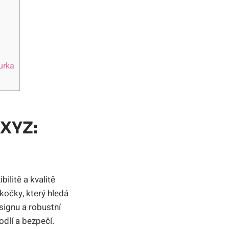
urka
 XYZ:
ilitě a kvalitě
kočky, který hledá
signu a robustní
dlí a bezpečí.