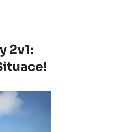
y 2v1:
Situace!