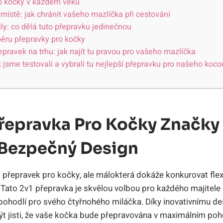
pro kočky v každém věku
ístě: jak chránit vašeho mazlíčka při cestování
ily: co dělá tuto přepravku jedinečnou
ýběru přepravky pro kočky
epravek na trhu: jak najít tu pravou pro vašeho mazlíčka
k jsme testovali a vybrali tu nejlepší přepravku pro našeho koco
Přepravka Pro Kočky Značky
A Bezpečný Design
přepravek pro kočky, ale málokterá dokáže konkurovat flexib
Tato 2v1 přepravka je skvělou volbou pro každého majitele 
pohodlí pro svého čtyřnohého miláčka. Díky inovativnímu de
ýt jisti, že vaše kočka bude přepravována v maximálním poho