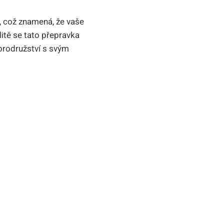
, což znamená, že vaše
litě se tato přepravka
brodružství s svým