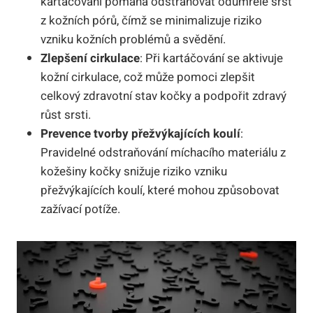
kartáčování pomáhá odstraňovat odumřelé srst
z kožních pórů, čímž se minimalizuje riziko
vzniku kožních problémů a svědění.
Zlepšení cirkulace
: Při kartáčování se aktivuje
kožní cirkulace, což může pomoci zlepšit
celkový zdravotní stav kočky a podpořit zdravý
růst srsti.
Prevence tvorby přežvýkajících koulí
:
Pravidelné odstraňování míchacího materiálu z
kožešiny kočky snižuje riziko vzniku
přežvýkajících koulí, které mohou způsobovat
zažívací potíže.