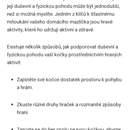
její duševní a fyzickou pohodu může být jednodušší,
než si možná myslíte. Jedním z klíčů k šťastnému
mňoukání vašeho domácího mazlíčka jsou hravé
aktivity, které ho udržují aktivní a zdravé.
Existuje několik způsobů, jak podporovat duševní a
fyzickou pohodu vaší kočky prostřednictvím hravých
aktivit:
Zajistěte své kočce dostatek prostoru k pohybu
a hrám.
Zkuste různé druhy hraček a rozmanité způsoby
hraní.
Zapojte se do her spolu se svou kočkou, abyste