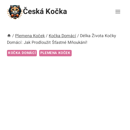
Přeskočit
Česká Kočka
na
obsah
/
Plemena Koček
/
Kočka Domácí
/
Délka Života Kočky
Domácí: Jak Prodloužit Šťastné Mňoukání!
KOČKA DOMÁCÍ
PLEMENA KOČEK