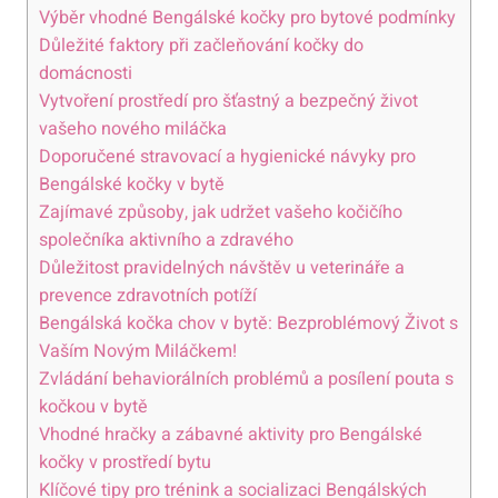
Výběr vhodné Bengálské kočky pro bytové podmínky
Důležité faktory při začleňování kočky ​do⁤
domácnosti
Vytvoření prostředí ⁤pro šťastný ⁣a bezpečný ‌život⁤
vašeho nového miláčka
Doporučené stravovací a hygienické návyky pro
Bengálské‌ kočky v bytě
Zajímavé způsoby, jak udržet vašeho‍ kočičího
společníka ⁤aktivního‌ a zdravého
Důležitost pravidelných návštěv‌ u veterináře ⁣a
prevence zdravotních potíží
Bengálská kočka chov v bytě: Bezproblémový Život s
Vaším Novým Miláčkem!
Zvládání ⁤behaviorálních problémů a ‌posílení pouta s
kočkou v‌ bytě
Vhodné hračky a zábavné⁢ aktivity pro Bengálské
‌kočky v​ prostředí bytu
Klíčové tipy pro trénink a ‍socializaci Bengálských