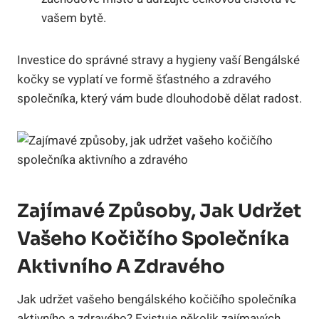
vašem bytě.
Investice do ⁢správné stravy a hygieny‌ vaší Bengálské
kočky se vyplatí ve formě šťastného a zdravého⁣
společníka, který vám bude dlouhodobě‌ dělat radost.
Zajímavé Způsoby, Jak Udržet
Vašeho‍ Kočičího Společníka
⁤aktivního‌ A Zdravého
Jak‌ udržet vašeho ‍bengálského kočičího​ společníka
aktivního a⁢ zdravého?⁣ Existuje několik ⁣zajímavých