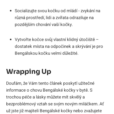
Socializujte svou kočku od mládí -⁤ zvykání na
různá prostředí, lidi a⁢ zvířata odraziluje ​na
pozdějším chování vaší kočky.
Vytvořte kočce svůj vlastní ​klidný útočiště –
dostatek místa ‌na odpočinek a skrývání je pro
Bengálskou kočku velmi důležité.
Wrapping Up
Doufám, že Vám tento článek poskytl užitečné
informace ⁣o chovu Bengálské kočky v bytě. S
trochou péče a lásky můžete mít skvělý a
bezproblémový ⁣vztah se ⁤svým ⁣novým miláčkem. Ať
už ⁣jste již majiteli Bengálské⁤ kočky nebo zvažujete