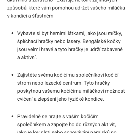
způsobů, které⁢ vám pomohou udržet vašeho miláčka
v‌ kondici a šťastném:
Vybavte​ si ⁢byt herními látkami, jako jsou ‍míčky,⁤
šplíchací⁤ hračky nebo ‌lasery. ‍Bengálské kočky⁤
jsou velmi ​hravé‍ a⁣ tyto‌ hračky je ‌udrží zabavené
a aktivní.
Zajistěte svému kočičímu společníkovi kočičí
strom nebo‍ lezecké ​centrum. Tyto hračky⁣
poskytnou‌ vašemu kočičímu ⁢miláčkovi možnost
cvičení a zlepšení jeho⁣ fyzičké kondice.
Pravidelně⁤ se hrajte ‌s vaším kočičím
společníkem a zapojte‌ ho do různých ⁣aktivit,
⁣jako je lov plsti nebo schovávání pamlsků po