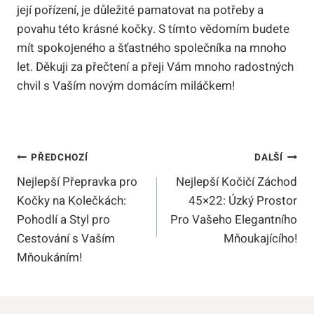
její pořízení, ‌je⁢ důležité pamatovat na potřeby a
⁢povahu‌ této krásné​ kočky.‍ S tímto vědomím budete
mít spokojeného‍ a ‍šťastného společníka‍ na mnoho
let. ⁤Děkuji za ⁢přečtení ‌a přeji⁤ Vám mnoho radostných
chvil s Vaším novým domácím miláčkem!
Navigace
PŘEDCHOZÍ
DALŠÍ
Nejlepší Přepravka pro
Nejlepší Kočičí Záchod
Pro
Kočky na Kolečkách:
45×22: Úzký Prostor
Příspěvek
Pohodlí a Styl pro
Pro Vašeho Elegantního
Cestování s Vaším
Mňoukajícího!
Mňoukáním!