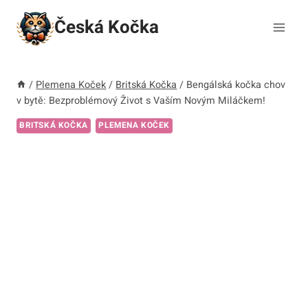
Přeskočit
Česká Kočka
na
obsah
/
Plemena Koček
/
Britská Kočka
/
Bengálská kočka chov
v bytě: Bezproblémový Život s Vaším Novým Miláčkem!
BRITSKÁ KOČKA
PLEMENA KOČEK