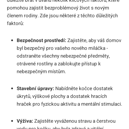
důležité brát⁤ v úvahu několik klíčových faktorů, ⁤které
pomohou zajistit bezproblémový život s novým
členem rodiny. Zde jsou některé z​ těchto důležitých
faktorů:
Bezpečnost‍ prostředí:
Zajistěte, aby váš domov
byl bezpečný pro vašeho nového miláčka ​-
odstraněte všechny nebezpečné předměty,⁣
otrávené‌ rostliny​ a zablokujte přístup k
⁤nebezpečným místům.
Stavební‌ úpravy:
Nabídněte kočce dostatek
úkrytů, výškové plochy a dostatek ⁤hracích
hraček pro fyzickou aktivitu ⁣a‍ mentální stimulaci.
Výživa:
⁤Zajistěte vyváženou stravu a čerstvou
⁣vodu ⁤pro kočku, aby byla ⁣zdravá‌ a vitální.