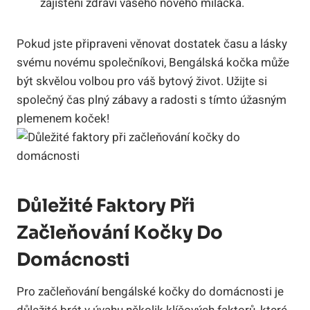
zajištění ‌zdraví vašeho ⁤nového miláčka.
Pokud jste připraveni věnovat dostatek ⁤času⁢ a‍ lásky
svému novému společníkovi, ⁢Bengálská​ kočka může
být skvělou​ volbou pro váš bytový ⁢život. Užijte si
společný čas plný​ zábavy a ⁣radosti ⁤s tímto ​úžasným
plemenem⁣ koček!
Důležité Faktory Při
Začleňování Kočky ​do⁤
Domácnosti
Pro začleňování bengálské kočky do‍ domácnosti ​je⁤