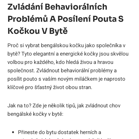
Zvládání ⁤behaviorálních
Problémů A ‌posílení Pouta S
Kočkou V‌ Bytě
Proč ‌si vybrat bengálskou kočku jako společníka v
‍bytě? Tyto ‍elegantní a ⁣energické​ kočky⁣ jsou skvělou
volbou pro každého, ​kdo​ hledá ⁤živou a hravou‍
společnost.‌ Zvládnout ‌behaviorální problémy a‌
posílit‍ pouto s vaším novým miláčkem⁢ je ‍naprosto
klíčové‌ pro šťastný život‌ obou ​stran.
Jak na to? Zde ​je několik⁤ tipů, jak zvládnout chov
bengálské kočky v bytě:
Přineste​ do‌ bytu dostatek herních a