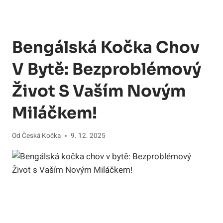
Bengálská Kočka Chov
V Bytě: Bezproblémový
Život S Vaším Novým
Miláčkem!
Od
Česká Kočka
9. 12. 2025