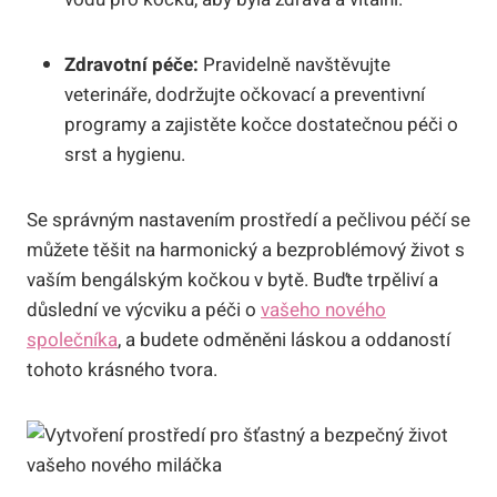
Zdravotní péče:
Pravidelně navštěvujte
veterináře, ‍dodržujte ⁤očkovací a preventivní
‌programy a zajistěte kočce dostatečnou péči ‍o
srst ⁢a hygienu.
Se správným nastavením prostředí a pečlivou ⁣péčí se
můžete těšit na harmonický a bezproblémový život s
vaším bengálským kočkou v bytě. ⁢Buďte trpěliví a
důslední ve výcviku⁣ a⁣ péči o ‍
vašeho nového
společníka
, a ‌budete odměněni láskou ‍a oddaností​
tohoto⁣ krásného ⁣tvora.