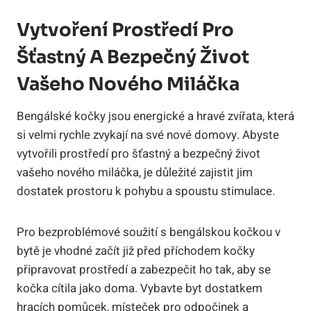
Vytvoření Prostředí ⁤pro
Šťastný ⁣a Bezpečný ‌život⁤
Vašeho Nového Miláčka
Bengálské kočky jsou energické⁣ a hravé zvířata, která
​si ⁢velmi rychle zvykají na své nové domovy.‌ Abyste
vytvořili prostředí pro šťastný a ‍bezpečný život
vašeho ​nového miláčka, je​ důležité zajistit jim
dostatek prostoru‌ k pohybu ​a spoustu stimulace.
Pro bezproblémové ⁢soužití s bengálskou​ kočkou v
bytě je vhodné začít již před příchodem‌ kočky
připravovat prostředí a zabezpečit ho​ tak, aby se
kočka cítila jako doma. Vybavte byt dostatkem
hracích⁢ pomůcek, místeček pro odpočinek ⁣a