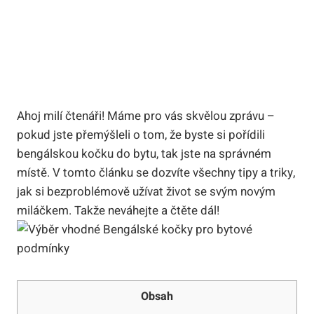
Ahoj milí čtenáři!‍ Máme pro vás skvělou zprávu –
⁢pokud jste přemýšleli⁤ o ⁣tom,⁣ že byste‍ si pořídili
⁣bengálskou kočku do bytu,​ tak jste⁣ na správném
místě. V tomto článku ⁣se dozvíte ⁣všechny‍ tipy a triky,
jak si bezproblémově‍ užívat život se svým novým‌
miláčkem. Takže neváhejte a čtěte ‌dál!
Obsah