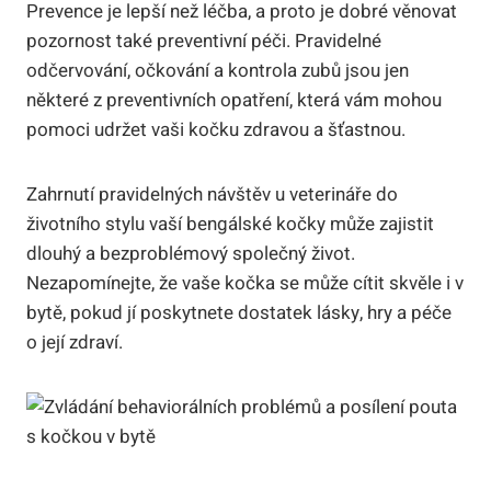
Prevence je lepší‍ než⁤ léčba, a proto je ​dobré věnovat
⁢pozornost také preventivní péči. Pravidelné
odčervování, očkování a ‌kontrola zubů⁢ jsou jen
některé z preventivních opatření, která vám ‌mohou
pomoci ⁣udržet‍ vaši kočku zdravou a šťastnou.
Zahrnutí⁤ pravidelných ‌návštěv u⁣ veterináře do
životního stylu vaší‌ bengálské kočky může⁢ zajistit
⁢dlouhý a bezproblémový ⁤společný život.
Nezapomínejte, že⁣ vaše kočka se může ‍cítit skvěle i v
bytě, pokud jí poskytnete dostatek lásky, hry a ⁢péče
o její zdraví.