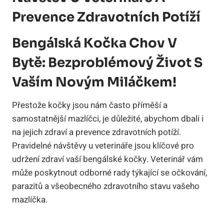
Prevence Zdravotních Potíží
Bengálská Kočka Chov V
Bytě: Bezproblémový Život S
Vaším Novým Miláčkem!
Přestože kočky jsou‌ nám ​často příměší⁤ a
samostatnější ‍mazlíčci,‌ je‍ důležité,‍ abychom‍ dbali i
na jejich zdraví a prevence zdravotních potíží.⁤
Pravidelné návštěvy u​ veterináře jsou klíčové ‌pro
udržení zdraví⁤ vaší ⁤bengálské kočky. Veterinář⁤ vám
může ‌poskytnout odborné rady týkající se očkování,
parazitů a všeobecného zdravotního stavu vašeho
mazlíčka.