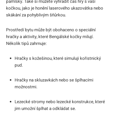
pamlsky. Také si můžete vyhradit čas hry s⁣ vaší
kočkou, jako je honění‍ laserového ukazovátka nebo
skákání ⁤za pohyblivým šňůrkou.
Prostředí bytu⁤ může být obohaceno o speciální
hračky a aktivity, které⁣ Bengálské kočky milují.⁢
Několik tipů zahrnuje:
Hračky s kožešinou, které simuluji kořistnický
pud.
Hračky na⁣ skluzavkách nebo se ‍šplhacími
možnostmi.
Lezecké stromy nebo lezecké ‍konstrukce,⁢ které
jim⁤ umožní šplhat a odkládat⁣ se.