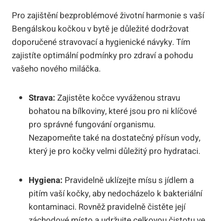
Pro zajištění bezproblémové životní⁤ harmonie s vaší
Bengálskou kočkou​ v bytě ‍je důležité dodržovat
doporučené stravovací a hygienické návyky. Tím
‍zajistíte optimální podmínky⁢ pro zdraví a pohodu
vašeho nového miláčka.
Strava:
Zajistěte‍ kočce vyváženou stravu
bohatou na bílkoviny, které jsou pro ni klíčové
pro správné fungování organismu.
Nezapomeňte také na dostatečný přísun vody,
který‌ je pro kočky⁤ velmi ⁤důležitý pro hydrataci.
Hygiena:
Pravidelně uklízejte mísu s jídlem⁤ a
pitím vaší kočky, aby nedocházelo k‌ bakteriální
kontaminaci. ‍Rovněž pravidelně ⁣čistěte její
záchodové místo a udržujte celkovou čistotu ve