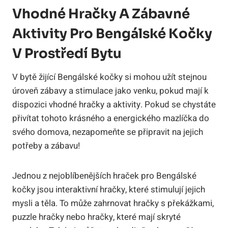
Vhodné Hračky A Zábavné⁢
Aktivity Pro Bengálské ‌kočky
V​ Prostředí Bytu
V bytě žijící Bengálské kočky si mohou užít ‍stejnou
úroveň‌ zábavy⁤ a stimulace jako venku, pokud ‍mají k
dispozici vhodné⁤ hračky a aktivity. Pokud se chystáte
přivítat tohoto‍ krásného⁣ a energického mazlíčka do
svého ‍domova, ⁢nezapomeňte se připravit na⁤ jejich
⁤potřeby a zábavu!
Jednou z nejoblíbenějších hraček pro Bengálské
kočky jsou‍ interaktivní hračky, které stimulují jejich
mysli a těla. To může zahrnovat hračky s překážkami,
puzzle hračky nebo hračky, které mají skryté⁣