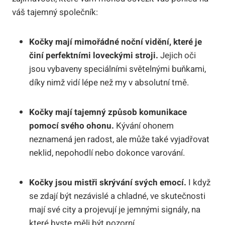
váš tajemný společník:
Kočky mají mimořádné noční vidění, které je
činí perfektními loveckými stroji.
Jejich oči
jsou vybaveny speciálními světelnými buňkami,
díky nimž vidí lépe než my v absolutní tmě.
Kočky mají tajemný způsob komunikace
pomocí svého ohonu.
Kývání ohonem
neznamená jen radost, ale může také vyjadřovat
neklid, nepohodlí nebo dokonce varování.
Kočky jsou mistři skrývání svých emocí.
I když
se zdají být nezávislé a chladné, ve skutečnosti
mají své city a projevují je jemnými signály, na
které byste měli být pozorní.