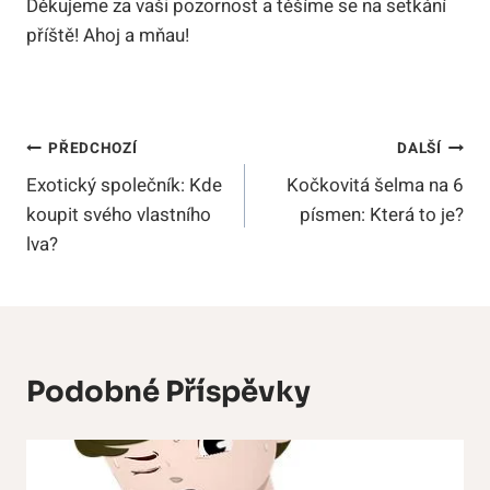
Děkujeme za vaši pozornost a těšíme se na setkání
příště! Ahoj a mňau!
Navigace
PŘEDCHOZÍ
DALŠÍ
Exotický společník: Kde
Kočkovitá šelma na 6
Pro
koupit svého vlastního
písmen: Která to je?
Příspěvek
lva?
Podobné Příspěvky