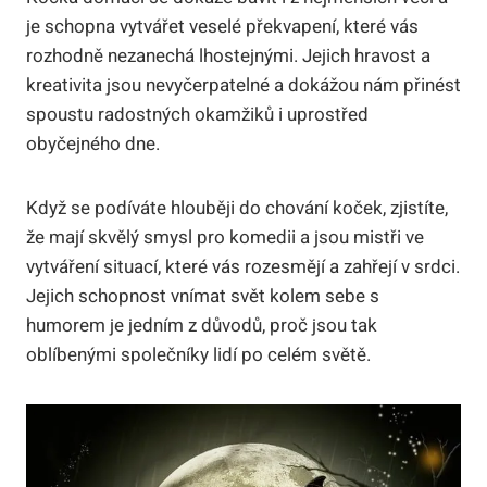
je schopna vytvářet veselé překvapení, které vás
rozhodně nezanechá lhostejnými. Jejich hravost a
kreativita jsou nevyčerpatelné a dokážou nám přinést
spoustu radostných okamžiků i uprostřed
obyčejného dne.
Když se podíváte hlouběji do chování koček, zjistíte,
že mají skvělý smysl pro komedii a jsou mistři ve
vytváření situací, které vás rozesmějí a zahřejí v srdci.
Jejich schopnost vnímat svět kolem sebe s
humorem je jedním z důvodů, proč jsou tak
oblíbenými společníky lidí po celém světě.