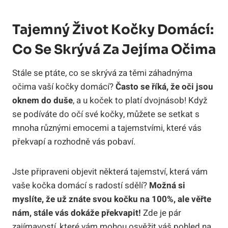
Tajemný Život Kočky Domácí:
Co Se Skrývá Za Jejíma Očima
Stále se ptáte, co se skrývá za těmi záhadnýma
očima vaší kočky domácí?
Často se říká, že oči jsou
oknem do duše
, a u koček to platí dvojnásob! Když
se podíváte do očí své kočky, můžete se setkat s
mnoha různými emocemi a tajemstvími, které vás
překvapí a rozhodně vás pobaví.
Jste připraveni objevit některá tajemství, která vám
vaše kočka domácí s radostí sdělí?
Možná si
myslíte, že už znáte svou kočku na 100%, ale věřte
nám, stále vás dokáže překvapit!
Zde je pár
zajímavostí, které vám mohou osvěžit váš pohled na