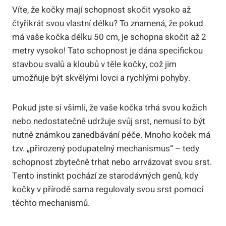
Víte, že kočky mají schopnost skočit vysoko až
čtyřikrát svou vlastní délku? To znamená, že pokud
má vaše kočka délku 50 cm, je schopna skočit až 2
metry vysoko! Tato schopnost je dána specifickou
stavbou svalů a kloubů v těle kočky, což jim
umožňuje být skvělými lovci a rychlými pohyby.
Pokud jste si všimli, že vaše kočka trhá svou kožich
nebo nedostatečně udržuje svůj srst, nemusí to být
nutně známkou zanedbávání péče. Mnoho koček má
tzv. „přirozený podupatelný mechanismus“ – tedy
schopnost zbytečně trhat nebo arrvázovat svou srst.
Tento instinkt pochází ze starodávných genů, kdy
kočky v přírodě sama regulovaly svou srst pomocí
těchto mechanismů.