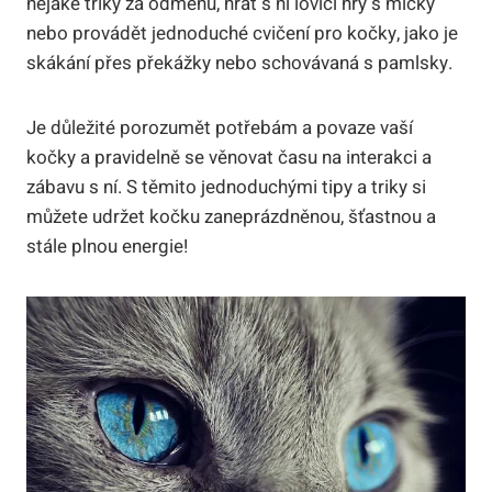
nějaké triky za odměnu, hrát s ní lovící hry s míčky
nebo provádět jednoduché cvičení pro kočky, jako je
skákání přes překážky nebo schovávaná s pamlsky.
Je důležité porozumět potřebám a povaze vaší
kočky a pravidelně se věnovat času na interakci a
zábavu s ní. S těmito jednoduchými tipy a triky si
můžete udržet kočku zaneprázdněnou, šťastnou a
stále plnou energie!