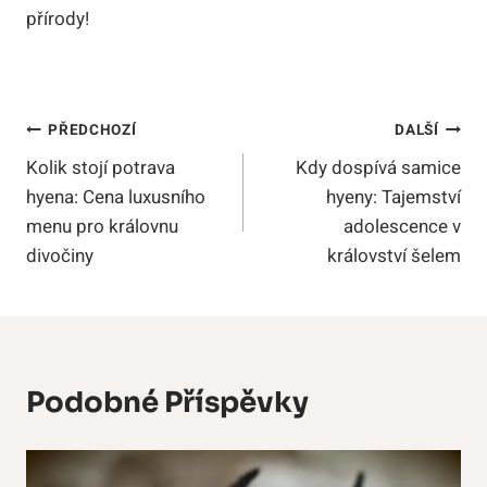
přírody!
Navigace
PŘEDCHOZÍ
DALŠÍ
Kolik stojí potrava
Kdy dospívá samice
Pro
hyena: Cena luxusního
hyeny: Tajemství
Příspěvek
menu pro královnu
adolescence v
divočiny
království šelem
Podobné Příspěvky