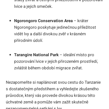
lvice a jejich smeček.
Ngorongoro Conservation Area
– kráter
Ngorongoro poskytuje jedinečnou příležitost
vidět lvy a další divokou zvěř v krásném
přírodním údolí.
Tarangire National Park
– ideální místo pro
pozorování lvice v jejich přirozeném prostředí,
zvláště během období migrace zvířat.
Nezapomeňte si naplánovat svou cestu do Tanzanie
s dostatečným předstihem a vyhledejte zkušeného
průvodce, který vás provede divokou krásou této
úchvatné země a pomůže vám zažít skutečně
nezapomenutelná setkání s lvy.