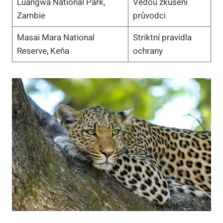
Luangwa National Park,
Vedou zkušení
Zambie
průvodci
Masai Mara National
Striktní pravidla
Reserve, Keňa
ochrany