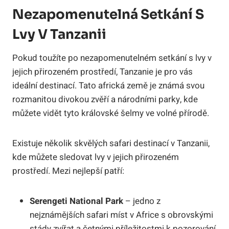
Nezapomenutelná Setkání S
Lvy V Tanzanii
Pokud toužíte po nezapomenutelném setkání s lvy v
jejich přirozeném prostředí, Tanzanie je pro vás
ideální destinací. Tato africká země je známá svou
rozmanitou divokou zvěří a národními parky, kde
můžete vidět tyto královské šelmy ve volné přírodě.
Existuje několik skvělých safari destinací v Tanzanii,
kde můžete sledovat lvy v jejich přirozeném
prostředí. Mezi nejlepší patří:
Serengeti National Park
– jedno z
nejznámějších safari míst v Africe s obrovskými
stády zvířat a četnými příležitostmi k pozorování