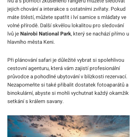
lvů a s pomocí zkušeného rangerů můžete sledovat
jejich chování a interakce s ostatními zvířaty. Pokud
máte štěstí, můžete spatřit i lví samice s mláďaty ve
volné přírodě. Další skvělou lokalitou pro sledování
lvů je
Nairobi National Park
, který se nachází přímo u
hlavního města Keni.
Při plánování safari je důležité vybrat si spolehlivou
cestovní agenturu, která vám zajistí profesionální
průvodce a pohodlné ubytování v blízkosti rezervací.
Nezapomeňte si také přibalit dostatek fotoaparátů a
binokulární, abyste si mohli vychutnat každý okamžik
setkání s králem savany.