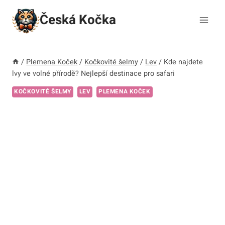
Přeskočit
Česká Kočka
na
obsah
/
Plemena Koček
/
Kočkovité šelmy
/
Lev
/
Kde najdete
lvy ve volné přírodě? Nejlepší destinace pro safari
KOČKOVITÉ ŠELMY
LEV
PLEMENA KOČEK