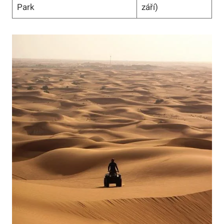
Park
září)