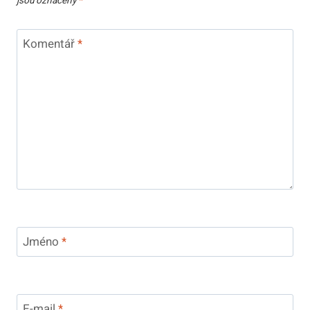
jsou označeny
*
Komentář
*
Jméno
*
E-mail
*