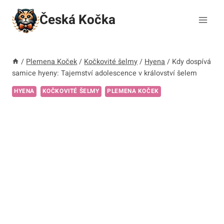
Přeskočit
Česká Kočka
na
obsah
/
Plemena Koček
/
Kočkovité šelmy
/
Hyena
/
Kdy dospívá
samice hyeny: Tajemství adolescence v království šelem
HYENA
KOČKOVITÉ ŠELMY
PLEMENA KOČEK