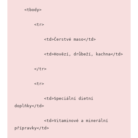
    <tbody>
        <tr>
            <td>Čerstvé maso</td>
            <td>Hovězí, drůbeží, kachna</td>
        </tr>
        <tr>
            <td>Speciální dietní 
doplňky</td>
            <td>Vitaminové a minerální 
přípravky</td>