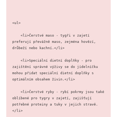
<ul>
    <li>Čerstvé maso - tygři v zajetí 
preferují převážně maso, zejména hovězí, 
drůbeží nebo kachní.</li>
    <li>Speciální dietní doplňky - pro 
zajištění správné výživy se do jídelníčku 
mohou přidat speciální dietní doplňky s 
optimálním obsahem živin.</li>
    <li>Čerstvé ryby - rybí pokrmy jsou také 
oblíbené pro tygry v zajetí, zajišťují 
potřebné proteiny a tuky v jejich stravě.
</li>