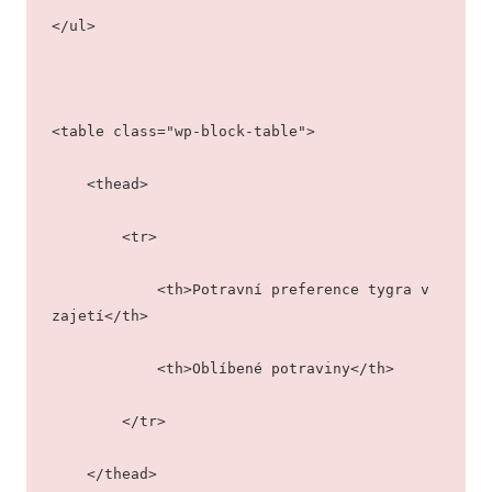
</ul>
<table class="wp-block-table">
    <thead>
        <tr>
            <th>Potravní preference tygra v 
zajetí</th>
            <th>Oblíbené potraviny</th>
        </tr>
    </thead>