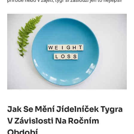
přírodě nebo v zajetí, tygr si zaslouží jen to nejlepší!
Jak Se Mění Jídelníček Tygra
V Závislosti Na Ročním
Období