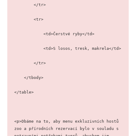
        </tr>
        <tr>
            <td>Čerstvé ryby</td>
            <td>S losos, tresk, makrela</td>
        </tr>
    </tbody>
</table>
<p>Dbáme na to, aby menu exkluzivních hostů 
zoo a přírodních rezervací bylo v souladu s 
potravními potřebami tygrů, abychom jim 