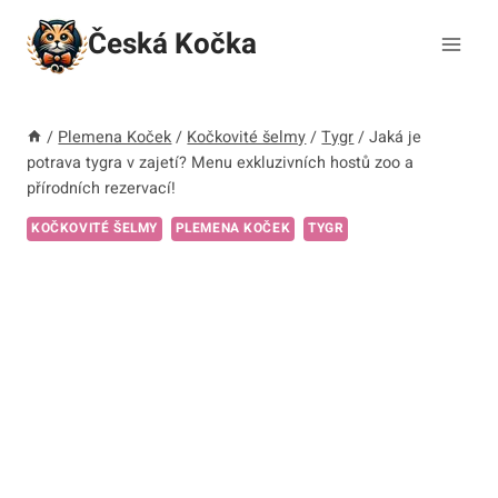
Přeskočit
Česká Kočka
na
obsah
/
Plemena Koček
/
Kočkovité šelmy
/
Tygr
/
Jaká je
potrava tygra v zajetí? Menu exkluzivních hostů zoo a
přírodních rezervací!
KOČKOVITÉ ŠELMY
PLEMENA KOČEK
TYGR