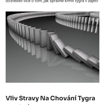
dozvěděli více o tom, jak správně krmit tygra v zajetí!
Vliv Stravy Na Chování Tygra