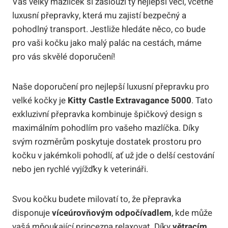
Váš velký mazlíček si zaslouží ty nejlepší věci, včetně
luxusní přepravky, která mu zajistí bezpečný a
pohodlný transport. Jestliže hledáte něco, co bude
pro vaši kočku jako malý palác na cestách, máme
pro vás skvělé doporučení!
Naše doporučení pro nejlepší luxusní přepravku pro
velké kočky je
Kitty Castle Extravagance 5000
. Tato
exkluzivní přepravka kombinuje špičkový design s
maximálním pohodlím pro vašeho mazlíčka. Díky
svým rozměrům poskytuje dostatek prostoru pro
kočku v jakémkoli pohodlí, ať už jde o delší cestování
nebo jen rychlé vyjížďky k veterináři.
Svou kočku budete milovatí to, že přepravka
disponuje
víceúrovňovým odpočívadlem
, kde může
vašá mňoukající princezna relaxovat. Díky
větracím