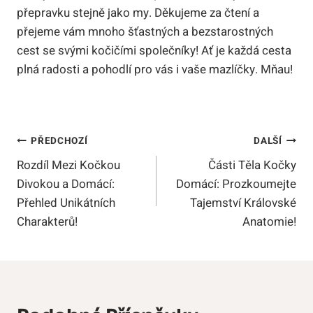
přepravku stejně jako my. Děkujeme za čtení a
přejeme vám mnoho šťastných a bezstarostných
cest se svými kočičími společníky! Ať je každá cesta
plná radosti a pohodlí pro vás i vaše mazlíčky. Mňau!
Navigace
PŘEDCHOZÍ
DALŠÍ
Rozdíl Mezi Kočkou
Části Těla Kočky
Pro
Divokou a Domácí:
Domácí: Prozkoumejte
Příspěvek
Přehled Unikátních
Tajemství Královské
Charakterů!
Anatomie!