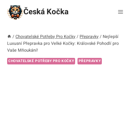
Přeskočit
Česká Kočka
na
obsah
/
Chovatelské Potřeby Pro Kočky
/
Přepravky
/
Nejlepší
Luxusní Přepravka pro Velké Kočky: Královské Pohodlí pro
Vaše Mňoukání!
CHOVATELSKÉ POTŘEBY PRO KOČKY
PŘEPRAVKY