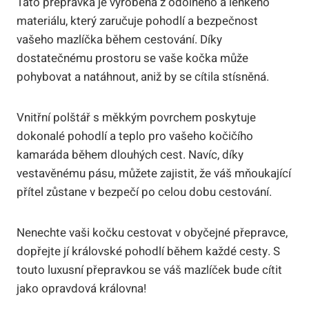
Tato přepravka je vyrobena z odolného a lehkého
materiálu, který zaručuje pohodlí a bezpečnost
vašeho mazlíčka během cestování. Díky
dostatečnému prostoru se vaše kočka může
pohybovat a natáhnout, aniž by se cítila stísněná.
Vnitřní polštář s měkkým povrchem poskytuje
dokonalé pohodlí a teplo pro vašeho kočičího
kamaráda během dlouhých cest. Navíc, díky
vestavěnému pásu, můžete zajistit, že váš mňoukající
přítel zůstane v bezpečí po celou dobu cestování.
Nenechte vaši kočku cestovat v obyčejné přepravce,
dopřejte jí královské pohodlí během každé cesty. S
touto luxusní přepravkou se váš mazlíček bude cítit
jako opravdová královna!