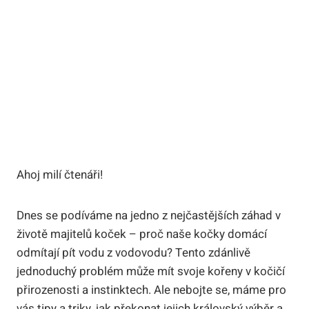
Ahoj milí čtenáři!
Dnes se podíváme na jedno z nejčastějších záhad v
životě majitelů koček – proč naše kočky domácí
odmítají pít vodu z vodovodu? Tento zdánlivě
jednoduchý problém může mít svoje kořeny v kočičí
přirozenosti a instinktech. Ale nebojte se, máme pro
vás tipy a triky, jak překonat jejich královský výběr a