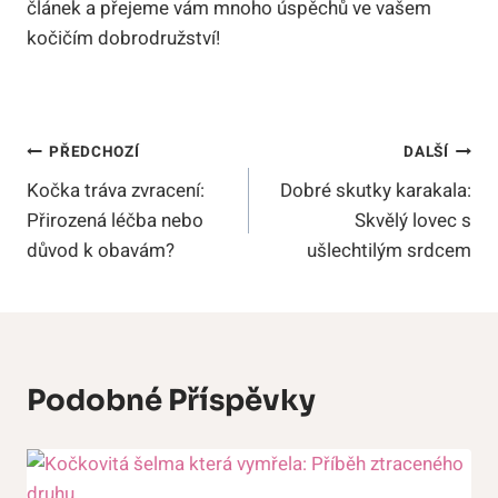
článek a přejeme vám mnoho úspěchů ve vašem
kočičím dobrodružství!
Navigace
PŘEDCHOZÍ
DALŠÍ
Kočka tráva zvracení:
Dobré skutky karakala:
Pro
Přirozená léčba nebo
Skvělý lovec s
Příspěvek
důvod k obavám?
ušlechtilým srdcem
Podobné Příspěvky