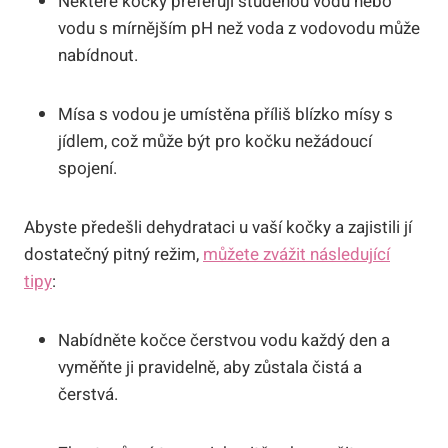
Některé kočky preferují studenou vodu nebo
vodu s mírnějším pH než voda z vodovodu může
nabídnout.
Mísa s vodou je umístěna příliš blízko mísy s
jídlem, což může být pro kočku nežádoucí
spojení.
Abyste předešli dehydrataci u vaší kočky a zajistili jí
dostatečný pitný režim,
můžete zvážit následující
tipy
:
Nabídněte kočce čerstvou vodu každý den a
vyměňte ji pravidelně, aby zůstala čistá a
čerstvá.