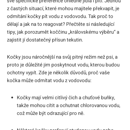
své specifické preference ohledně jídla i pití. Jednou
z častých situací, které mohou majitele překvapit, je
odmítání kočky pít vodu z vodovodu. Tak proč to
dělají a jak na to reagovat? Přečtěte si následující
tipy, jak porozumět koččinu „královskému výběru“ a
zajistit jí dostatečný přísun tekutin.
Kočky jsou náročnější na svůj pitný režim než psi, a
proto je důležité jim poskytnout vodu, kterou budou
ochotny vypít. Zde je několik důvodů, proč vaše
kočka může odmítat vodu z vodovodu:
Kočky mají velmi citlivý čich a chuťové buňky,
takže mohou cítit a ochutnat chlorovanou vodu,
což může být odrazující pro ně.