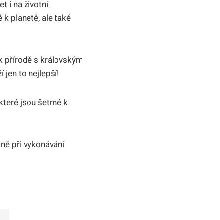
t i na životní
 k planetě, ale také
k přírodě s královským
jen to nejlepší!
které jsou šetrné k
čně při vykonávání