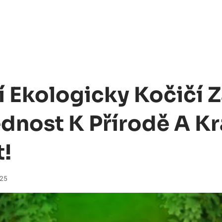
í Ekologicky Kočičí 
nost K Přírodě A Kr
!
025