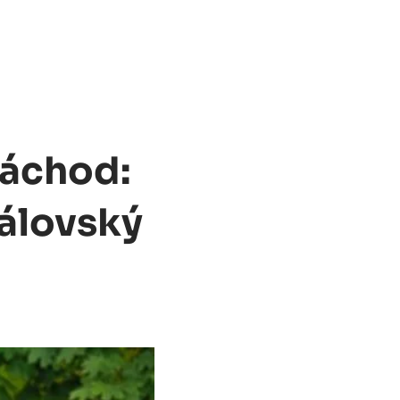
Záchod:
álovský