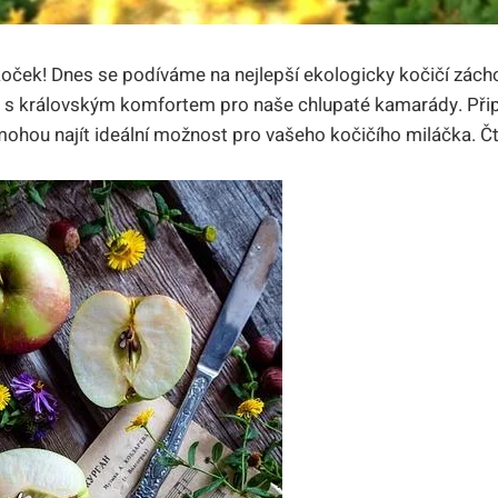
 koček! Dnes se podíváme na nejlepší ekologicky kočičí zácho
s královským komfortem pro naše chlupaté kamarády. Připrav
ohou najít ideální možnost pro vašeho kočičího miláčka. Čt