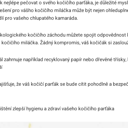
k nejlépe pečovat o svého kočičího parťáka, je důležité mysle
řešení pro vášho kočičího miláčka může být nejen ohleduplné
dlí pro vašeho chlupatého kamaráda.
ekologického kočičího záchodu můžete spojit odpovědnost 
očičího miláčka. Žádný kompromis, váš kočičák si zaslouží 
l zahrnuje například recyklovaný papír nebo dřevěné třísky, 
dí
ajišťuje, že váš kočičí parťák se bude cítit pohodlně a bezpe
štění zlepší hygienu a zdraví vašeho kočičího parťáka