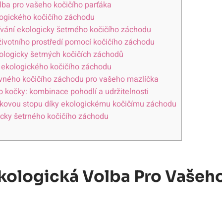
lba pro vašeho kočičího parťáka
ogického kočičího záchodu
ívání ekologicky šetrného kočičího záchodu
životního prostředí pomocí kočičího záchodu
ologicky šetrných kočičích záchodů
a ekologického kočičího záchodu
ávného kočičího záchodu pro vašeho mazlíčka
 kočky: kombinace pohodlí a udržitelnosti
íkovou stopu díky ekologickému kočičímu záchodu
icky šetrného kočičího záchodu
Ekologická Volba Pro Vašeh