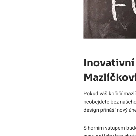
Inovativn
Mazlíčkov
Pokud váš kočičí mazlí
neobejdete bez našeho 
design přináší nový úhe
S horním vstupem bude