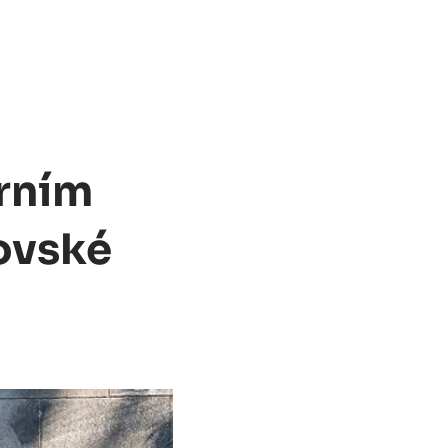
orním
ovské