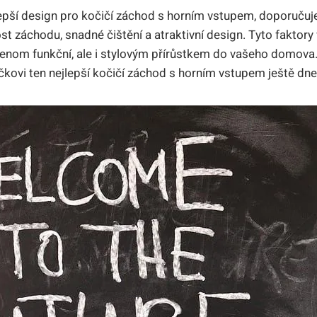
epší design pro kočičí záchod s horním vstupem, doporučuj
ost záchodu, snadné čištění a atraktivní design. Tyto faktory 
enom funkční, ale i stylovým přírůstkem do vašeho domova.
čkovi ten nejlepší kočičí záchod s horním vstupem ještě dne