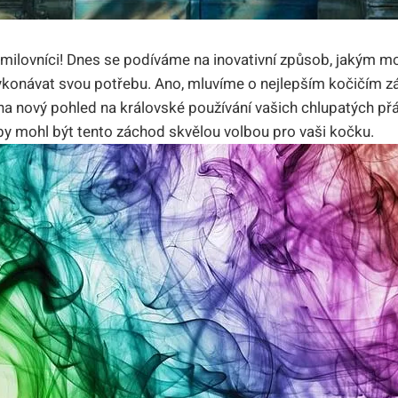
čí milovníci! Dnes se podíváme na inovativní způsob, jakým m
konávat svou potřebu. Ano, mluvíme o nejlepším kočičím z
na nový pohled na královské používání vašich chlupatých přát
 by mohl být tento záchod skvělou volbou pro vaši kočku.