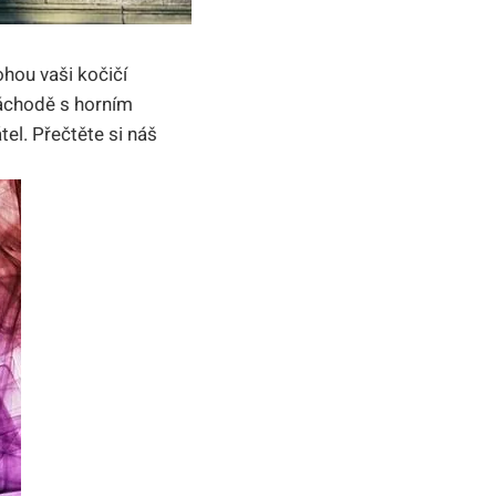
ohou vaši kočičí
áchodě s horním
el. Přečtěte si náš