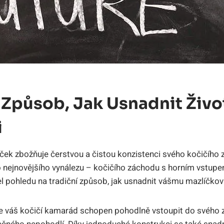
í Způsob, Jak Usnadnit Živ
i
ček zbožňuje čerstvou a čistou konzistenci svého kočičího 
nejnovějšího vynálezu – kočičího záchodu s horním vstupem
l pohledu na tradiční způsob, jak usnadnit vášmu mazlíčkovi
 váš kočičí kamarád schopen pohodlně vstoupit do svého 