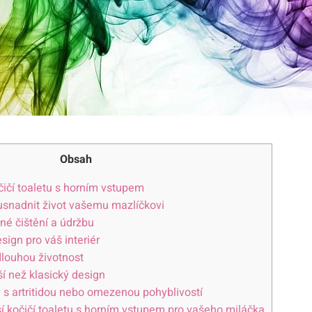
Obsah
čičí toaletu s horním vstupem
 usnadnit život vašemu mazlíčkovi
dné čištění a údržbu
sign pro váš interiér
 dlouhou životnost
ší než klasický design
y s artritidou nebo omezenou pohyblivostí
pší kočičí toaletu s horním vstupem pro vašeho miláčka