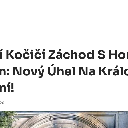
í Kočičí Záchod S H
: Nový Úhel Na Král
ní!
026