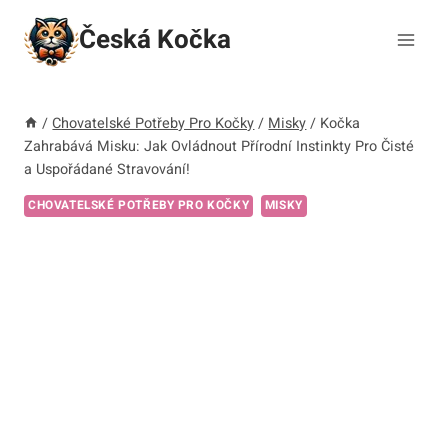
Přeskočit
Česká Kočka
na
obsah
/
Chovatelské Potřeby Pro Kočky
/
Misky
/
Kočka
Zahrabává Misku: Jak Ovládnout Přírodní Instinkty Pro Čisté
a Uspořádané Stravování!
CHOVATELSKÉ POTŘEBY PRO KOČKY
MISKY