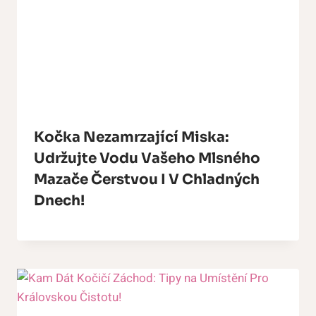
Kočka Nezamrzající Miska:
Udržujte Vodu Vašeho Mlsného
Mazače Čerstvou I V Chladných
Dnech!