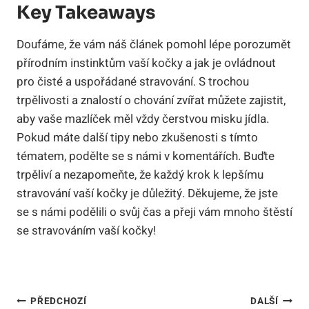
Key Takeaways
Doufáme, že vám náš článek pomohl lépe porozumět
přírodním instinktům vaší kočky a jak je ovládnout
pro čisté a uspořádané stravování. S trochou
trpělivosti a znalostí o chování zvířat můžete zajistit,
aby vaše mazlíček měl vždy čerstvou misku jídla.
Pokud máte další tipy nebo zkušenosti s tímto
tématem, podělte se s námi v komentářích. Buďte
trpěliví a nezapomeňte, že každý krok k lepšímu
stravování vaší kočky je důležitý. Děkujeme, že jste
se s námi podělili o svůj čas a přeji vám mnoho štěstí
se stravováním vaší kočky!
Navigace
PŘEDCHOZÍ
DALŠÍ