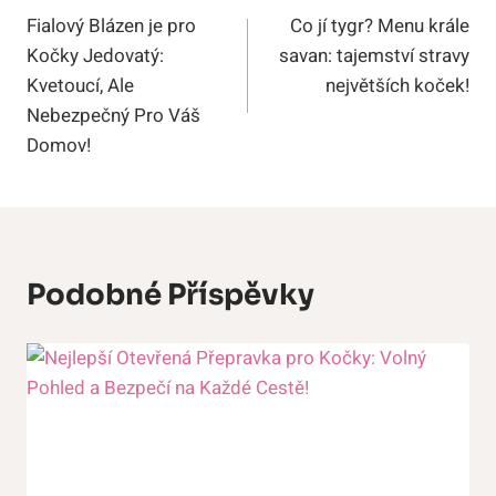
Fialový Blázen je pro
Co jí tygr? Menu krále
Pro
Kočky Jedovatý:
savan: tajemství stravy
Příspěvek
Kvetoucí, Ale
největších koček!
Nebezpečný Pro Váš
Domov!
Podobné Příspěvky