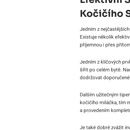
Kočičího S
Jedním z nejčastějších 
Existuje několik efekti
příjemnou i přes příto
Jedním z klíčových prv
šířit po celém bytě. N
dodržovat doporučené m
Dalším užitečným tipem
kočičího miláčka, tím 
a provedením kompletn
Je také dobré zvážit i