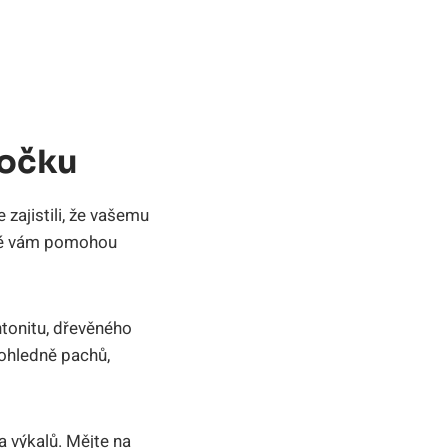
Kočku
 zajistili, že vašemu
eré vám pomohou
ntonitu, dřevěného
 ohledně pachů,
a výkalů. Mějte na