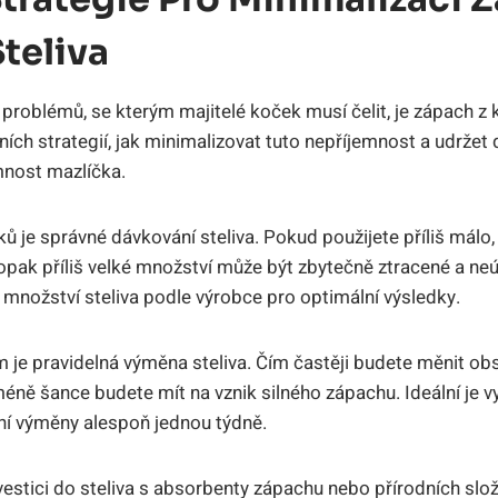
teliva
problémů, se kterým majitelé koček musí čelit, je zápach z k
vních strategií, jak minimalizovat tuto nepříjemnost a udrž
mnost mazlíčka.
ků je správné dávkování steliva. Pokud použijete příliš málo
aopak příliš velké množství může být zbytečně ztracené a ne
nožství steliva podle výrobce pro optimální výsledky.
 je pravidelná výměna steliva. Čím častěji budete měnit ob
méně šance budete mít na vznik silného zápachu. Ideální je v
í výměny alespoň jednou týdně.
nvestici do steliva s absorbenty zápachu nebo přírodních sl