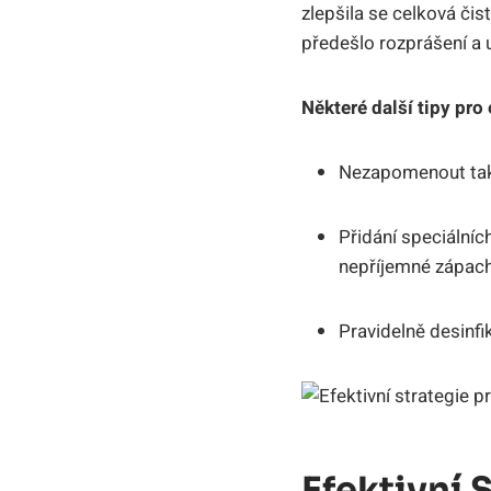
zlepšila se celková čis
předešlo rozprášení a u
Některé další tipy pro 
Nezapomenout také 
Přidání speciální
nepříjemné zápach
Pravidelně desinfik
Efektivní 