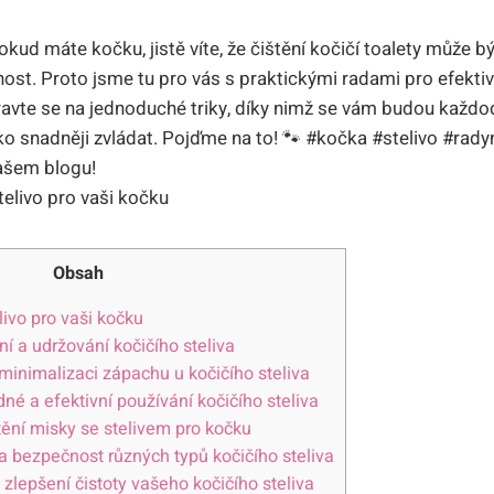
okud máte kočku, jistě víte, že čištění kočičí toalety může 
ost. Proto jsme tu pro vás s praktickými radami pro efektiv
pravte se na jednoduché triky, díky nimž se vám budou každ
o snadněji zvládat. Pojďme na to! 🐾 #kočka #stelivo #rad
našem blogu!
Obsah
livo pro vaši kočku
ní a udržování kočičího steliva
 minimalizaci zápachu u kočičího steliva
dné a efektivní používání kočičího steliva
ění misky se stelivem pro kočku
 a bezpečnost různých typů kočičího steliva
 zlepšení čistoty vašeho kočičího steliva