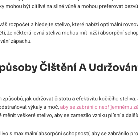
ky mohou být citlivé na silné vůně a mohou preferovat bezvů
váš rozpočet a hledejte stelivo, které nabízí optimální rovn
ěti, že některá levná steliva mohou mít nižší absorpční sc
vání zápachu.
Způsoby Čištění A Udržován
způsobů, jak udržovat čistotu a efektivitu kočičího steliva.
odstraňovat výkaly a moč,
aby se zabránilo nepříjemnému z
ě měnit veškeré stelivo, aby se zamezilo vzniku plísní a dalš
telivo s maximální absorpční schopností, aby se zabránilo p