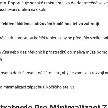
tota. Doporučuje se také umístit stelivo do dostatečně velk
schování steliva na okolí.
efektivní čištění a udržování kočičího steliva zahrnují:
čistit samotnou kočičí toaletu, aby se předešlo vzniku bak
ch vůní nebo dezinfekčních prostředků do steliva může pomo
y.
ovat a dezinfikovat kočičí toaletu, aby se zamezilo rozvoji n
Strategie Pro Minimalizaci 