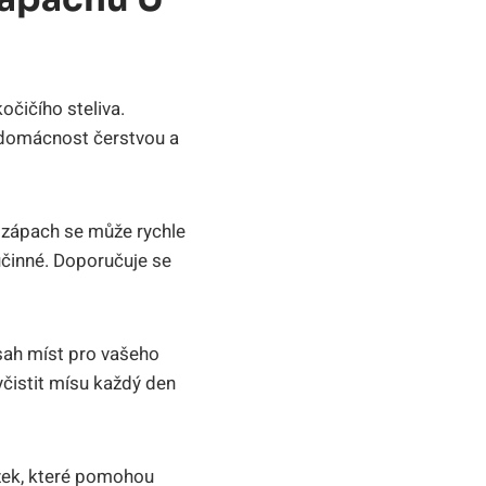
očičího steliva.
et domácnost čerstvou a
, zápach se může rychle
účinné. Doporučuje se
sah míst pro vašeho
yčistit mísu každý den
ožek, které pomohou