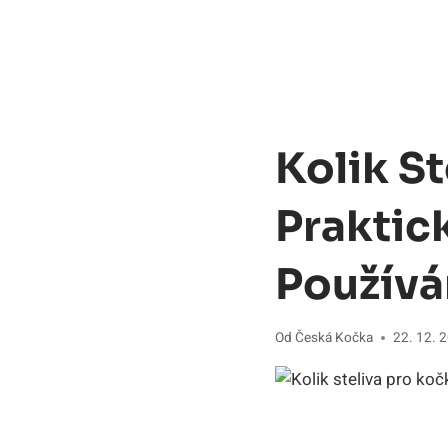
Kolik S
Praktic
Používá
Od
Česká Kočka
22. 12. 