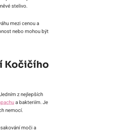
něvé stelivo.
ováhu mezi cenou a
hopnost nebo mohou být
í Kočičího
 Jedním z nejlepších
ápachu
a bakteriím. Je
ích nemocí.
rosakování moči a