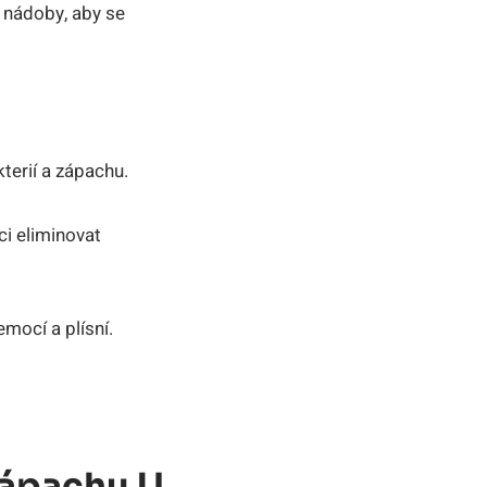
é nádoby, aby se
terií a zápachu.
ci eliminovat
emocí a plísní.
Zápachu U