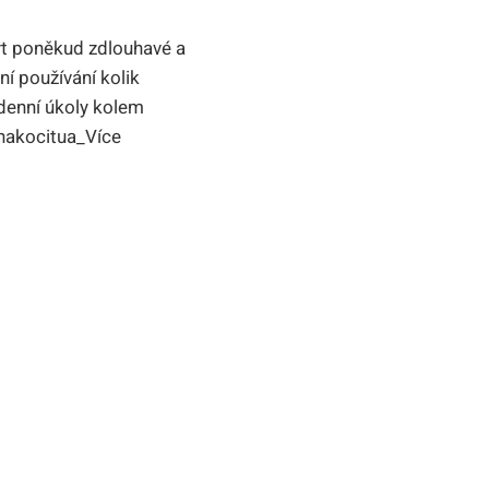
být poněkud zdlouhavé a
ní používání kolik
odenní úkoly kolem
ynakocitua_Více