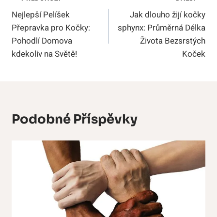
Navigace
Nejlepší Pelíšek
Jak dlouho žijí kočky
Pro
Přepravka pro Kočky:
sphynx: Průměrná Délka
Příspěvek
Pohodlí Domova
Života Bezsrstých
kdekoliv na Světě!
Koček
Podobné Příspěvky