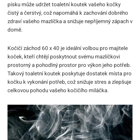
písku může udržet toaletní koutek vašeho kočky
čistý a čerstvý, což napomáhá k zachování dobrého
zdraví vašeho mazlíčka a snižuje nepříjemný zápach v
domě.
Kočičí záchod 60 x 40 je ideální volbou pro majitele
koček, kteří chtějí poskytnout svému mazlíčkovi
prostorný a pohodlný prostor pro výkon jeho potřeb.
Takový toaletní koutek poskytuje dostatek místa pro
kočku k vykonání potřeb, což snižuje stres a zlepšuje
celkovou pohodu vašeho kočičího miláčka.