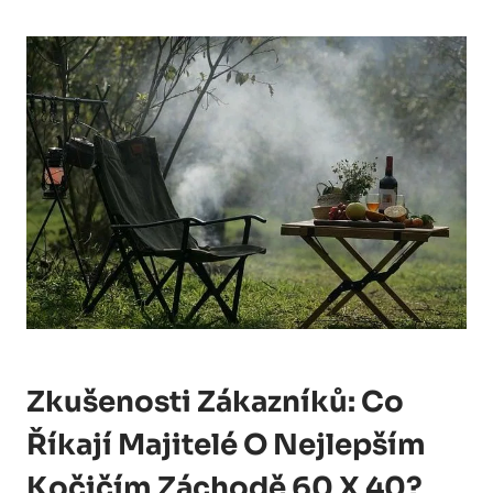
Zkušenosti Zákazníků: Co
Říkají Majitelé O Nejlepším
Kočičím Záchodě 60 X 40?