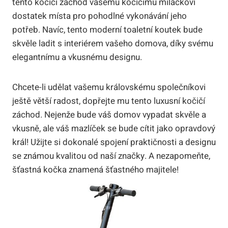
tento kočičí záchod vašemu kočičímu miláčkovi
dostatek místa pro pohodlné vykonávání jeho
potřeb. Navíc, tento moderní toaletní koutek bude
skvěle ladit s interiérem vašeho domova, díky svému
elegantnímu a vkusnému designu.
Chcete-li udělat vašemu královskému společníkovi
ještě větší radost, dopřejte mu tento luxusní kočičí
záchod. Nejenže bude váš domov vypadat skvěle a
vkusně, ale váš mazlíček se bude cítit jako opravdový
král! Užijte si dokonalé spojení praktičnosti a designu
se známou kvalitou od naší značky. A nezapomeňte,
šťastná kočka znamená šťastného majitele!