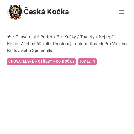
Přeskočit
Česká Kočka
na
obsah
/
Chovatelské Potřeby Pro Kočky
/
Toalety
/
Nejlepší
Kočičí Záchod 60 x 40: Prostorný Toaletní Koutek Pro Vašeho
Královského Společníka!
CHOVATELSKÉ POTŘEBY PRO KOČKY
TOALETY