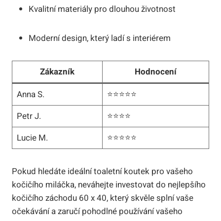
Kvalitní materiály pro dlouhou životnost
Moderní design, který ladí s interiérem
Zákazník
Hodnocení
Anna S.
⭐️⭐️⭐️⭐️⭐️
Petr J.
⭐️⭐️⭐️⭐️
Lucie M.
⭐️⭐️⭐️⭐️⭐️
Pokud hledáte ideální toaletní koutek pro vašeho
kočičího miláčka, neváhejte investovat do nejlepšího
kočičího záchodu 60 x 40, který skvěle splní vaše
očekávání a zaručí pohodlné používání vašeho